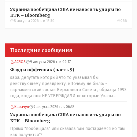
Украина пообещала США не наносить удары по
КТК – Bloomberg
8 августа 2026 г. в 13:50
266
Последние сообщения
ACROS
9 августа 2026 г. в 09:17
Флуд и оффтопик (часть 9)
saba: депутата который что то указывал бы
действующему президенту, нПочему не было: -
парламентский состав Верховного Совета , образца 1993
года, когда они НЕ УТВЕРЖДАЛИ некоторые Указы
Назарбаева, особенно в части выборов и перевыборов и
Карачун
9 августа 2026 г. в 06:33
некоторых вопросах внутренней политики, и тогда
Назарбай волевым Указом РАСПУСТИЛ этот бунтарский
Украина пообещала США не наносить удары по
состав. Имя - Серикболсын Абдильдин вам знакомо -
КТК – Bloomberg
юывший секретарь ЦК КП Казахстана , впоследствии -
Прямо "пообещала" или сказала "мы постараемся но там
депутат Верховного Совета и Мажлиса и Председатель
как получится"?