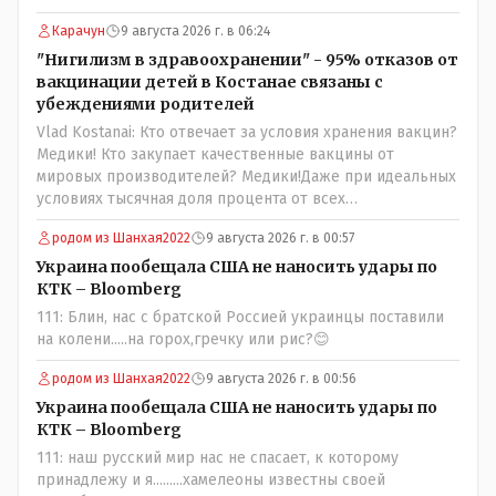
партии коммунстов- он в то время и после и причём
НЕОДНОКРАТНО, указывал и многократно на недостатки
Карачун
9 августа 2026 г. в 06:24
Назарбая и предлагал ему самому ДОБРОВОЛЬНО уйти с
"Нигилизм в здравоохранении" - 95% отказов от
поста Президента.
вакцинации детей в Костанае связаны с
убеждениями родителей
Vlad Kostanai: Кто отвечает за условия хранения вакцин?
Медики! Кто закупает качественные вакцины от
мировых производителей? Медики!Даже при идеальных
условиях тысячная доля процента от всех
вакцинированных может иметь плохие последствия от
родом из Шанхая2022
9 августа 2026 г. в 00:57
прививки. Бумага нужна как защита от дол.....бов не
дружащих с школьными курсами предметов, в
Украина пообещала США не наносить удары по
частности биологии и математики. Vlad Kostanai: Поэтому
КТК – Bloomberg
люди и отказываются и я в том числе своих не
111: Блин, нас с братской Россией украинцы поставили
прививал.Лично я вам и тем другим людям благодарен.
на колени.....на горох,гречку или рис?😊
Добровольные действия направленные на сокращение
частотности появления в популяции соответствующих
родом из Шанхая2022
9 августа 2026 г. в 00:56
комбинаций генов заслуживают благодарности. Мы и
Украина пообещала США не наносить удары по
без того основательно загубили нормальный
КТК – Bloomberg
естественный отбор.
111: наш русский мир нас не спасает, к которому
принадлежу и я.........хамелеоны известны своей