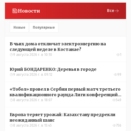
Новости
Все
Новые
Популярные
В чьих дома отключат электроэнергию на
следующей неделе в Костанае?
9 августа 2026 г. в 10:10
1
Юрий БОНДАРЕНКО: Деревья в городе
9 августа 2026 г. в 09:12
99
«Тобол» провел в Сербии первый матч третьего
квалификационного раунда Лиги конференций
УЕФА
8 августа 2026 г. в 18:07
549
Европа теряет урожай: Казахстану предрекли
неожиданный шанс
8 августа 2026 г. в 15:45
756