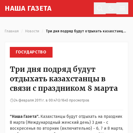
Н
АША
Г
АЗЕТА
Отк
Главная
/
Новости
/
Три дня подряд будут отдыхать казахстанцы в связи с праздником 8 марта
ГОСУДАРСТВО
Три дня подряд будут
отдыхать казахстанцы в
связи с праздником 8 марта
24 февраля 2011 г. в 00:47
1645 просмотров
"Наша Газета".
Казахстанцы будут отдыхать на праздник
8 марта (Международный женский день) 3 дня - с
воскресенья по вторник (включительно) - 6, 7 и 8 марта,