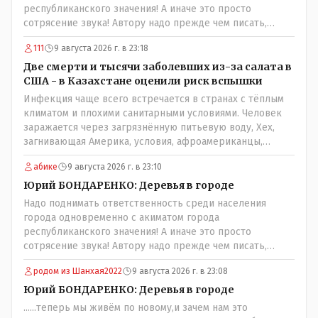
республиканского значения! А иначе это просто
сотрясение звука! Автору надо прежде чем писать,
необходимо самому обратиться в ЖКХ акимата и
111
9 августа 2026 г. в 23:18
разобраться прежде чем своей статьей провоцировать
население города!Согласен всецело!
Две смерти и тысячи заболевших из-за салата в
США - в Казахстане оценили риск вспышки
Инфекция чаще всего встречается в странах с тёплым
климатом и плохими санитарными условиями. Человек
заражается через загрязнённую питьевую воду, Хех,
загнивающая Америка, условия, афроамериканцы,
грязная вода, отсутствие страховок, нечистоплотные
абике
9 августа 2026 г. в 23:10
мигранты и прочее.. Лучше России и Казахстана жить
негде..
Юрий БОНДАРЕНКО: Деревья в городе
Надо поднимать ответственность среди населения
города одновременно с акиматом города
республиканского значения! А иначе это просто
сотрясение звука! Автору надо прежде чем писать,
необходимо самому обратиться в ЖКХ акимата и
родом из Шанхая2022
9 августа 2026 г. в 23:08
разобраться прежде чем своей статьей провоцировать
население города!
Юрий БОНДАРЕНКО: Деревья в городе
......теперь мы живём по новому,и зачем нам это