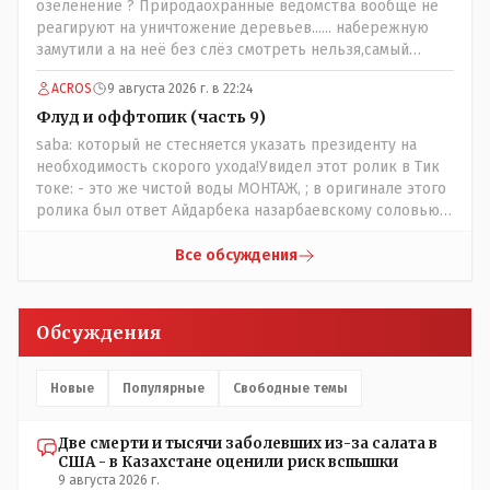
озеленение ? Природаохранные ведомства вообще не
реагируют на уничтожение деревьев...... набережную
замутили а на неё без слёз смотреть нельзя,самый
наивысший уровень рукопопства наших
ACROS
9 августа 2026 г. в 22:24
строителей"специалистов",как исторические здания
сносить пожалуйста ,а как на века построить слабо.....Вы
Флуд и оффтопик (часть 9)
вот господин Бондаренко большой учёный прошлись
saba: который не стесняется указать президенту на
бы по историческим постройкам сколько было
необходимость скорого ухода!Увидел этот ролик в Тик
ликвидировано в советское время и в наше.......
токе: - это же чистой воды МОНТАЖ, ; в оригинале этого
ролика был ответ Айдарбека назарбаевскому соловью
на его якобы критику партии Республика. Я думаю: - они
просто напросто - КЛОУНЫ или МАРИОНЕТКИ власти и
Все обсуждения
пикировка между ними - это сделано или
срежисировано кем то из АП для того что бы создать
видимость ИНТРИГИ выборов, его как бы и якобы
Обсуждения
НАКАЛ - и тот и этот без разрешения АП - и шага,
вернее и голоса не подадут. - в принципе вы же видите
- идёт СКУЧНАЯ и НУДНАЯ и МОНОТОННАЯ и полностью
Новые
Популярные
Свободные темы
КОНТРОЛИРУЕМАЯ якобы предвыборная агитация Если
вдруг они захотят гавкнуть что либо по своему
Две смерти и тысячи заболевших из-за салата в
усмотрению: - их мгновенно лишать возможности идти
США - в Казахстане оценили риск вспышки
на выборы и не дадут им места в будущем Курултае: -
9 августа 2026 г.