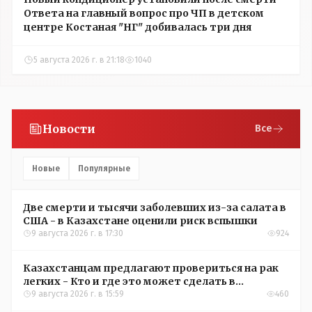
Ответа на главный вопрос про ЧП в детском
центре Костаная "НГ" добивалась три дня
5 августа 2026 г. в 21:18
1040
Новости
Все
Новые
Популярные
Две смерти и тысячи заболевших из-за салата в
США - в Казахстане оценили риск вспышки
9 августа 2026 г. в 17:30
924
Казахстанцам предлагают провериться на рак
легких - Кто и где это может сделать в
Костанайской области
9 августа 2026 г. в 15:59
460