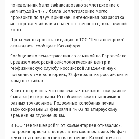
понедельник было зафиксировано землетрясение с
магнитудой 4,1-4,3 балла. Землетрясение могло
произойти по двум причинам: интенсивная разработка
месторождений или из-за естественного сдвига земной
коры.
Прокомментировать ситуацию в ТОО "Тенгизшевройл"
отказались, сообщает Казинформ.
Сообщения о землетрясении со ссылкой на Европейско-
Средиземноморский сейсмологический центр и
геофизическую службу Российской Академии наук
появились уже во вторник, 22 февраля, на российских и
западных сайтах.
В них говорилось, что подземные толчки в этом районе
были зафиксированы 10 сейсмическими станциями в
разных точках мира. Подземные колебания почвы
зафиксированы 21 февраля в 14.03 по атыраускому
времени на глубине 30 км.
В ТОО "Тенгизшевройл" от комментариев отказались,
попросив прислать вопрос в письменном виде. Но факт
землетрясения подтвердил источник Казинформа на