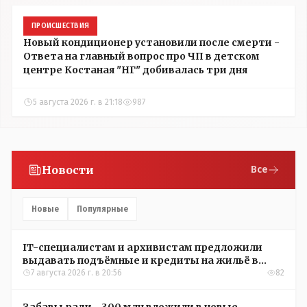
ПРОИСШЕСТВИЯ
Новый кондиционер установили после смерти -
Ответа на главный вопрос про ЧП в детском
центре Костаная "НГ" добивалась три дня
5 августа 2026 г. в 21:18
987
Новости
Все
Новые
Популярные
IT-специалистам и архивистам предложили
выдавать подъёмные и кредиты на жильё в
сёлах Казахстана
7 августа 2026 г. в 20:56
82
Забавы ради - 300 млн вложили в новые