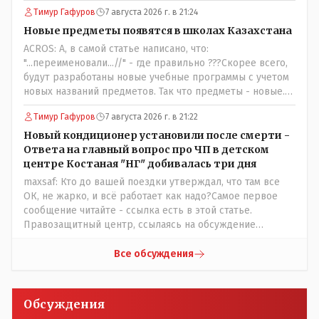
Вы считаете иначе?Ну тут противоречия нет. Этот
Тимур Гафуров
7 августа 2026 г. в 21:24
комментарий прозвучал на следующий день после
трагедии, то есть 29 июля, когда спешно установили и
Новые предметы появятся в школах Казахстана
воду, и новые кондиционеры, и впервые поставили
ACROS: А, в самой статье написано, что:
температурный режим на контроль. То есть первая
"...переименовали...//" - где правильно ???Скорее всего,
часть - информация до трагедии, вторая часть -
будут разработаны новые учебные программы с учетом
информация после трагедии, когда все уже было
новых названий предметов. Так что предметы - новые.
исправлено.
Хоть и переименованные)
Тимур Гафуров
7 августа 2026 г. в 21:22
Новый кондиционер установили после смерти -
Ответа на главный вопрос про ЧП в детском
центре Костаная "НГ" добивалась три дня
maxsaf: Кто до вашей поездки утверждал, что там все
ОК, не жарко, и всё работает как надо?Самое первое
сообщение читайте - ссылка есть в этой статье.
Правозащитный центр, ссылаясь на обсуждение
сотрудников интерната в рабочем чате, которые
прислали ему в виде аудиосообщений, пишет, что
Все обсуждения
воспитатели долго добивались установки
кондиционеров в помещениях, где есть дети, однако к
настоящему времени их установили только в
Обсуждения
помещениях, предназначенных для административно-