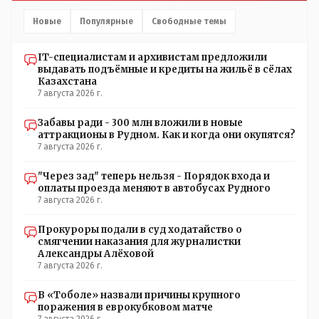
управленческого персонала. И Также в каждой группе
установлены кондиционеры, питьевой и температурный
Новые
Популярные
Свободные темы
режимы, которые взяты на особый контроль, учитывая
погодные условия в это лето. Мы решили. что это -
IT-специалистам и архивистам предложили
противоречие. Вы считаете иначе?
выдавать подъёмные и кредиты на жильё в сёлах
Казахстана
7 августа 2026 г.
Забавы ради - 300 млн вложили в новые
аттракционы в Рудном. Как и когда они окупятся?
7 августа 2026 г.
"Через зад" теперь нельзя - Порядок входа и
оплаты проезда меняют в автобусах Рудного
7 августа 2026 г.
Прокуроры подали в суд ходатайство о
смягчении наказания для журналистки
Александры Алёховой
7 августа 2026 г.
В «Тоболе» назвали причины крупного
поражения в еврокубковом матче
7 августа 2026 г.