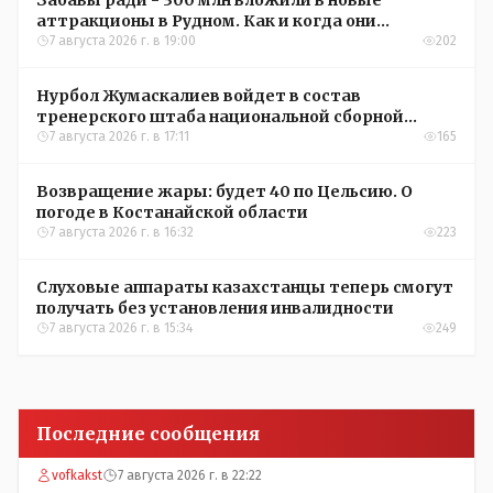
аттракционы в Рудном. Как и когда они
окупятся?
7 августа 2026 г. в 19:00
202
Нурбол Жумаскалиев войдет в состав
тренерского штаба национальной сборной
Казахстана по футболу
7 августа 2026 г. в 17:11
165
Возвращение жары: будет 40 по Цельсию. О
погоде в Костанайской области
7 августа 2026 г. в 16:32
223
Слуховые аппараты казахстанцы теперь смогут
получать без установления инвалидности
7 августа 2026 г. в 15:34
249
Последние сообщения
vofkakst
7 августа 2026 г. в 22:22