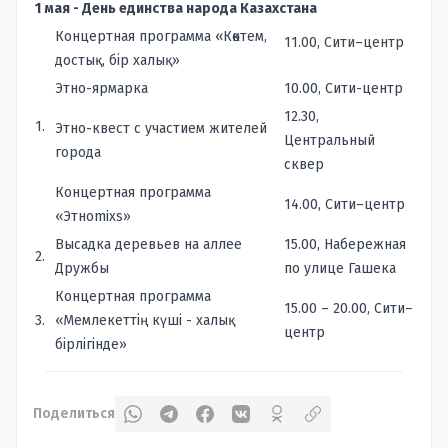
1 мая - День единства народа Казахстана
Концертная программа «Көктем,
11.00, Сити–центр
достық, бір халық»
Этно-ярмарка
10.00, Сити-центр
12.30,
1.
Этно-квест с участием жителей
Центральный
города
сквер
Концертная программа
14.00, Сити–центр
«Этноmixs»
Высадка деревьев на аллее
15.00, Набережная
2.
Дружбы
по улице Гашека
Концертная программа
15.00 – 20.00, Сити–
3.
«Мемлекеттің күші - халық
центр
бірлігінде»
Поделиться