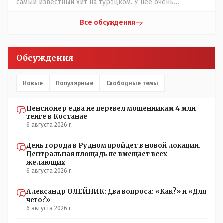
самый известный хит на турецком. У неё очень
никто не отменял! Я уже давно всё объяснил жене, но
необычный низкий тембр голоса!
она все равно меня допрашивает:" Кто звонил? От кого
Все обсуждения
скрываешься? Почему сбросил?"
Обсуждения
Новые
Популярные
Свободные темы
Пенсионер едва не перевел мошенникам 4 млн
тенге в Костанае
6 августа 2026 г.
День города в Рудном пройдет в новой локации.
Центральная площадь не вмещает всех
желающих
6 августа 2026 г.
Александр ОЛЕЙНИК: Два вопроса: «Как?» и «Для
чего?»
6 августа 2026 г.