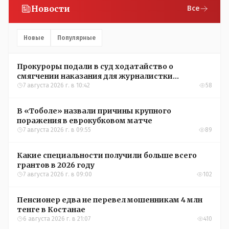
Новости
Все
Новые
Популярные
Прокуроры подали в суд ходатайство о
смягчении наказания для журналистки
Александры Алёховой
7 августа 2026 г. в 10:42
58
В «Тоболе» назвали причины крупного
поражения в еврокубковом матче
7 августа 2026 г. в 09:55
89
Какие специальности получили больше всего
грантов в 2026 году
7 августа 2026 г. в 09:00
102
Пенсионер едва не перевел мошенникам 4 млн
тенге в Костанае
6 августа 2026 г. в 21:07
410