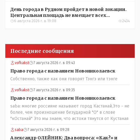
День города в Рудном пройдет в новой локации.
Центральная площадь не вмещает всех
желающих
6 августа 2026 г. в 19:08
2434
Последние сообщения
vofkakst
7 августа 2026 г. в 09:43
Право города с названием Новониколаевск
Собственно, также как они говорят Тэнгэ или тэнге
vofkakst
7 августа 2026 г. в 09:35
Право города с названием Новониколаевск
saba: многие россияне называют город Кастанай,Это - не
более, чем произношение безударной "О" в слове
"кОстанай" Это мы знаем, что истоки тянутся от Кустаная
saba
7 августа 2026 г. в 09:28
Александр ОЛЕЙНИК: Два вопроса: «Как?» и