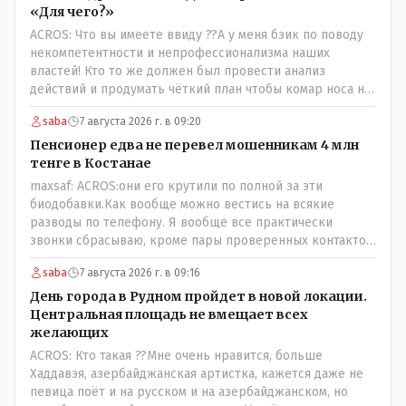
«Для чего?»
ACROS: Что вы имеете ввиду ??А у меня бзик по поводу
некомпетентности и непрофессионализма наших
властей! Кто то же должен был провести анализ
действий и продумать чёткий план чтобы комар носа не
подточил! Но тут явно спешили, а в аналитическом
saba
7 августа 2026 г. в 09:20
центре либо кто то из родственников сидит, либо
ведущий специалист на Мальдивы уехал, либо всё
Пенсионер едва не перевел мошенникам 4 млн
вместе! Пока прокатывает по вышеизложенным Вами
тенге в Костанае
причинам, просто обстоятельства немного меняются по
maxsaf: ACROS:они его крутили по полной за эти
сравнению с Назарбаевскими временами, власти
биодобавки.Как вообще можно вестись на всякие
решили пощупать кошелёк населения, а это уже
разводы по телефону. Я вообще все практически
неизвестная в уравнении взаимоотношений власти и
звонки сбрасываю, кроме пары проверенных контактов.
народа! Тут бы как раз специалист-аналитик и
Один раз мне мой банк позвонил, не мошенники. Я
пригодился бы!
saba
7 августа 2026 г. в 09:16
приехал туда, в банк, нашел того, кто мне звонил,
притащил к главному менеджеру и обоим сказал: ещё
День города в Рудном пройдет в новой локации.
один такой звонок, без разницы, какая причина, и я
Центральная площадь не вмещает всех
счета свои у вас позакрываю. Остальные входящие
желающих
сразу в бан, по умолчанию для меня любой входящий -
ACROS: Кто такая ??Мне очень нравится, больше
Скам, пока не доказано обратное - Zero trust. Все
Хаддавэя, азербайджанская артистка, кажется даже не
созвоны - только на верифицируемые номера.Всё
певица поёт и на русском и на азербайджанском, но
верно, я тоже так поступаю,но увы любопытство ещё