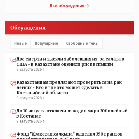
просто напросто - КЛОУНЫ или МАРИОНЕТКИ власти и
Все обсуждения
пикировка между ними - это сделано или
срежисировано кем то из АП для того что бы создать
видимость ИНТРИГИ выборов, его как бы и якобы
Обсуждения
НАКАЛ - и тот и этот без разрешения АП - и шага,
вернее и голоса не подадут. - в принципе вы же видите
- идёт СКУЧНАЯ и НУДНАЯ и МОНОТОННАЯ и полностью
Новые
Популярные
Свободные темы
КОНТРОЛИРУЕМАЯ якобы предвыборная агитация Если
вдруг они захотят гавкнуть что либо по своему
Две смерти и тысячи заболевших из-за салата в
усмотрению: - их мгновенно лишать возможности идти
США - в Казахстане оценили риск вспышки
на выборы и не дадут им места в будущем Курултае: -
9 августа 2026 г.
кстати, я думаю в АП и уже и места распределили между
партиями.
Казахстанцам предлагают провериться на рак
легких - Кто и где это может сделать в
Костанайской области
9 августа 2026 г.
До 10 августа отключили воду в мкрн Юбилейный
в Костанае
9 августа 2026 г.
Фонд "Қазақстан халқына" выделил 350 грантов