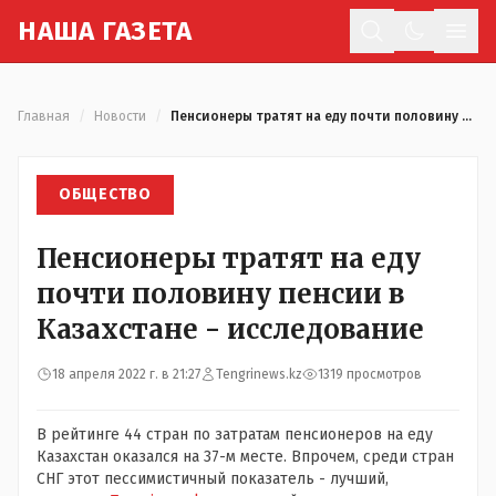
Н
АША
Г
АЗЕТА
Отк
Главная
/
Новости
/
Пенсионеры тратят на еду почти половину пенсии в Казахстане - исследование
ОБЩЕСТВО
Пенсионеры тратят на еду
почти половину пенсии в
Казахстане - исследование
18 апреля 2022 г. в 21:27
Tengrinews.kz
1319 просмотров
В рейтинге 44 стран по затратам пенсионеров на еду
Казахстан оказался на 37-м месте. Впрочем, среди стран
СНГ этот пессимистичный показатель - лучший,