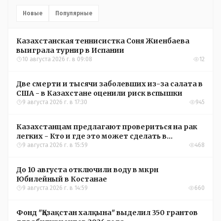
Новые
Популярные
Казахстанская теннисистка Соня Жиенбаева
выиграла турнир в Испании
10 августа 2026 г. в 09:08
12
Две смерти и тысячи заболевших из-за салата в
США - в Казахстане оценили риск вспышки
9 августа 2026 г. в 17:30
945
Казахстанцам предлагают провериться на рак
легких - Кто и где это может сделать в
Костанайской области
9 августа 2026 г. в 15:59
468
До 10 августа отключили воду в мкрн
Юбилейный в Костанае
9 августа 2026 г. в 14:59
660
Фонд "Қазақстан халқына" выделил 350 грантов