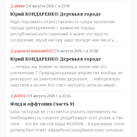
грязная вода, отсутствие страховок, нечистоплотные
абике
9 августа 2026 г. в 23:10
мигранты и прочее.. Лучше России и Казахстана жить
негде..
Юрий БОНДАРЕНКО: Деревья в городе
Надо поднимать ответственность среди населения
города одновременно с акиматом города
республиканского значения! А иначе это просто
сотрясение звука! Автору надо прежде чем писать,
необходимо самому обратиться в ЖКХ акимата и
родом из Шанхая2022
9 августа 2026 г. в 23:08
разобраться прежде чем своей статьей провоцировать
население города!
Юрий БОНДАРЕНКО: Деревья в городе
......теперь мы живём по новому,и зачем нам это
озеленение ? Природаохранные ведомства вообще не
реагируют на уничтожение деревьев...... набережную
замутили а на неё без слёз смотреть нельзя,самый
наивысший уровень рукопопства наших
ACROS
9 августа 2026 г. в 22:24
строителей"специалистов",как исторические здания
сносить пожалуйста ,а как на века построить слабо.....Вы
Флуд и оффтопик (часть 9)
вот господин Бондаренко большой учёный прошлись
saba: который не стесняется указать президенту на
бы по историческим постройкам сколько было
необходимость скорого ухода!Увидел этот ролик в Тик
ликвидировано в советское время и в наше.......
токе: - это же чистой воды МОНТАЖ, ; в оригинале этого
ролика был ответ Айдарбека назарбаевскому соловью
на его якобы критику партии Республика. Я думаю: - они