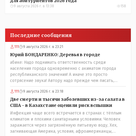
для абитуриентов 2026 года
9 августа 2026 г. в 13:38
158
Последние сообщения
111
9 августа 2026 г. в 23:21
Юрий БОНДАРЕНКО: Деревья в городе
абике: Надо поднимать ответственность среди
населения города одновременно с акиматом города
республиканского значения! А иначе это просто
сотрясение звука! Автору надо прежде чем писать,
необходимо самому обратиться в ЖКХ акимата и
111
9 августа 2026 г. в 23:18
разобраться прежде чем своей статьей провоцировать
население города!Согласен всецело!
Две смерти и тысячи заболевших из-за салата в
США - в Казахстане оценили риск вспышки
Инфекция чаще всего встречается в странах с тёплым
климатом и плохими санитарными условиями. Человек
заражается через загрязнённую питьевую воду, Хех,
загнивающая Америка, условия, афроамериканцы,