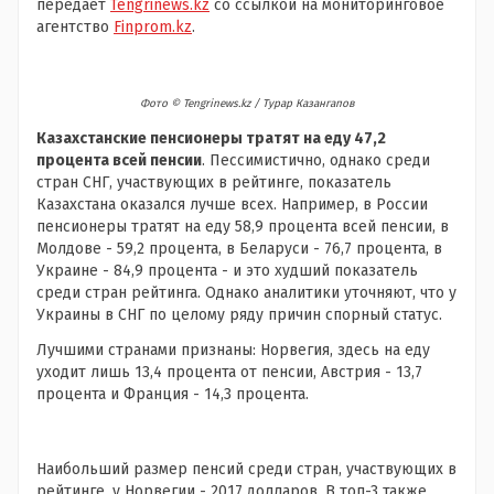
передает
Tengrinews.kz
со ссылкой на мониторинговое
агентство
Finprom.kz
.
Фото ©️ Tengrinews.kz / Турар Казангапов
Казахстанские пенсионеры тратят на еду 47,2
процента всей пенсии
. Пессимистично, однако среди
стран СНГ, участвующих в рейтинге, показатель
Казахстана оказался лучше всех. Например, в России
пенсионеры тратят на еду 58,9 процента всей пенсии, в
Молдове - 59,2 процента, в Беларуси - 76,7 процента, в
Украине - 84,9 процента - и это худший показатель
среди стран рейтинга. Однако аналитики уточняют, что у
Украины в СНГ по целому ряду причин спорный статус.
Лучшими странами признаны: Норвегия, здесь на еду
уходит лишь 13,4 процента от пенсии, Австрия - 13,7
процента и Франция - 14,3 процента.
Наибольший размер пенсий среди стран, участвующих в
рейтинге, у Норвегии - 2017 долларов. В топ-3 также