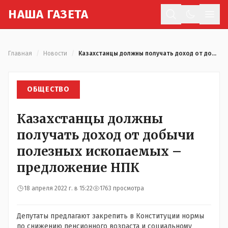
Н
АША
Г
АЗЕТА
Отк
Главная
/
Новости
/
Казахстанцы должны получать доход от добычи полезных ископаемых – предложение НПК
ОБЩЕСТВО
Казахстанцы должны
получать доход от добычи
полезных ископаемых –
предложение НПК
18 апреля 2022 г. в 15:22
1763 просмотра
Депутаты предлагают закрепить в Конституции нормы
по снижению пенсионного возраста и социальному