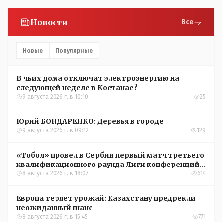
Новости
Все
Новые
Популярные
В чьих дома отключат электроэнергию на
следующей неделе в Костанае?
9 августа 2026 г. в 10:10
25
Юрий БОНДАРЕНКО: Деревья в городе
9 августа 2026 г. в 09:12
129
«Тобол» провел в Сербии первый матч третьего
квалификационного раунда Лиги конференций
УЕФА
8 августа 2026 г. в 18:07
614
Европа теряет урожай: Казахстану предрекли
неожиданный шанс
8 августа 2026 г. в 15:45
771