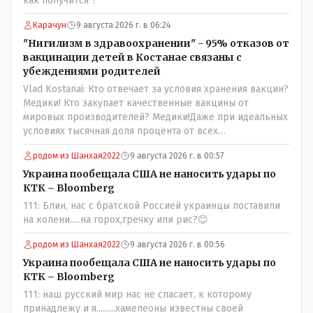
как получится"?
партии коммунстов- он в то время и после и причём
НЕОДНОКРАТНО, указывал и многократно на недостатки
Карачун
9 августа 2026 г. в 06:24
Назарбая и предлагал ему самому ДОБРОВОЛЬНО уйти с
"Нигилизм в здравоохранении" - 95% отказов от
поста Президента.
вакцинации детей в Костанае связаны с
убеждениями родителей
Vlad Kostanai: Кто отвечает за условия хранения вакцин?
Медики! Кто закупает качественные вакцины от
мировых производителей? Медики!Даже при идеальных
условиях тысячная доля процента от всех
вакцинированных может иметь плохие последствия от
родом из Шанхая2022
9 августа 2026 г. в 00:57
прививки. Бумага нужна как защита от дол.....бов не
дружащих с школьными курсами предметов, в
Украина пообещала США не наносить удары по
частности биологии и математики. Vlad Kostanai: Поэтому
КТК – Bloomberg
люди и отказываются и я в том числе своих не
111: Блин, нас с братской Россией украинцы поставили
прививал.Лично я вам и тем другим людям благодарен.
на колени.....на горох,гречку или рис?😊
Добровольные действия направленные на сокращение
частотности появления в популяции соответствующих
родом из Шанхая2022
9 августа 2026 г. в 00:56
комбинаций генов заслуживают благодарности. Мы и
Украина пообещала США не наносить удары по
без того основательно загубили нормальный
КТК – Bloomberg
естественный отбор.
111: наш русский мир нас не спасает, к которому
принадлежу и я.........хамелеоны известны своей