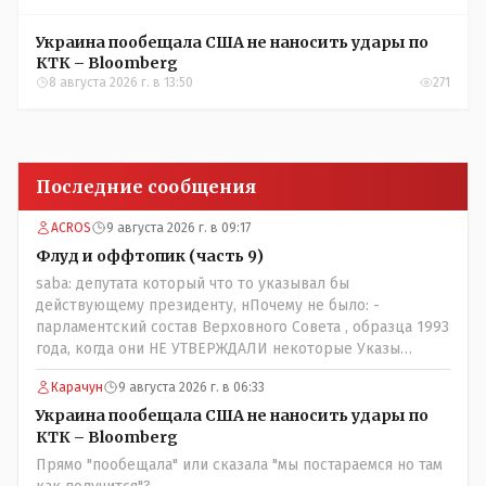
Украина пообещала США не наносить удары по
КТК – Bloomberg
8 августа 2026 г. в 13:50
271
Последние сообщения
ACROS
9 августа 2026 г. в 09:17
Флуд и оффтопик (часть 9)
saba: депутата который что то указывал бы
действующему президенту, нПочему не было: -
парламентский состав Верховного Совета , образца 1993
года, когда они НЕ УТВЕРЖДАЛИ некоторые Указы
Назарбаева, особенно в части выборов и перевыборов и
Карачун
9 августа 2026 г. в 06:33
некоторых вопросах внутренней политики, и тогда
Назарбай волевым Указом РАСПУСТИЛ этот бунтарский
Украина пообещала США не наносить удары по
состав. Имя - Серикболсын Абдильдин вам знакомо -
КТК – Bloomberg
юывший секретарь ЦК КП Казахстана , впоследствии -
Прямо "пообещала" или сказала "мы постараемся но там
депутат Верховного Совета и Мажлиса и Председатель