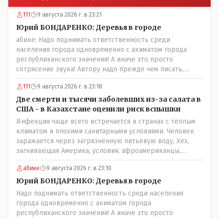
111
9 августа 2026 г. в 23:21
Юрий БОНДАРЕНКО: Деревья в городе
абике: Надо поднимать ответственность среди
населения города одновременно с акиматом города
республиканского значения! А иначе это просто
сотрясение звука! Автору надо прежде чем писать,
необходимо самому обратиться в ЖКХ акимата и
111
9 августа 2026 г. в 23:18
разобраться прежде чем своей статьей провоцировать
население города!Согласен всецело!
Две смерти и тысячи заболевших из-за салата в
США - в Казахстане оценили риск вспышки
Инфекция чаще всего встречается в странах с тёплым
климатом и плохими санитарными условиями. Человек
заражается через загрязнённую питьевую воду, Хех,
загнивающая Америка, условия, афроамериканцы,
грязная вода, отсутствие страховок, нечистоплотные
абике
9 августа 2026 г. в 23:10
мигранты и прочее.. Лучше России и Казахстана жить
негде..
Юрий БОНДАРЕНКО: Деревья в городе
Надо поднимать ответственность среди населения
города одновременно с акиматом города
республиканского значения! А иначе это просто