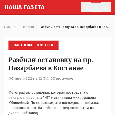
Н
АША
Г
АЗЕТА
Отк
Главная
/
Новости
/
Разбили остановку на пр. Назарбаева в Костанае
НАРОДНЫЕ НОВОСТИ
Разбили остановку на пр.
Назарбаева в Костанае
5 апреля 2022 г. в 02:45
1007 просмотров
Фотографию остановки, которая пострадала от
вандалов, прислала "НГ" жительница микрорайона
Юбилейный. По ее словам, это последняя автобусная
остановка на пр. Назарбаева перед поворотом на
дизельный завод.