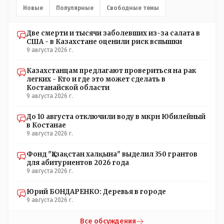
- идёт СКУЧНАЯ и НУДНАЯ и МОНОТОННАЯ и полностью
Новые
Популярные
Свободные темы
КОНТРОЛИРУЕМАЯ якобы предвыборная агитация Если
вдруг они захотят гавкнуть что либо по своему
Две смерти и тысячи заболевших из-за салата в
усмотрению: - их мгновенно лишать возможности идти
США - в Казахстане оценили риск вспышки
на выборы и не дадут им места в будущем Курултае: -
9 августа 2026 г.
кстати, я думаю в АП и уже и места распределили между
партиями.
Казахстанцам предлагают провериться на рак
легких - Кто и где это может сделать в
Костанайской области
9 августа 2026 г.
До 10 августа отключили воду в мкрн Юбилейный
в Костанае
9 августа 2026 г.
Фонд "Қазақстан халқына" выделил 350 грантов
для абитуриентов 2026 года
9 августа 2026 г.
Юрий БОНДАРЕНКО: Деревья в городе
9 августа 2026 г.
Все обсуждения