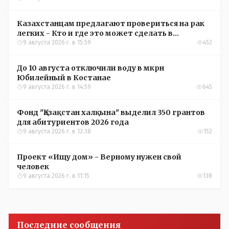
Казахстанцам предлагают провериться на рак
легких - Кто и где это может сделать в
Костанайской области
9 августа 2026 г. в 15:59
452
До 10 августа отключили воду в мкрн
Юбилейный в Костанае
9 августа 2026 г. в 14:59
645
Фонд "Қазақстан халқына" выделил 350 грантов
для абитуриентов 2026 года
9 августа 2026 г. в 13:38
152
Проект «Ищу дом» - Верному нужен свой
человек
9 августа 2026 г. в 11:15
138
Последние сообщения