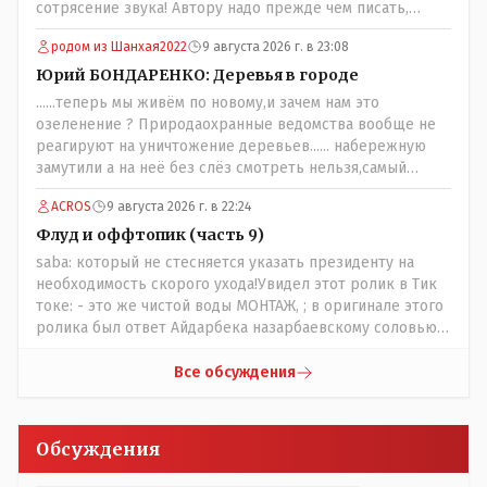
сотрясение звука! Автору надо прежде чем писать,
необходимо самому обратиться в ЖКХ акимата и
родом из Шанхая2022
9 августа 2026 г. в 23:08
разобраться прежде чем своей статьей провоцировать
население города!
Юрий БОНДАРЕНКО: Деревья в городе
......теперь мы живём по новому,и зачем нам это
озеленение ? Природаохранные ведомства вообще не
реагируют на уничтожение деревьев...... набережную
замутили а на неё без слёз смотреть нельзя,самый
наивысший уровень рукопопства наших
ACROS
9 августа 2026 г. в 22:24
строителей"специалистов",как исторические здания
сносить пожалуйста ,а как на века построить слабо.....Вы
Флуд и оффтопик (часть 9)
вот господин Бондаренко большой учёный прошлись
saba: который не стесняется указать президенту на
бы по историческим постройкам сколько было
необходимость скорого ухода!Увидел этот ролик в Тик
ликвидировано в советское время и в наше.......
токе: - это же чистой воды МОНТАЖ, ; в оригинале этого
ролика был ответ Айдарбека назарбаевскому соловью
на его якобы критику партии Республика. Я думаю: - они
просто напросто - КЛОУНЫ или МАРИОНЕТКИ власти и
Все обсуждения
пикировка между ними - это сделано или
срежисировано кем то из АП для того что бы создать
видимость ИНТРИГИ выборов, его как бы и якобы
Обсуждения
НАКАЛ - и тот и этот без разрешения АП - и шага,
вернее и голоса не подадут. - в принципе вы же видите