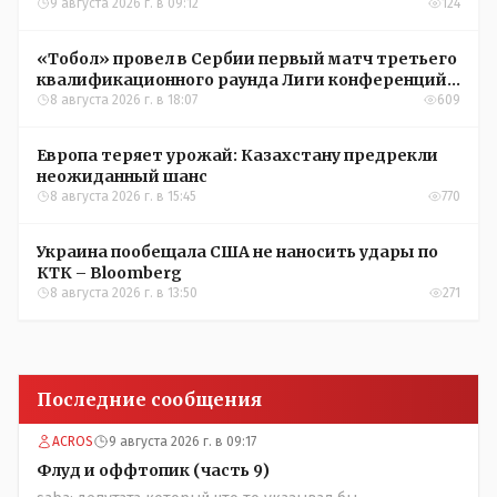
9 августа 2026 г. в 09:12
124
«Тобол» провел в Сербии первый матч третьего
квалификационного раунда Лиги конференций
УЕФА
8 августа 2026 г. в 18:07
609
Европа теряет урожай: Казахстану предрекли
неожиданный шанс
8 августа 2026 г. в 15:45
770
Украина пообещала США не наносить удары по
КТК – Bloomberg
8 августа 2026 г. в 13:50
271
Последние сообщения
ACROS
9 августа 2026 г. в 09:17
Флуд и оффтопик (часть 9)