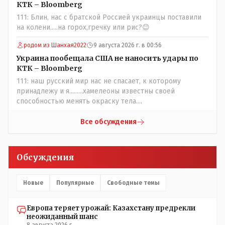
частности биологии и математики. Vlad Kostanai: Поэтому
КТК – Bloomberg
люди и отказываются и я в том числе своих не
111: Блин, нас с братской Россией украинцы поставили
прививал.Лично я вам и тем другим людям благодарен.
на колени.....на горох,гречку или рис?😊
Добровольные действия направленные на сокращение
частотности появления в популяции соответствующих
родом из Шанхая2022
9 августа 2026 г. в 00:56
комбинаций генов заслуживают благодарности. Мы и
Украина пообещала США не наносить удары по
без того основательно загубили нормальный
КТК – Bloomberg
естественный отбор.
111: наш русский мир нас не спасает, к которому
принадлежу и я.........хамелеоны известны своей
способностью менять окраску тела....
Все обсуждения
Обсуждения
Новые
Популярные
Свободные темы
Европа теряет урожай: Казахстану предрекли
неожиданный шанс