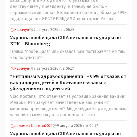
saba: депутата который что то указывал бы
действующему президенту, нПочему не было: -
парламентский состав Верховного Совета , образца 1993
года, когда они НЕ УТВЕРЖДАЛИ некоторые Указы
Назарбаева, особенно в части выборов и перевыборов и
Карачун
9 августа 2026 г. в 06:33
некоторых вопросах внутренней политики, и тогда
Назарбай волевым Указом РАСПУСТИЛ этот бунтарский
Украина пообещала США не наносить удары по
состав. Имя - Серикболсын Абдильдин вам знакомо -
КТК – Bloomberg
юывший секретарь ЦК КП Казахстана , впоследствии -
Прямо "пообещала" или сказала "мы постараемся но там
депутат Верховного Совета и Мажлиса и Председатель
как получится"?
партии коммунстов- он в то время и после и причём
НЕОДНОКРАТНО, указывал и многократно на недостатки
Карачун
9 августа 2026 г. в 06:24
Назарбая и предлагал ему самому ДОБРОВОЛЬНО уйти с
"Нигилизм в здравоохранении" - 95% отказов от
поста Президента.
вакцинации детей в Костанае связаны с
убеждениями родителей
Vlad Kostanai: Кто отвечает за условия хранения вакцин?
Медики! Кто закупает качественные вакцины от
мировых производителей? Медики!Даже при идеальных
условиях тысячная доля процента от всех
вакцинированных может иметь плохие последствия от
родом из Шанхая2022
9 августа 2026 г. в 00:57
прививки. Бумага нужна как защита от дол.....бов не
дружащих с школьными курсами предметов, в
Украина пообещала США не наносить удары по