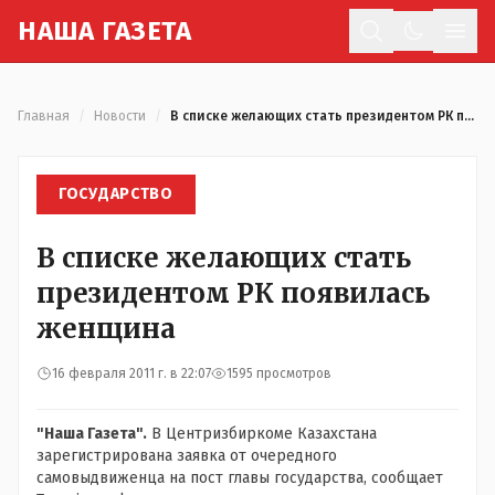
Н
АША
Г
АЗЕТА
Отк
Главная
/
Новости
/
В списке желающих стать президентом РК появилась женщина
ГОСУДАРСТВО
В списке желающих стать
президентом РК появилась
женщина
16 февраля 2011 г. в 22:07
1595 просмотров
"Наша Газета".
В Центризбиркоме Казахстана
зарегистрирована заявка от очередного
самовыдвиженца на пост главы государства, сообщает