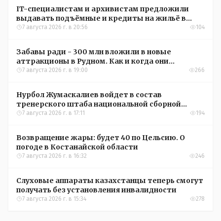
IT-специалистам и архивистам предложили
выдавать подъёмные и кредиты на жильё в
сёлах Казахстана
7 августа 2026 г. в 20:56
104
Забавы ради - 300 млн вложили в новые
аттракционы в Рудном. Как и когда они
окупятся?
7 августа 2026 г. в 19:00
266
Нурбол Жумаскалиев войдет в состав
тренерского штаба национальной сборной
Казахстана по футболу
7 августа 2026 г. в 17:11
194
Возвращение жары: будет 40 по Цельсию. О
погоде в Костанайской области
7 августа 2026 г. в 16:32
246
Слуховые аппараты казахстанцы теперь смогут
получать без установления инвалидности
7 августа 2026 г. в 15:34
278