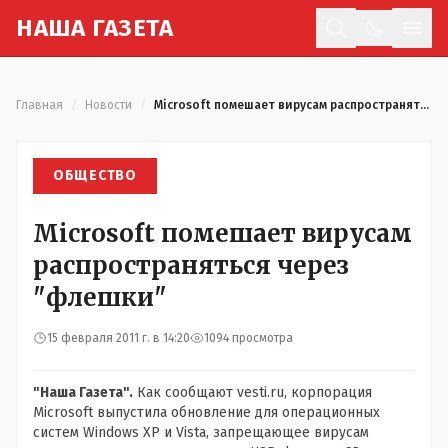
Н
АША
Г
АЗЕТА
Отк
Главная
/
Новости
/
Microsoft помешает вирусам распространяться через "флешки"
ОБЩЕСТВО
Microsoft помешает вирусам
распространяться через
"флешки"
15 февраля 2011 г. в 14:20
1094 просмотра
"Наша Газета".
Как сообщают vesti.ru, корпорация
Microsoft выпустила обновление для операционных
систем Windows XP и Vista, запрещающее вирусам