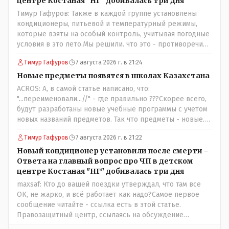
центре Костаная "НГ" добивалась три дня
Тимур Гафуров: Также в каждой группе установлены
кондиционеры, питьевой и температурный режимы,
которые взяты на особый контроль, учитывая погодные
условия в это лето.Мы решили. что это - противоречие.
Вы считаете иначе?Ну тут противоречия нет. Этот
Тимур Гафуров
7 августа 2026 г. в 21:24
комментарий прозвучал на следующий день после
трагедии, то есть 29 июля, когда спешно установили и
Новые предметы появятся в школах Казахстана
воду, и новые кондиционеры, и впервые поставили
ACROS: А, в самой статье написано, что:
температурный режим на контроль. То есть первая
"...переименовали...//" - где правильно ???Скорее всего,
часть - информация до трагедии, вторая часть -
будут разработаны новые учебные программы с учетом
информация после трагедии, когда все уже было
новых названий предметов. Так что предметы - новые.
исправлено.
Хоть и переименованные)
Тимур Гафуров
7 августа 2026 г. в 21:22
Новый кондиционер установили после смерти -
Ответа на главный вопрос про ЧП в детском
центре Костаная "НГ" добивалась три дня
maxsaf: Кто до вашей поездки утверждал, что там все
ОК, не жарко, и всё работает как надо?Самое первое
сообщение читайте - ссылка есть в этой статье.
Правозащитный центр, ссылаясь на обсуждение
сотрудников интерната в рабочем чате, которые