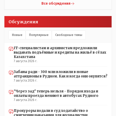
прислали ему в виде аудиосообщений, пишет, что
Все обсуждения
воспитатели долго добивались установки
кондиционеров в помещениях, где есть дети, однако к
настоящему времени их установили только в
Обсуждения
помещениях, предназначенных для административно-
управленческого персонала. И Также в каждой группе
установлены кондиционеры, питьевой и температурный
Новые
Популярные
Свободные темы
режимы, которые взяты на особый контроль, учитывая
погодные условия в это лето. Мы решили. что это -
IT-специалистам и архивистам предложили
противоречие. Вы считаете иначе?
выдавать подъёмные и кредиты на жильё в сёлах
Казахстана
7 августа 2026 г.
Забавы ради - 300 млн вложили в новые
аттракционы в Рудном. Как и когда они окупятся?
7 августа 2026 г.
"Через зад" теперь нельзя - Порядок входа и
оплаты проезда меняют в автобусах Рудного
7 августа 2026 г.
Прокуроры подали в суд ходатайство о
смягчении наказания для журналистки