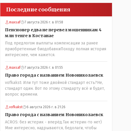
Последние сообщения
maxsaf
7 августа 2026 г. в 01:58
Пенсионер едва не перевел мошенникам 4
млн тенге в Костанае
Под предлогом выплаты компенсации за ранее
приобретенные биодобавкиПоходу полная история
интереснее, чем кажется.
maxsaf
7 августа 2026 г. в 01:55
Право города с названием Новониколаевск
vofkakst: Или тут тоже двойной стандарт есть?Не,
стандарт один. Вот по этому стандарту всё и будет,
вопрос времени.
vofkakst
6 августа 2026 г. в 21:26
Право города с названием Новониколаевск
ACROS: без истерик - вперёд.Так истерик-то нет)
Мне интересно, надрываются, бедолаги, чтобы