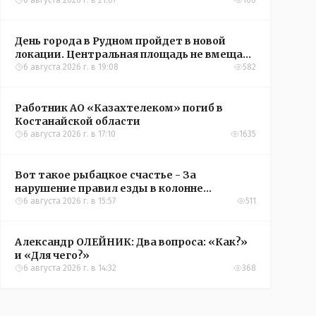
6 августа 2026 г. в 21:07
166
День города в Рудном пройдет в новой
локации. Центральная площадь не вмещает
всех желающих
6 августа 2026 г. в 19:08
582
Работник АО «Казахтелеком» погиб в
Костанайской области
6 августа 2026 г. в 17:10
1635
Вот такое рыбацкое счастье - За
нарушение правил езды в колонне
оштрафовали участников соревнований в
6 августа 2026 г. в 15:57
511
Аркалыке
Александр ОЛЕЙНИК: Два вопроса: «Как?»
и «Для чего?»
6 августа 2026 г. в 14:32
368