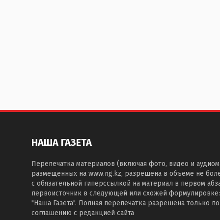
НАША ГАЗЕТА
Перепечатка материалов (включая фото, видео и аудиом
размещенных на www.ng.kz, разрешена в объеме не бол
с обязательной гиперссылкой на материал в первом абза
первоисточник в следующей или схожей формулировке:
"Наша Газета". Полная перепечатка разрешена только п
соглашению с редакцией сайта