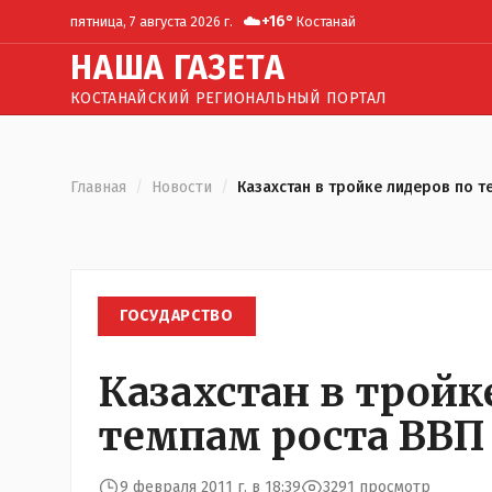
☁️
+
16
°
пятница, 7 августа 2026 г.
Костанай
Н
АША
Г
АЗЕТА
КОСТАНАЙСКИЙ РЕГИОНАЛЬНЫЙ ПОРТАЛ
Главная
/
Новости
/
Казахстан в тройке лидеров по т
ГОСУДАРСТВО
Казахстан в тройк
темпам роста ВВП
9 февраля 2011 г. в 18:39
3291 просмотр