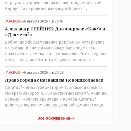
вернуть исторические названия городам и весям.
Вернут ли переименованному кОстанаю
историческое имя? Ведь для этого же эти она..
ономасты существуют)) Или тут тоже двойной
ACROS
6 августа 2026 г. в 20:16
стандарт есть?
Александр ОЛЕЙНИК: Два вопроса: «Как?» и
«Для чего?»
Добринцофф: размещение рекламных материалов
на фасаде и внутри магазина,У вас вроде есть
практическая смекалка: - согласились бы и задрали
цену - получили бы хоть какую то пользу от
будущих депутатов, как говориться- с паршивой
овцы хоть шерсти клок, тем более эта тётенька
ACROS
6 августа 2026 г. в 20:08
платила бы не со своего кармана, а с халявных,
Право города с названием Новониколаевск
партийных денег.- думаю сильно не торговалась
Цитата://новым губернатором Тургайской области
бы.
генерал-майором А. П. Константиновичем// Аким по
новому - коллега Архимеда и Кумара. Цитата://
действуя подкупом членов уездной администрации,
о// Цитата://Последовала спекуляция земельными
участками,// Интересно: - тогда был
Все обсуждения
антикорруционный комитет ??? Цитата:///
киргизское население // Казахи. Цитата://