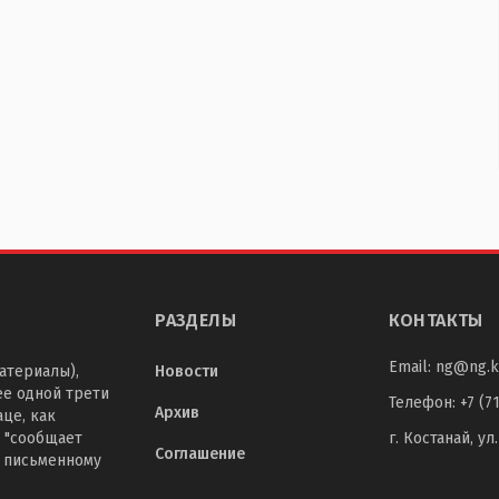
РАЗДЕЛЫ
КОНТАКТЫ
Email:
ng@ng.k
атериалы),
Новости
ее одной трети
Телефон
:
+7 (7
Архив
це, как
 "сообщает
г. Костанай, ул
Соглашение
о письменному