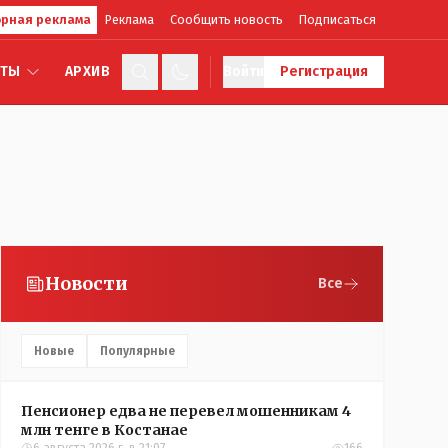
рная реклама
Реклама
Сообщить новость
Подписаться
КТЫ
АРХИВ
Войти
Регистрация
Новости
Все
Новые
Популярные
Пенсионер едва не перевел мошенникам 4
млн тенге в Костанае