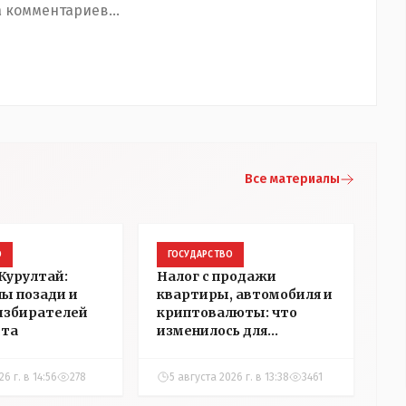
 комментариев...
Все материалы
О
ГОСУДАРСТВО
Курултай:
Налог с продажи
пы позади и
квартиры, автомобиля и
избирателей
криптовалюты: что
ста
изменилось для
казахстанцев
6 г. в 14:56
278
5 августа 2026 г. в 13:38
3461