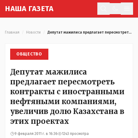
Н
АША
Г
АЗЕТА
Отк
Главная
/
Новости
/
Депутат мажилиса предлагает пересмотреть контракты с иностранными нефтяными компаниями, увеличив долю Казахстана в этих проектах
ОБЩЕСТВО
Депутат мажилиса
предлагает пересмотреть
контракты с иностранными
нефтяными компаниями,
увеличив долю Казахстана в
этих проектах
9 февраля 2011 г. в 16:36
1243 просмотра