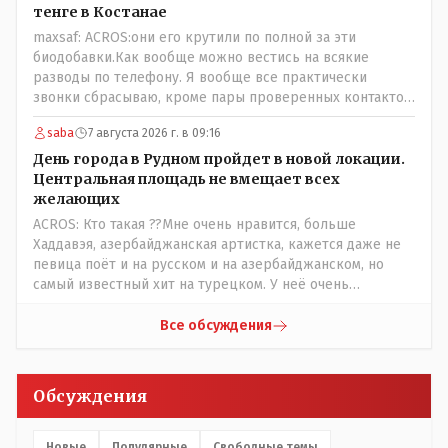
вместе! Пока прокатывает по вышеизложенным Вами
тенге в Костанае
причинам, просто обстоятельства немного меняются по
maxsaf: ACROS:они его крутили по полной за эти
сравнению с Назарбаевскими временами, власти
биодобавки.Как вообще можно вестись на всякие
решили пощупать кошелёк населения, а это уже
разводы по телефону. Я вообще все практически
неизвестная в уравнении взаимоотношений власти и
звонки сбрасываю, кроме пары проверенных контактов.
народа! Тут бы как раз специалист-аналитик и
Один раз мне мой банк позвонил, не мошенники. Я
пригодился бы!
saba
7 августа 2026 г. в 09:16
приехал туда, в банк, нашел того, кто мне звонил,
притащил к главному менеджеру и обоим сказал: ещё
День города в Рудном пройдет в новой локации.
один такой звонок, без разницы, какая причина, и я
Центральная площадь не вмещает всех
счета свои у вас позакрываю. Остальные входящие
желающих
сразу в бан, по умолчанию для меня любой входящий -
ACROS: Кто такая ??Мне очень нравится, больше
Скам, пока не доказано обратное - Zero trust. Все
Хаддавэя, азербайджанская артистка, кажется даже не
созвоны - только на верифицируемые номера.Всё
певица поёт и на русском и на азербайджанском, но
верно, я тоже так поступаю,но увы любопытство ещё
самый известный хит на турецком. У неё очень
никто не отменял! Я уже давно всё объяснил жене, но
необычный низкий тембр голоса!
она все равно меня допрашивает:" Кто звонил? От кого
Все обсуждения
скрываешься? Почему сбросил?"
Обсуждения
Новые
Популярные
Свободные темы