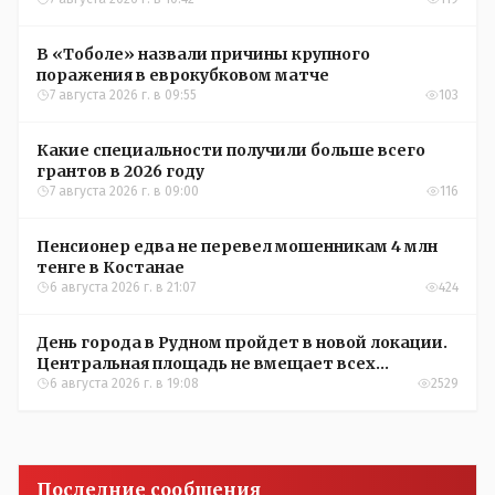
Александры Алёховой
В «Тоболе» назвали причины крупного
поражения в еврокубковом матче
7 августа 2026 г. в 09:55
103
Какие специальности получили больше всего
грантов в 2026 году
7 августа 2026 г. в 09:00
116
Пенсионер едва не перевел мошенникам 4 млн
тенге в Костанае
6 августа 2026 г. в 21:07
424
День города в Рудном пройдет в новой локации.
Центральная площадь не вмещает всех
желающих
6 августа 2026 г. в 19:08
2529
Последние сообщения