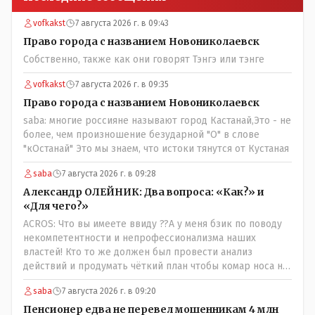
vofkakst
7 августа 2026 г. в 09:43
Право города с названием Новониколаевск
Собственно, также как они говорят Тэнгэ или тэнге
vofkakst
7 августа 2026 г. в 09:35
Право города с названием Новониколаевск
saba: многие россияне называют город Кастанай,Это - не
более, чем произношение безударной "О" в слове
"кОстанай" Это мы знаем, что истоки тянутся от Кустаная
saba
7 августа 2026 г. в 09:28
Александр ОЛЕЙНИК: Два вопроса: «Как?» и
«Для чего?»
ACROS: Что вы имеете ввиду ??А у меня бзик по поводу
некомпетентности и непрофессионализма наших
властей! Кто то же должен был провести анализ
действий и продумать чёткий план чтобы комар носа не
подточил! Но тут явно спешили, а в аналитическом
saba
7 августа 2026 г. в 09:20
центре либо кто то из родственников сидит, либо
ведущий специалист на Мальдивы уехал, либо всё
Пенсионер едва не перевел мошенникам 4 млн