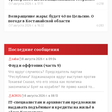
Казахстана по футболу
7 августа 2026 г. в 17:11
218
Возвращение жары: будет 40 по Цельсию. О
погоде в Костанайской области
7 августа 2026 г. в 16:32
283
Последние сообщения
saba
8 августа 2026 г. в 09:04
Флуд и оффтопик (часть 9)
Что вдруг случилось? Председатель партии
"Республика" Ходжаназаров вдруг выступил против
Токаева! Сказал, что его эпоха как политика
закончилась! Бунт на корабле? Не прямо какой то
правдолюб вдруг выступил! Может он инопланетянин?
ACROS
8 августа 2026 г. в 08:13
Появился неизвестно откуда, отжал у бывшего
всесильного Розинова целый холдинг и теперь против
IT-специалистам и архивистам предложили
президента выступает! Вот ни капельки ему не поверю,
выдавать подъёмные и кредиты на жильё в
что он действует в интересах страны, про народ уже и