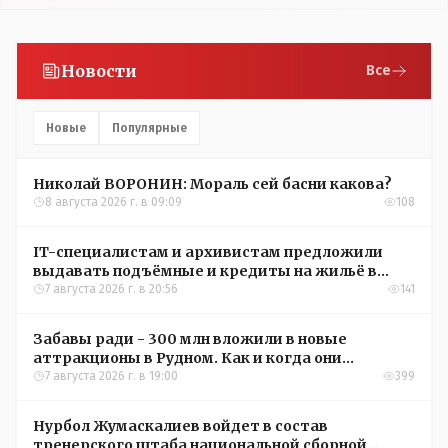
Новости
Все
Новые
Популярные
Николай ВОРОНИН: Мораль сей басни какова?
8 августа 2026 г. в 09:09
108
IT-специалистам и архивистам предложили
выдавать подъёмные и кредиты на жильё в
сёлах Казахстана
7 августа 2026 г. в 20:56
141
Забавы ради - 300 млн вложили в новые
аттракционы в Рудном. Как и когда они
окупятся?
7 августа 2026 г. в 19:00
399
Нурбол Жумаскалиев войдет в состав
тренерского штаба национальной сборной