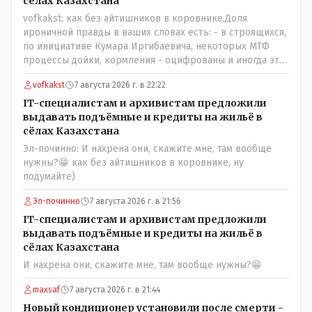
сёлах Казахстана
не говорю! Опять какие то закулисные игры?
vofkakst: как без айтишников в коровнике,Доля
ироничной правды в ваших словах есть: - в строящихся,
по инициативе Кумара Иргибаевича, некоторых МТФ
процессы дойки, кормления - оцифрованы и иногда эти
программы дают сбой - и тогда они нужны, хотя я
vofkakst
7 августа 2026 г. в 22:22
насколько в курсе своей комьютерной безграмотности
- все эти вопросы можно решать и устранять эти сбои и
IT-специалистам и архивистам предложили
удалённо - лёжа на диване, в городе. Но, этих
выдавать подъёмные и кредиты на жильё в
современных и оцифрованных МТФ критично мало для
сёлах Казахстана
массового переезда лохматых и обкуренных молодых
Эл-починно: И нахрена они, скажите мне, там вообще
ребят из города в село, да и те МТФ я по опыту
нужны?😁 как без айтишников в коровнике, ну
подозреваю, скоро перейдут на обслуживание с
подумайте)
помошью кувалды, китайского скотча, алюминевой
проволоки и русского мата. Вот где работать в селе
Эл-починно
7 августа 2026 г. в 21:56
именно АРХИВАРИУСАМ - понятие не имею- допустим
IT-специалистам и архивистам предложили
все мои архивы по работе и по семейной жизни -
выдавать подъёмные и кредиты на жильё в
помещаются в одну дешёвую китайскую флешку
сёлах Казахстана
купленную на оптушке на Складской за 1 000 тенге.
И нахрена они, скажите мне, там вообще нужны?😁
Впрочем, не надо гадать: - это замутили УМНЫЕ люди
наверху , близко расположенные к гос.бюджету-
maxsaf
7 августа 2026 г. в 21:44
наверняка они знают что делают.
Новый кондиционер установили после смерти -