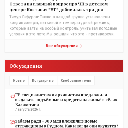
Ответа на главный вопрос про ЧП в детском
центре Костаная "НГ" добивалась три дня
Тимур Гафуров: Также в каждой группе установлены
кондиционеры, питьевой и температурный режимы,
которые взяты на особый контроль, учитывая погодные
условия в это лето.Мы решили. что это - противоречие.
Вы считаете иначе?Ну тут противоречия нет. Этот
комментарий прозвучал на следующий день после
Все обсуждения
трагедии, то есть 29 июля, когда спешно установили и
воду, и новые кондиционеры, и впервые поставили
температурный режим на контроль. То есть первая
Обсуждения
часть - информация до трагедии, вторая часть -
информация после трагедии, когда все уже было
исправлено.
Новые
Популярные
Свободные темы
IT-специалистам и архивистам предложили
выдавать подъёмные и кредиты на жильё в сёлах
Казахстана
7 августа 2026 г.
Забавы ради - 300 млн вложили в новые
аттракционы в Рудном. Как и когда они окупятся?