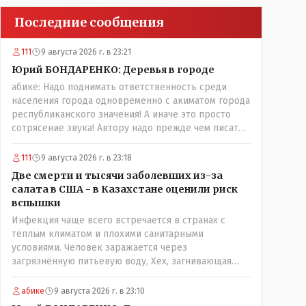
Последние сообщения
111
9 августа 2026 г. в 23:21
Юрий БОНДАРЕНКО: Деревья в городе
абике: Надо поднимать ответственность среди
населения города одновременно с акиматом города
республиканского значения! А иначе это просто
сотрясение звука! Автору надо прежде чем писать,
необходимо самому обратиться в ЖКХ акимата и
разобраться прежде чем своей статьей
111
9 августа 2026 г. в 23:18
провоцировать население города!Согласен
Две смерти и тысячи заболевших из-за
всецело!
салата в США - в Казахстане оценили риск
вспышки
Инфекция чаще всего встречается в странах с
тёплым климатом и плохими санитарными
условиями. Человек заражается через
загрязнённую питьевую воду, Хех, загнивающая
Америка, условия, афроамериканцы, грязная вода,
отсутствие страховок, нечистоплотные мигранты и
абике
9 августа 2026 г. в 23:10
прочее.. Лучше России и Казахстана жить негде..