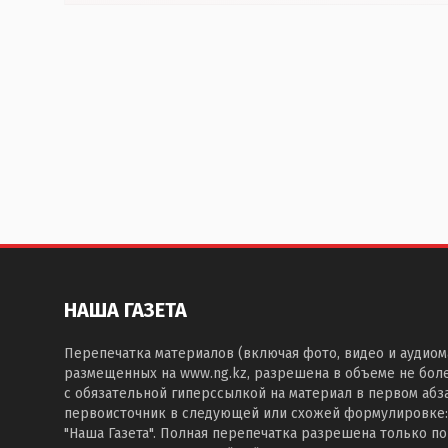
НАША ГАЗЕТА
Перепечатка материалов (включая фото, видео и аудиом
размещенных на www.ng.kz, разрешена в объеме не бол
с обязательной гиперссылкой на материал в первом абза
первоисточник в следующей или схожей формулировке:
"Наша Газета". Полная перепечатка разрешена только п