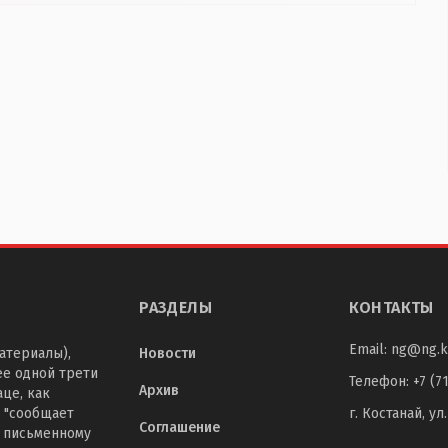
РАЗДЕЛЫ
КОНТАКТЫ
Email:
ng@ng.k
атериалы),
Новости
ее одной трети
Телефон
:
+7 (7
Архив
це, как
 "сообщает
г. Костанай, ул
Соглашение
о письменному