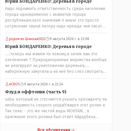
Юрий БОНДАРЕНКО: Деревья в городе
Надо поднимать ответственность среди населения
города одновременно с акиматом города
республиканского значения! А иначе это просто
сотрясение звука! Автору надо прежде чем писать,
необходимо самому обратиться в ЖКХ акимата и
разобраться прежде чем своей статьей
родом из Шанхая2022
9 августа 2026 г. в 23:08
провоцировать население города!
Юрий БОНДАРЕНКО: Деревья в городе
......теперь мы живём по новому,и зачем нам это
озеленение ? Природаохранные ведомства вообще
не реагируют на уничтожение деревьев......
набережную замутили а на неё без слёз смотреть
нельзя,самый наивысший уровень рукопопства
наших строителей"специалистов",как исторические
ACROS
9 августа 2026 г. в 22:24
здания сносить пожалуйста ,а как на века
Флуд и оффтопик (часть 9)
построить слабо.....Вы вот господин Бондаренко
saba: который не стесняется указать президенту на
большой учёный прошлись бы по историческим
необходимость скорого ухода!Увидел этот ролик в
постройкам сколько было ликвидировано в
Тик токе: - это же чистой воды МОНТАЖ, ; в
советское время и в наше.......
оригинале этого ролика был ответ Айдарбека
назарбаевскому соловью на его якобы критику
партии Республика. Я думаю: - они просто напросто
Все обсуждения