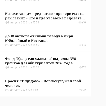
вспышки
9 августа 2026 г. в 17:30
893
Казахстанцам предлагают провериться на
рак легких - Кто и где это может сделать в
Костанайской области
9 августа 2026 г. в 15:59
440
До 10 августа отключили воду в мкрн
Юбилейный в Костанае
9 августа 2026 г. в 14:59
635
Фонд "Қазақстан халқына" выделил 350
грантов для абитуриентов 2026 года
9 августа 2026 г. в 13:38
152
Проект «Ищу дом» - Верному нужен свой
человек
9 августа 2026 г. в 11:15
137