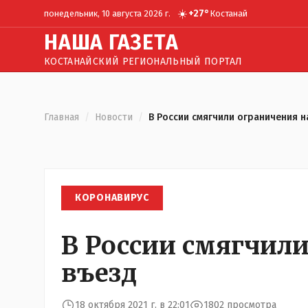
☀️
+
27
°
понедельник, 10 августа 2026 г.
Костанай
Н
АША
Г
АЗЕТА
КОСТАНАЙСКИЙ РЕГИОНАЛЬНЫЙ ПОРТАЛ
Главная
/
Новости
/
В России смягчили ограничения н
КОРОНАВИРУС
В России смягчили
въезд
18 октября 2021 г. в 22:01
1802 просмотра