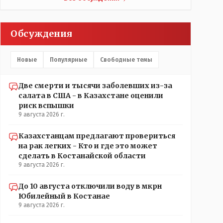
- КЛОУНЫ или МАРИОНЕТКИ власти и пикировка
между ними - это сделано или срежисировано кем
то из АП для того что бы создать видимость
Обсуждения
ИНТРИГИ выборов, его как бы и якобы НАКАЛ - и
тот и этот без разрешения АП - и шага, вернее и
голоса не подадут. - в принципе вы же видите -
Новые
Популярные
Свободные темы
идёт СКУЧНАЯ и НУДНАЯ и МОНОТОННАЯ и
полностью КОНТРОЛИРУЕМАЯ якобы
предвыборная агитация Если вдруг они захотят
Две смерти и тысячи заболевших из-за
гавкнуть что либо по своему усмотрению: - их
салата в США - в Казахстане оценили
мгновенно лишать возможности идти на выборы и
риск вспышки
не дадут им места в будущем Курултае: - кстати, я
9 августа 2026 г.
думаю в АП и уже и места распределили между
партиями.
Казахстанцам предлагают провериться
на рак легких - Кто и где это может
сделать в Костанайской области
9 августа 2026 г.
До 10 августа отключили воду в мкрн
Юбилейный в Костанае
9 августа 2026 г.