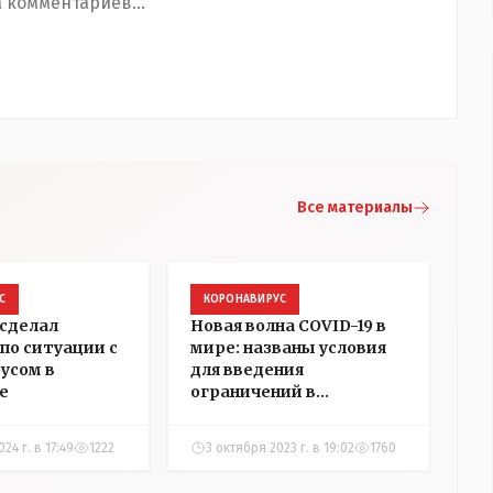
 комментариев...
Все материалы
С
КОРОНАВИРУС
сделал
Новая волна COVID-19 в
по ситуации с
мире: названы условия
усом в
для введения
е
ограничений в
Казахстане
24 г. в 17:49
1222
3 октября 2023 г. в 19:02
1760