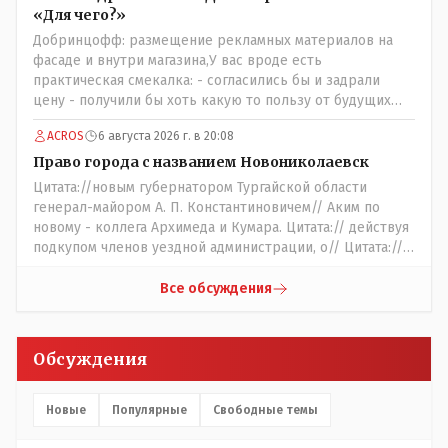
«Для чего?»
Добринцофф: размещение рекламных материалов на
фасаде и внутри магазина,У вас вроде есть
практическая смекалка: - согласились бы и задрали
цену - получили бы хоть какую то пользу от будущих
депутатов, как говориться- с паршивой овцы хоть
ACROS
6 августа 2026 г. в 20:08
шерсти клок, тем более эта тётенька платила бы не со
своего кармана, а с халявных, партийных денег.- думаю
Право города с названием Новониколаевск
сильно не торговалась бы.
Цитата://новым губернатором Тургайской области
генерал-майором А. П. Константиновичем// Аким по
новому - коллега Архимеда и Кумара. Цитата:// действуя
подкупом членов уездной администрации, о// Цитата://
Последовала спекуляция земельными участками,//
Интересно: - тогда был антикорруционный комитет ???
Все обсуждения
Цитата:/// киргизское население // Казахи. Цитата://
Административный персонал в 1885 году состоял из
уездного начальника, старшего и младшего помощников
Обсуждения
и двух письмоводителей, в уездном управлении
выделились отделы полиции, суда и городской управы.
Имелись уездный и ветеринарный врачи, повивальная
Новые
Популярные
Свободные темы
бабка, фельдшер, открылась аптека.// Областной
акимат - по нынешнему. Цитата:///В честь основателя