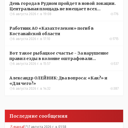
День города в Рудном пройдет в новой локации.
Центральная площадь не вмещает всех
желающих
6 августа 2026 г. в 19:08
776
Работник АО «Казахтелеком» погиб в
Костанайской области
6 августа 2026 г. в 17:10
1715
Вот такое рыбацкое счастье - За нарушение
правил езды в колонне оштрафовали
участников соревнований в Аркалыке
6 августа 2026 г. в 15:57
537
Александр ОЛЕЙНИК: Два вопроса: «Как?» и
«Для чего?»
6 августа 2026 г. в 14:32
387
Последние сообщения
maxsaf
7 августа 2026 г. в 01:58