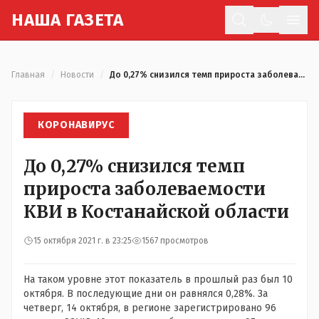
Н
АША
Г
АЗЕТА
Отк
Главная
/
Новости
/
До 0,27% снизился темп прироста заболеваемости КВИ в Костанайской области
КОРОНАВИРУС
До 0,27% снизился темп
прироста заболеваемости
КВИ в Костанайской области
15 октября 2021 г. в 23:25
1567 просмотров
На таком уровне этот показатель в прошлый раз был 10
октября. В последующие дни он равнялся 0,28%. За
четверг, 14 октября, в регионе зарегистрировано 96