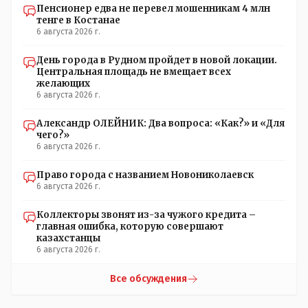
Пенсионер едва не перевел мошенникам 4 млн
города Константиновича в Костанае не назвали улицу и
тенге в Костанае
не установили памятник.// vofkakst: Где ономасты,
6 августа 2026 г.
которые топят за возвращение исторических названий?
Какие проблемы, почему кто то должен делать что то за
День города в Рудном пройдет в новой локации.
вас- - выдвинете идею, создайте инициативную группу,
Центральная площадь не вмещает всех
напишите ходатайство в гор.маслихат и без истерик -
желающих
вперёд. Под лежачий камень- вода не потечёт. Насчёт
6 августа 2026 г.
ономастов: - нужны русскоязычные ономасты - я думаю
они найдутся.
Александр ОЛЕЙНИК: Два вопроса: «Как?» и «Для
чего?»
6 августа 2026 г.
Право города с названием Новониколаевск
6 августа 2026 г.
Коллекторы звонят из-за чужого кредита –
главная ошибка, которую совершают
казахстанцы
6 августа 2026 г.
Все обсуждения