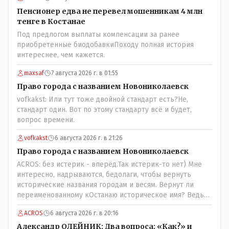
Пенсионер едва не перевел мошенникам 4 млн
тенге в Костанае
Под предлогом выплаты компенсации за ранее
приобретенные биодобавкиПоходу полная история
интереснее, чем кажется.
maxsaf
7 августа 2026 г. в 01:55
Право города с названием Новониколаевск
vofkakst: Или тут тоже двойной стандарт есть?Не,
стандарт один. Вот по этому стандарту всё и будет,
вопрос времени.
vofkakst
6 августа 2026 г. в 21:26
Право города с названием Новониколаевск
ACROS: без истерик - вперёд.Так истерик-то нет) Мне
интересно, надрываются, бедолаги, чтобы вернуть
исторические названия городам и весям. Вернут ли
переименованному кОстанаю историческое имя? Ведь
для этого же эти она.. ономасты существуют)) Или тут
ACROS
6 августа 2026 г. в 20:16
тоже двойной стандарт есть?
Александр ОЛЕЙНИК: Два вопроса: «Как?» и