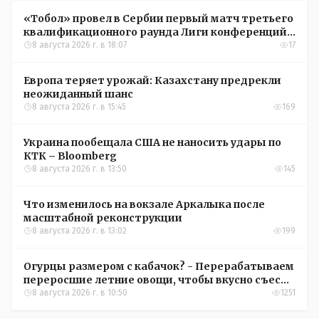
«Тобол» провел в Сербии первый матч третьего
квалификационного раунда Лиги конференций
УЕФА
8 августа 2026 г. в 18:07
17
Европа теряет урожай: Казахстану предрекли
неожиданный шанс
8 августа 2026 г. в 15:45
169
Украина пообещала США не наносить удары по
КТК – Bloomberg
8 августа 2026 г. в 13:50
145
Что изменилось на вокзале Аркалыка после
масштабной реконструкции
8 августа 2026 г. в 13:02
199
Огурцы размером с кабачок? - Перерабатываем
переросшие летние овощи, чтобы вкусно съесть
зимой
8 августа 2026 г. в 10:50
1251