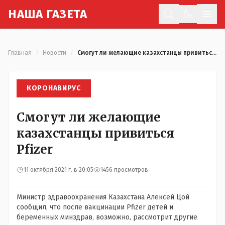
Н
АША
Г
АЗЕТА
Отк
Главная
/
Новости
/
Смогут ли желающие казахстанцы привиться Pfizer
КОРОНАВИРУС
Смогут ли желающие
казахстанцы привиться
Pfizer
11 октября 2021 г. в 20:05
1456 просмотров
Министр здравоохранения Казахстана Алексей Цой
сообщил, что после вакцинации Pfizer детей и
беременных минздрав, возможно, рассмотрит другие