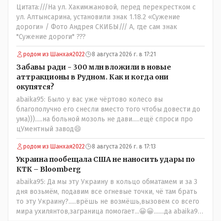
Цитата:///На ул. Хакимжановой, перед перекрестком с
ул. Алтынсарина, установили знак 1.18.2 «Сужение
дороги» / Фото Андрея СКИБЫ/// А, где сам знак
"Сужение дороги" ???
родом из Шанхая2022
8 августа 2026 г. в 17:21
Забавы ради - 300 млн вложили в новые
аттракционы в Рудном. Как и когда они
окупятся?
abaika95: Было у вас уже чёртово колесо вы
благополучно его снесли вместо того чтобы довести до
ума))).....на больной мозоль не дави.....ещё спроси про
цУментный завод😄
родом из Шанхая2022
8 августа 2026 г. в 17:13
Украина пообещала США не наносить удары по
КТК – Bloomberg
abaika95: Да мы эту Украину в кольцо обматамем и за 3
дня возьмём, подавим все огневые точки, чё там брать
то эту Украину?.....врёшь не возмёшь,вызовем со всего
мира ухилянтов,заграница помогает...😀😀.......да abaika95