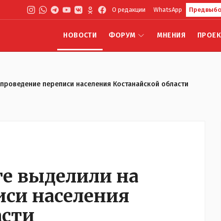
О редакции
WhatsApp
Предвыбо
НОВОСТИ
ФОРУМ
МНЕНИЯ
ПРОЕ
а проведение переписи населения Костанайской области
ге выделили на
иси населения
асти