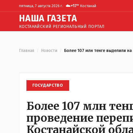
☁️
+
17
°
пятница, 7 августа 2026 г.
Костанай
Н
АША
Г
АЗЕТА
КОСТАНАЙСКИЙ РЕГИОНАЛЬНЫЙ ПОРТАЛ
Главная
/
Новости
/
Более 107 млн тенге выделили н
ГОСУДАРСТВО
Более 107 млн тен
проведение переп
Костанайской обл