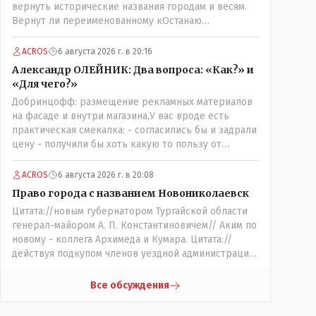
вернуть исторические названия городам и весям.
Вернут ли переименованному кОстанаю
историческое имя? Ведь для этого же эти она..
ономасты существуют)) Или тут тоже двойной
ACROS
6 августа 2026 г. в 20:16
стандарт есть?
Александр ОЛЕЙНИК: Два вопроса: «Как?» и
«Для чего?»
Добринцофф: размещение рекламных материалов
на фасаде и внутри магазина,У вас вроде есть
практическая смекалка: - согласились бы и задрали
цену - получили бы хоть какую то пользу от
будущих депутатов, как говориться- с паршивой
овцы хоть шерсти клок, тем более эта тётенька
ACROS
6 августа 2026 г. в 20:08
платила бы не со своего кармана, а с халявных,
Право города с названием Новониколаевск
партийных денег.- думаю сильно не торговалась
Цитата://новым губернатором Тургайской области
бы.
генерал-майором А. П. Константиновичем// Аким по
новому - коллега Архимеда и Кумара. Цитата://
действуя подкупом членов уездной администрации,
о// Цитата://Последовала спекуляция земельными
участками,// Интересно: - тогда был
Все обсуждения
антикорруционный комитет ??? Цитата:///
киргизское население // Казахи. Цитата://