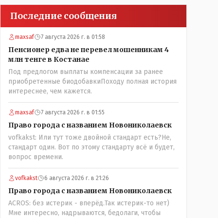
Последние сообщения
maxsaf
7 августа 2026 г. в 01:58
Пенсионер едва не перевел мошенникам 4
млн тенге в Костанае
Под предлогом выплаты компенсации за ранее
приобретенные биодобавкиПоходу полная история
интереснее, чем кажется.
maxsaf
7 августа 2026 г. в 01:55
Право города с названием Новониколаевск
vofkakst: Или тут тоже двойной стандарт есть?Не,
стандарт один. Вот по этому стандарту всё и будет,
вопрос времени.
vofkakst
6 августа 2026 г. в 21:26
Право города с названием Новониколаевск
ACROS: без истерик - вперёд.Так истерик-то нет)
Мне интересно, надрываются, бедолаги, чтобы