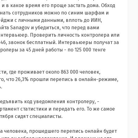
 и в какое время его проще застать дома. Обход
 Узнать сотрудников можно по синим шарфам и
бейджи с личными данными, вплоть до ИИН,
йта Sanagov и убедиться, что перед вами
интервьюер. Проверить личность контролера или
46, звонок бесплатный. Интервьюеры получат за
ролеры за 45 дней работы - по 125 000 тенге
ти, где проживает около 863 000 человек,
ого, что 26,3% прошли перепись в онлайн-режиме,
.
редъявить код уведомления контролеру, -
тамент статистики и передать его. То же самое
ктября сидят специалисты.
за человека, прошедшего перепись онлайн будет