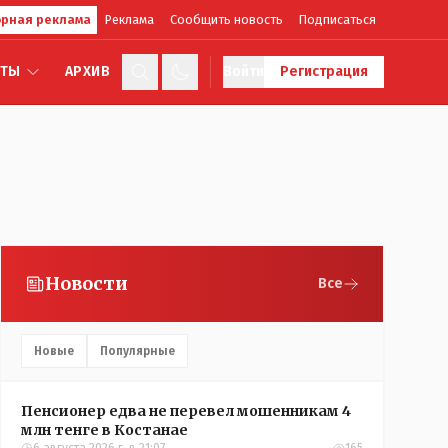
рная реклама
Реклама
Сообщить новость
Подписаться
КТЫ
АРХИВ
Войти
Регистрация
Новости
Все
Новые
Популярные
Пенсионер едва не перевел мошенникам 4
млн тенге в Костанае