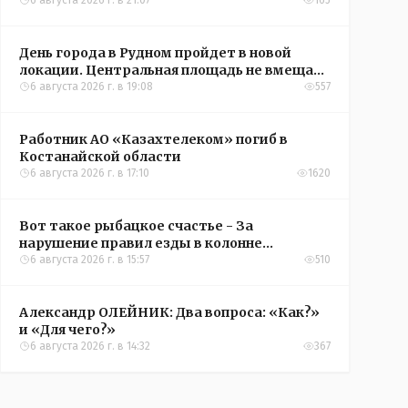
6 августа 2026 г. в 21:07
165
День города в Рудном пройдет в новой
локации. Центральная площадь не вмещает
всех желающих
6 августа 2026 г. в 19:08
557
Работник АО «Казахтелеком» погиб в
Костанайской области
6 августа 2026 г. в 17:10
1620
Вот такое рыбацкое счастье - За
нарушение правил езды в колонне
оштрафовали участников соревнований в
6 августа 2026 г. в 15:57
510
Аркалыке
Александр ОЛЕЙНИК: Два вопроса: «Как?»
и «Для чего?»
6 августа 2026 г. в 14:32
367