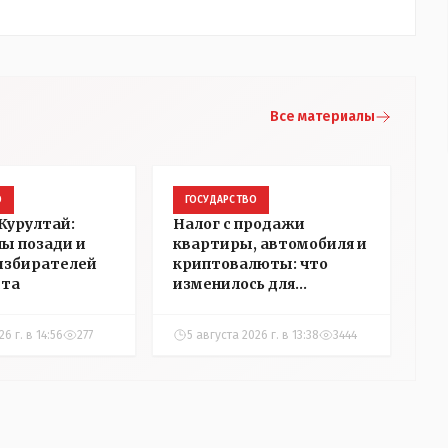
Все материалы
О
ГОСУДАРСТВО
Курултай:
Налог с продажи
пы позади и
квартиры, автомобиля и
избирателей
криптовалюты: что
ста
изменилось для
казахстанцев
6 г. в 14:56
277
5 августа 2026 г. в 13:38
3444