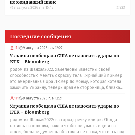
неожиданный шанс
8 августа 2026 г. в 15:45
823
Последние сообщения
111
9 августа 2026 г. в 12:27
Украина пообещала США не наносить удары по
КТК – Bloomberg
родом из Шанхая2022: хамелеоны известны своей
способностью менять окраску тела....Ярчайший пример
это американка Лора Люмер по моему, которая хотела
замочить Украину, теперь ярая ее сторонница, близкая
к Трампу. Ну и западные страны тем более, которые
111
9 августа 2026 г. в 12:21
предоставляли Зеленскому убежище, чтоб он бежал и
которые развернулись потом на 180 или 360 градусов,
Украина пообещала США не наносить удары по
посмотрев на того, как он не сдался, но ты же там сам
КТК – Bloomberg
живешь и многое знаешь о тех, на кого работаешь.. Это
родом из Шанхая2022: на горох,гречку или рис?Когда
просто прагматизм и ничего личного. Победим мы, они
стоишь на коленях, важно чтобы не упасть еще и на
встанут под нас и наоборот и все это понимают..
локтя, больше думаешь об этом, а не о том, что есть под