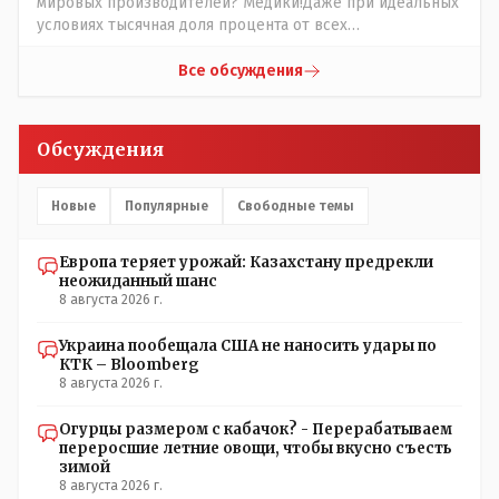
мировых производителей? Медики!Даже при идеальных
условиях тысячная доля процента от всех
вакцинированных может иметь плохие последствия от
прививки. Бумага нужна как защита от дол.....бов не
Все обсуждения
дружащих с школьными курсами предметов, в
частности биологии и математики. Vlad Kostanai: Поэтому
люди и отказываются и я в том числе своих не
Обсуждения
прививал.Лично я вам и тем другим людям благодарен.
Добровольные действия направленные на сокращение
частотности появления в популяции соответствующих
Новые
Популярные
Свободные темы
комбинаций генов заслуживают благодарности. Мы и
без того основательно загубили нормальный
Европа теряет урожай: Казахстану предрекли
естественный отбор.
неожиданный шанс
8 августа 2026 г.
Украина пообещала США не наносить удары по
КТК – Bloomberg
8 августа 2026 г.
Огурцы размером с кабачок? - Перерабатываем
переросшие летние овощи, чтобы вкусно съесть
зимой
8 августа 2026 г.