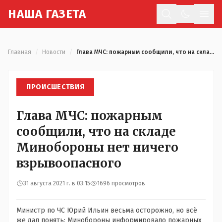
Н
АША
Г
АЗЕТА
Отк
Главная
/
Новости
/
Глава МЧС: пожарным сообщили, что на складе Минобороны нет ничего взрывоопасного
ПРОИСШЕСТВИЯ
Глава МЧС: пожарным
сообщили, что на складе
Минобороны нет ничего
взрывоопасного
31 августа 2021 г. в 03:15
1696 просмотров
Министр по ЧС Юрий Ильин весьма осторожно, но всё
же дал понять: Минобороны информировало пожарных