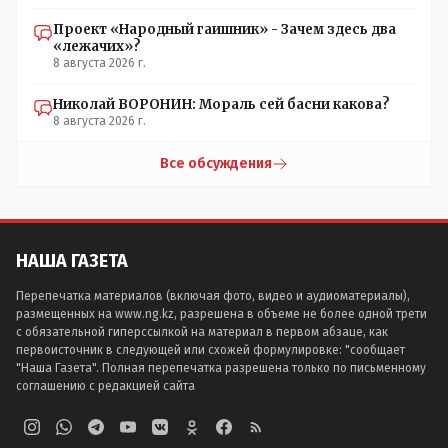
Проект «Народный гаишник» - Зачем здесь два
«лежачих»?
8 августа 2026 г.
Николай ВОРОНИН: Мораль сей басни какова?
8 августа 2026 г.
Все обсуждения
НАША ГАЗЕТА
Перепечатка материалов (включая фото, видео и аудиоматериалы),
размещенных на www.ng.kz, разрешена в объеме не более одной трети
с обязательной гиперссылкой на материал в первом абзаце, как
первоисточник в следующей или схожей формулировке: "сообщает
"Наша Газета". Полная перепечатка разрешена только по письменному
соглашению с редакцией сайта