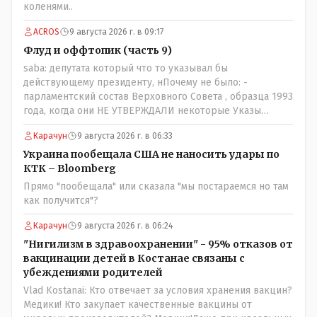
коленями..
ACROS
9 августа 2026 г. в 09:17
Флуд и оффтопик (часть 9)
saba: депутата который что то указывал бы
действующему президенту, нПочему не было: -
парламентский состав Верховного Совета , образца 1993
года, когда они НЕ УТВЕРЖДАЛИ некоторые Указы
Назарбаева, особенно в части выборов и перевыборов и
Карачун
9 августа 2026 г. в 06:33
некоторых вопросах внутренней политики, и тогда
Назарбай волевым Указом РАСПУСТИЛ этот бунтарский
Украина пообещала США не наносить удары по
состав. Имя - Серикболсын Абдильдин вам знакомо -
КТК – Bloomberg
юывший секретарь ЦК КП Казахстана , впоследствии -
Прямо "пообещала" или сказала "мы постараемся но там
депутат Верховного Совета и Мажлиса и Председатель
как получится"?
партии коммунстов- он в то время и после и причём
НЕОДНОКРАТНО, указывал и многократно на недостатки
Карачун
9 августа 2026 г. в 06:24
Назарбая и предлагал ему самому ДОБРОВОЛЬНО уйти с
"Нигилизм в здравоохранении" - 95% отказов от
поста Президента.
вакцинации детей в Костанае связаны с
убеждениями родителей
Vlad Kostanai: Кто отвечает за условия хранения вакцин?
Медики! Кто закупает качественные вакцины от