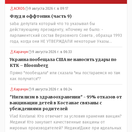
ACROS
9 августа 2026 г. в 09:17
Флуд и оффтопик (часть 9)
saba: депутата который что то указывал бы
действующему президенту, нПочему не было: -
парламентский состав Верховного Совета , образца 1993
года, когда они НЕ УТВЕРЖДАЛИ некоторые Указы
Назарбаева, особенно в части выборов и перевыборов и
Карачун
9 августа 2026 г. в 06:33
некоторых вопросах внутренней политики, и тогда
Назарбай волевым Указом РАСПУСТИЛ этот бунтарский
Украина пообещала США не наносить удары по
состав. Имя - Серикболсын Абдильдин вам знакомо -
КТК – Bloomberg
юывший секретарь ЦК КП Казахстана , впоследствии -
Прямо "пообещала" или сказала "мы постараемся но там
депутат Верховного Совета и Мажлиса и Председатель
как получится"?
партии коммунстов- он в то время и после и причём
НЕОДНОКРАТНО, указывал и многократно на недостатки
Карачун
9 августа 2026 г. в 06:24
Назарбая и предлагал ему самому ДОБРОВОЛЬНО уйти с
"Нигилизм в здравоохранении" - 95% отказов от
поста Президента.
вакцинации детей в Костанае связаны с
убеждениями родителей
Vlad Kostanai: Кто отвечает за условия хранения вакцин?
Медики! Кто закупает качественные вакцины от
мировых производителей? Медики!Даже при идеальных