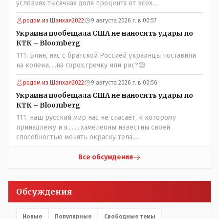
условиях тысячная доля процента от всех
вакцинированных может иметь плохие последствия от
родом из Шанхая2022
9 августа 2026 г. в 00:57
прививки. Бумага нужна как защита от дол.....бов не
дружащих с школьными курсами предметов, в
Украина пообещала США не наносить удары по
частности биологии и математики. Vlad Kostanai: Поэтому
КТК – Bloomberg
люди и отказываются и я в том числе своих не
111: Блин, нас с братской Россией украинцы поставили
прививал.Лично я вам и тем другим людям благодарен.
на колени.....на горох,гречку или рис?😊
Добровольные действия направленные на сокращение
частотности появления в популяции соответствующих
родом из Шанхая2022
9 августа 2026 г. в 00:56
комбинаций генов заслуживают благодарности. Мы и
Украина пообещала США не наносить удары по
без того основательно загубили нормальный
КТК – Bloomberg
естественный отбор.
111: наш русский мир нас не спасает, к которому
принадлежу и я.........хамелеоны известны своей
способностью менять окраску тела....
Все обсуждения
Обсуждения
Новые
Популярные
Свободные темы