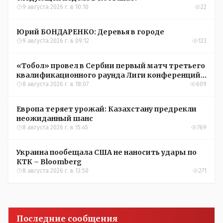
9 августа 2026 г. в 10:10
22
Юрий БОНДАРЕНКО: Деревья в городе
9 августа 2026 г. в 09:12
123
«Тобол» провел в Сербии первый матч третьего
квалификационного раунда Лиги конференций
УЕФА
8 августа 2026 г. в 18:07
609
Европа теряет урожай: Казахстану предрекли
неожиданный шанс
8 августа 2026 г. в 15:45
769
Украина пообещала США не наносить удары по
КТК – Bloomberg
8 августа 2026 г. в 13:50
271
Последние сообщения