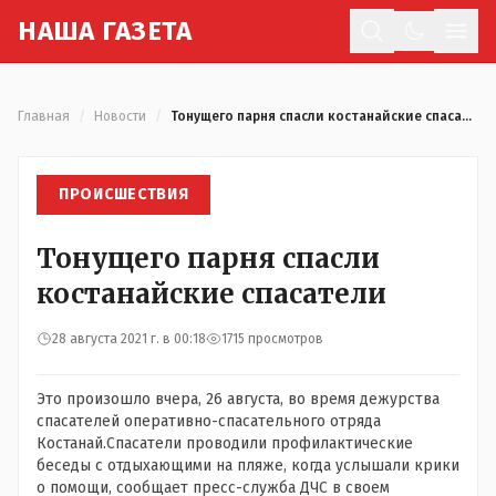
Н
АША
Г
АЗЕТА
Отк
Главная
/
Новости
/
Тонущего парня спасли костанайские спасатели
ПРОИСШЕСТВИЯ
Тонущего парня спасли
костанайские спасатели
28 августа 2021 г. в 00:18
1715 просмотров
Это произошло вчера, 26 августа, во время дежурства
спасателей оперативно-спасательного отряда
Костанай.Спасатели проводили профилактические
беседы с отдыхающими на пляже, когда услышали крики
о помощи, сообщает пресс-служба ДЧС в своем