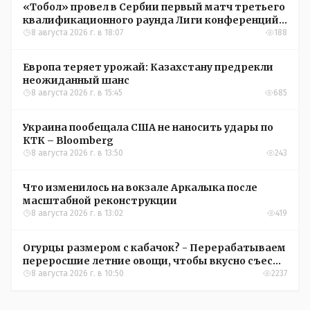
«Тобол» провел в Сербии первый матч третьего
квалификационного раунда Лиги конференций
УЕФА
8 августа 2026 г. в 18:07
188
Европа теряет урожай: Казахстану предрекли
неожиданный шанс
8 августа 2026 г. в 15:45
685
Украина пообещала США не наносить удары по
КТК – Bloomberg
8 августа 2026 г. в 13:50
243
Что изменилось на вокзале Аркалыка после
масштабной реконструкции
8 августа 2026 г. в 13:02
419
Огурцы размером с кабачок? - Перерабатываем
переросшие летние овощи, чтобы вкусно съесть
зимой
8 августа 2026 г. в 10:50
2237