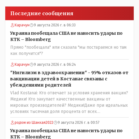
Последние сообщения
Карачун
9 августа 2026 г. в 06:33
Украина пообещала США не наносить удары по
КТК – Bloomberg
Прямо "пообещала" или сказала "мы постараемся но там
как получится"?
Карачун
9 августа 2026 г. в 06:24
"Нигилизм в здравоохранении" - 95% отказов от
вакцинации детей в Костанае связаны с
убеждениями родителей
Vlad Kostanai: Кто отвечает за условия хранения вакцин?
Медики! Кто закупает качественные вакцины от
мировых производителей? Медики!Даже при идеальных
условиях тысячная доля процента от всех
вакцинированных может иметь плохие последствия от
родом из Шанхая2022
9 августа 2026 г. в 00:57
прививки. Бумага нужна как защита от дол.....бов не
дружащих с школьными курсами предметов, в
Украина пообещала США не наносить удары по
частности биологии и математики. Vlad Kostanai: Поэтому
КТК – Bloomberg