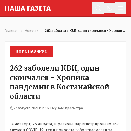
Н
АША
Г
АЗЕТА
Отк
Главная
/
Новости
/
262 заболели КВИ, один скончался - Хроника пандемии в Костанайской области
КОРОНАВИРУС
262 заболели КВИ, один
скончался - Хроника
пандемии в Костанайской
области
27 августа 2021 г. в 16:04
1442 просмотра
За четверг, 26 августа, в регионе зарегистрировано 262
случаев COVID-19, темп прироста заболеваемости за