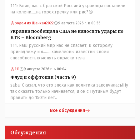
люди и отказываются и я в том числе своих не
111: Блин, нас с братской Россией украинцы поставили
прививал.Лично я вам и тем другим людям благодарен.
на колени.....на горох,гречку или рис?😊
Добровольные действия направленные на сокращение
частотности появления в популяции соответствующих
родом из Шанхая2022
9 августа 2026 г. в 00:56
комбинаций генов заслуживают благодарности. Мы и
Украина пообещала США не наносить удары по
без того основательно загубили нормальный
КТК – Bloomberg
естественный отбор.
111: наш русский мир нас не спасает, к которому
принадлежу и я.........хамелеоны известны своей
способностью менять окраску тела....
111
9 августа 2026 г. в 00:04
Флуд и оффтопик (часть 9)
saba: Сказал, что его эпоха как политика закончилась!Ну
так сказать только начинается, и он с Путиным будут
править до 150ти лет..
Все обсуждения
Обсуждения