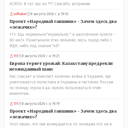
ACROS: И тут где он ??? Спасибо, исправим.
vofkakst
8 августа 2026 г. в 19:55
Проект «Народный гаишник» - Зачем здесь два
«лежачих»?
111: Едь нормально"нормально " в населённом пункте -
60 км/ч. Понатыкали этих лежачих, весь город либо с
ИДН, либо под знаком "40".
111
8 августа 2026 г. в 19:21
Европа теряет урожай: Казахстану предрекли
неожиданный шанс
Нас спасает и помогает конечно война в Украине, где
уничтожается логистика и Украины и частично России
по поводу зерна и да, нужно пользоваться этим
моментом..
111
8 августа 2026 г. в 19:19
Проект «Народный гаишник» - Зачем здесь два
«лежачих»?
Этот лихач, что там возмущается, от полиции что ли в