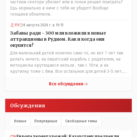
частном секторе убегает или в гонки решил поиграть?
Едь нормально и ниче с тебя не убудет! Вообще
гонщики обнаглели..
111
8 августа 2026 г. в 19:15
Забавы ради - 300 млн вложили в новые
аттракционы в Рудном. Как и когда они
окупятся?
Для маленький детей конечно само то, но вот 7 лет там
делать нечего, на пиратский корабль с родителем, на
мотоциклы крутящиеся нельзя , там с 10ти, и на
крутилку тоже с 8ми. Все остальное для детей 3-5 лет..
Ну да, в жару там сейчас не комфортно, тени нет от
слова вообще, но вечером думаю там нормально, с
Все обсуждения
бутылкой холодного пивка посидеть можно..
Обсуждения
Новые
Популярные
Свободные темы
Европа теряет урожай: Казахстану предрекли