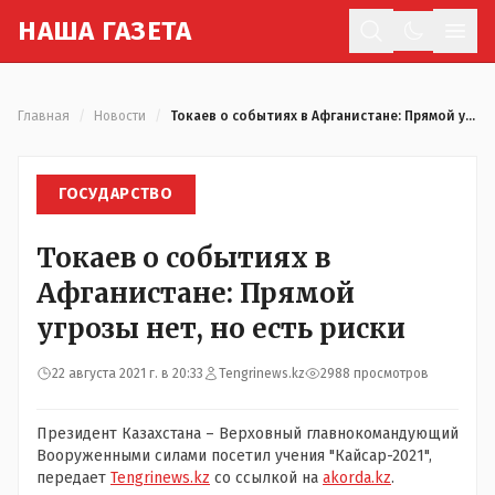
Н
АША
Г
АЗЕТА
Отк
Главная
/
Новости
/
Токаев о событиях в Афганистане: Прямой угрозы нет, но есть риски
ГОСУДАРСТВО
Токаев о событиях в
Афганистане: Прямой
угрозы нет, но есть риски
22 августа 2021 г. в 20:33
Tengrinews.kz
2988 просмотров
Президент Казахстана – Верховный главнокомандующий
Вооруженными силами посетил учения "Кайсар-2021",
передает
Tengrinews.kz
со ссылкой на
akorda.kz
.