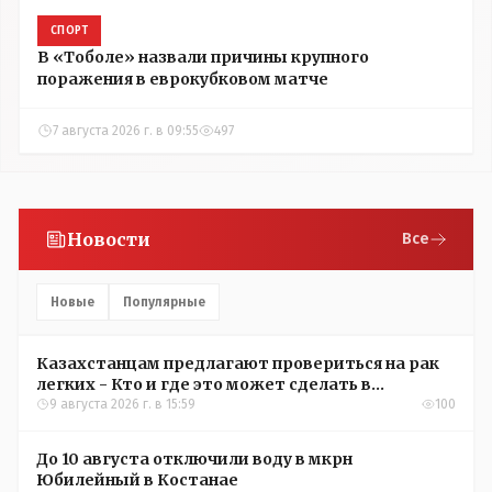
СПОРТ
В «Тоболе» назвали причины крупного
поражения в еврокубковом матче
7 августа 2026 г. в 09:55
497
Новости
Все
Новые
Популярные
Казахстанцам предлагают провериться на рак
легких - Кто и где это может сделать в
Костанайской области
9 августа 2026 г. в 15:59
100
До 10 августа отключили воду в мкрн
Юбилейный в Костанае