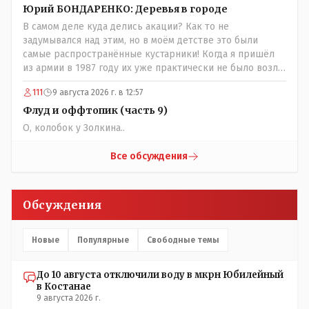
доблестный труд в годы ВОВ", там хоть какие то льготы
Юрий БОНДАРЕНКО: Деревья в городе
были! А тут? Может всё таки стоит оценивать по
В самом деле куда делись акации? Как то не
степени заинтересованности в высшем образовании, а
задумывался над этим, но в моём детстве это были
не по степени того , как тебе не повезло в жизни?
самые распространённые кустарники! Когда я пришёл
из армии в 1987 году их уже практически не было возле
родительского дома по улице Амангельды! А что
111
9 августа 2026 г. в 12:57
случилось то, с целым видом кустарника?
Флуд и оффтопик (часть 9)
О, колобок у Золкина..
Все обсуждения
Обсуждения
Новые
Популярные
Свободные темы
До 10 августа отключили воду в мкрн Юбилейный
в Костанае
9 августа 2026 г.