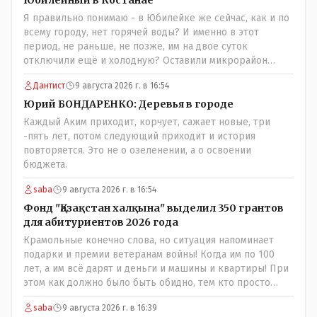
Я правильно понимаю - в Юбилейке же сейчас, как и по
всему городу, нет горячей воды? И именно в этот
период, не раньше, не позже, им на двое суток
отключили ещё и холодную? Оставили микрорайон
вообще без воды?
Дантист
9 августа 2026 г. в 16:54
Юрий БОНДАРЕНКО: Деревья в городе
Каждый Аким приходит, корчует, сажает новые, три
-пять лет, потом следующий приходит и история
повторяется. Это не о озеленении, а о освоении
бюджета.
saba
9 августа 2026 г. в 16:54
Фонд "Қазақстан халқына" выделил 350 грантов
для абитуриентов 2026 года
Крамольные конечно слова, но ситуация напоминает
подарки и премии ветеранам войны! Когда им по 100
лет, а им всё дарят и деньги и машины и квартиры! При
этом как должно было быть обидно, тем кто просто
выживал в эти годы отказывая себе во всём и работая
saba
9 августа 2026 г. в 16:39
для фронта! Не всем повезло и получить медаль" За