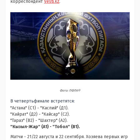
корреспондент
Vesti.kz
.
Фото: ПФЛК©
В четвертьфинале встретятся:
"Астана" (С1) - "Каспий" (Д1).
"Кайрат" (Д2) - "Кайсар" (С2).
"Тараз" (В2) - "Шахтер" (А2).
"Кызыл-Жар" (А1) - "Тобол" (В1).
Матчи - 21/22 августа и 22 сентября. Хозяева первых игр