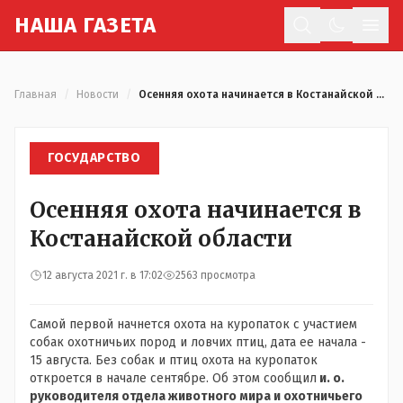
Н
АША
Г
АЗЕТА
Отк
Главная
/
Новости
/
Осенняя охота начинается в Костанайской области
ГОСУДАРСТВО
Осенняя охота начинается в
Костанайской области
12 августа 2021 г. в 17:02
2563 просмотра
Самой первой начнется охота на куропаток с участием
собак охотничьих пород и ловчих птиц, дата ее начала -
15 августа. Без собак и птиц охота на куропаток
откроется в начале сентябре. Об этом сообщил
и. о.
руководителя отдела животного мира и охотничьего