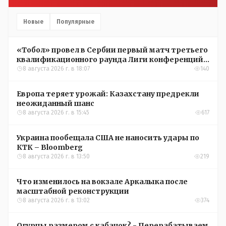
Новые
Популярные
«Тобол» провел в Сербии первый матч третьего
квалификационного раунда Лиги конференций
УЕФА
8 августа 2026 г. в 18:07
140
Европа теряет урожай: Казахстану предрекли
неожиданный шанс
8 августа 2026 г. в 15:45
617
Украина пообещала США не наносить удары по
КТК – Bloomberg
8 августа 2026 г. в 13:50
219
Что изменилось на вокзале Аркалыка после
масштабной реконструкции
8 августа 2026 г. в 13:02
374
Огурцы размером с кабачок? - Перерабатываем