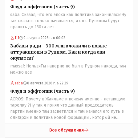
Флуд и оффтопик (часть 9)
saba: Сказал, что его эпоха как политика закончилась!Ну
так сказать только начинается, и он с Путиным будут
править до 150ти лет..
111
9 августа 2026 г. в 00:02
Забавы ради - 300 млн вложили в новые
аттракционы в Рудном. Как и когда они
окупятся?
maxsaf: НельзяТы наверно не был в Рудном никогда, там
можно все
saba
8 августа 2026 г. в 22:29
Флуд и оффтопик (часть 9)
ACROS: Почему в Жаильме и почему именно - летающую
тарелку ?Ну так я понял что данный председатель
партии именно там засветился и там начался его путь в
олигархи и политика новой формации . который не
стесняется указать президенту на необходимость
скорого ухода! А летающая тарелка, потому что ещё не
Все обсуждения
было в истории независимого Казахстана депутата