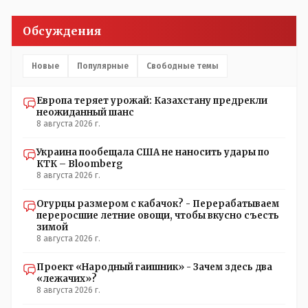
который что то указывал бы действующему президенту,
не иначе инопланетянин, ну а на чём инопланетяне
Обсуждения
передвигаются?
Новые
Популярные
Свободные темы
Европа теряет урожай: Казахстану предрекли
неожиданный шанс
8 августа 2026 г.
Украина пообещала США не наносить удары по
КТК – Bloomberg
8 августа 2026 г.
Огурцы размером с кабачок? - Перерабатываем
переросшие летние овощи, чтобы вкусно съесть
зимой
8 августа 2026 г.
Проект «Народный гаишник» - Зачем здесь два
«лежачих»?
8 августа 2026 г.