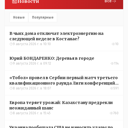
Новости
Все
Новые
Популярные
В чьих дома отключат электроэнергию на
следующей неделе в Костанае?
9 августа 2026 г. в 10:10
10
Юрий БОНДАРЕНКО: Деревья в городе
9 августа 2026 г. в 09:12
114
«Тобол» провел в Сербии первый матч третьего
квалификационного раунда Лиги конференций
УЕФА
8 августа 2026 г. в 18:07
591
Европа теряет урожай: Казахстану предрекли
неожиданный шанс
8 августа 2026 г. в 15:45
760
Украина пообещала США не наносить удары по