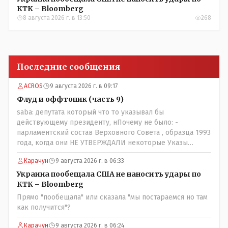
КТК – Bloomberg
8 августа 2026 г. в 13:50
268
Последние сообщения
ACROS
9 августа 2026 г. в 09:17
Флуд и оффтопик (часть 9)
saba: депутата который что то указывал бы
действующему президенту, нПочему не было: -
парламентский состав Верховного Совета , образца 1993
года, когда они НЕ УТВЕРЖДАЛИ некоторые Указы
Назарбаева, особенно в части выборов и перевыборов и
Карачун
9 августа 2026 г. в 06:33
некоторых вопросах внутренней политики, и тогда
Назарбай волевым Указом РАСПУСТИЛ этот бунтарский
Украина пообещала США не наносить удары по
состав. Имя - Серикболсын Абдильдин вам знакомо -
КТК – Bloomberg
юывший секретарь ЦК КП Казахстана , впоследствии -
Прямо "пообещала" или сказала "мы постараемся но там
депутат Верховного Совета и Мажлиса и Председатель
как получится"?
партии коммунстов- он в то время и после и причём
НЕОДНОКРАТНО, указывал и многократно на недостатки
Карачун
9 августа 2026 г. в 06:24