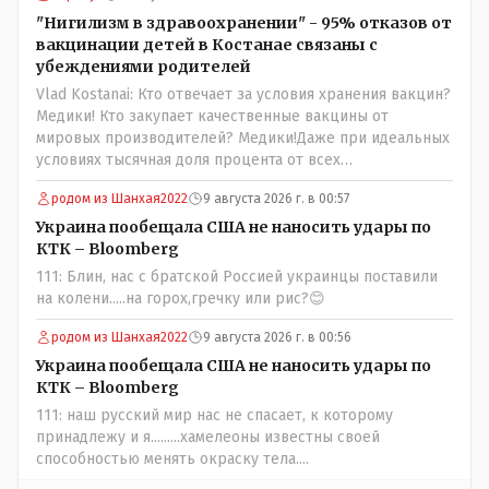
Назарбая и предлагал ему самому ДОБРОВОЛЬНО уйти с
"Нигилизм в здравоохранении" - 95% отказов от
поста Президента.
вакцинации детей в Костанае связаны с
убеждениями родителей
Vlad Kostanai: Кто отвечает за условия хранения вакцин?
Медики! Кто закупает качественные вакцины от
мировых производителей? Медики!Даже при идеальных
условиях тысячная доля процента от всех
вакцинированных может иметь плохие последствия от
родом из Шанхая2022
9 августа 2026 г. в 00:57
прививки. Бумага нужна как защита от дол.....бов не
дружащих с школьными курсами предметов, в
Украина пообещала США не наносить удары по
частности биологии и математики. Vlad Kostanai: Поэтому
КТК – Bloomberg
люди и отказываются и я в том числе своих не
111: Блин, нас с братской Россией украинцы поставили
прививал.Лично я вам и тем другим людям благодарен.
на колени.....на горох,гречку или рис?😊
Добровольные действия направленные на сокращение
частотности появления в популяции соответствующих
родом из Шанхая2022
9 августа 2026 г. в 00:56
комбинаций генов заслуживают благодарности. Мы и
Украина пообещала США не наносить удары по
без того основательно загубили нормальный
КТК – Bloomberg
естественный отбор.
111: наш русский мир нас не спасает, к которому
принадлежу и я.........хамелеоны известны своей
способностью менять окраску тела....