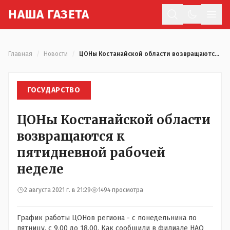
Н
АША
Г
АЗЕТА
Отк
Главная
/
Новости
/
ЦОНы Костанайской области возвращаются к пятидневной рабочей неделе
ГОСУДАРСТВО
ЦОНы Костанайской области
возвращаются к
пятидневной рабочей
неделе
2 августа 2021 г. в 21:29
1494 просмотра
График работы ЦОНов региона - с понедельника по
пятницу, с 9.00 до 18.00. Как сообщили в филиале НАО