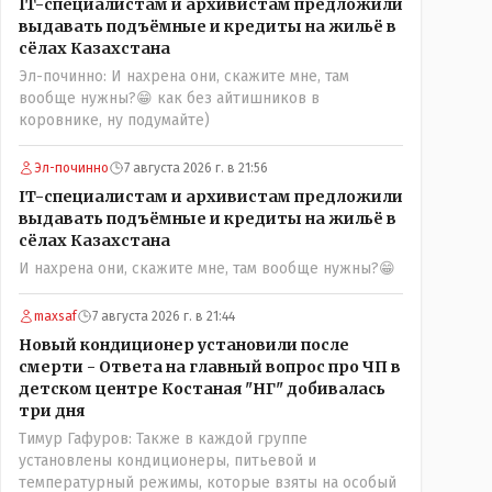
IT-специалистам и архивистам предложили
можно решать и устранять эти сбои и удалённо -
выдавать подъёмные и кредиты на жильё в
лёжа на диване, в городе. Но, этих современных и
сёлах Казахстана
оцифрованных МТФ критично мало для массового
Эл-починно: И нахрена они, скажите мне, там
переезда лохматых и обкуренных молодых ребят
вообще нужны?😁 как без айтишников в
из города в село, да и те МТФ я по опыту
коровнике, ну подумайте)
подозреваю, скоро перейдут на обслуживание с
помошью кувалды, китайского скотча, алюминевой
проволоки и русского мата. Вот где работать в селе
Эл-починно
7 августа 2026 г. в 21:56
именно АРХИВАРИУСАМ - понятие не имею-
IT-специалистам и архивистам предложили
допустим все мои архивы по работе и по семейной
выдавать подъёмные и кредиты на жильё в
жизни - помещаются в одну дешёвую китайскую
сёлах Казахстана
флешку купленную на оптушке на Складской за 1
И нахрена они, скажите мне, там вообще нужны?😁
000 тенге. Впрочем, не надо гадать: - это замутили
УМНЫЕ люди наверху , близко расположенные к
maxsaf
7 августа 2026 г. в 21:44
гос.бюджету- наверняка они знают что делают.
Новый кондиционер установили после
смерти - Ответа на главный вопрос про ЧП в
детском центре Костаная "НГ" добивалась
три дня
Тимур Гафуров: Также в каждой группе
установлены кондиционеры, питьевой и
температурный режимы, которые взяты на особый