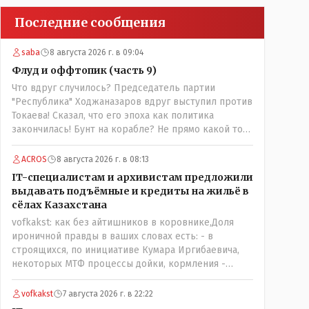
Последние сообщения
saba
8 августа 2026 г. в 09:04
Флуд и оффтопик (часть 9)
Что вдруг случилось? Председатель партии
"Республика" Ходжаназаров вдруг выступил против
Токаева! Сказал, что его эпоха как политика
закончилась! Бунт на корабле? Не прямо какой то
правдолюб вдруг выступил! Может он
инопланетянин? Появился неизвестно откуда,
ACROS
8 августа 2026 г. в 08:13
отжал у бывшего всесильного Розинова целый
IT-специалистам и архивистам предложили
холдинг и теперь против президента выступает!
выдавать подъёмные и кредиты на жильё в
Вот ни капельки ему не поверю, что он действует в
сёлах Казахстана
интересах страны, про народ уже и не говорю!
vofkakst: как без айтишников в коровнике,Доля
Опять какие то закулисные игры?
ироничной правды в ваших словах есть: - в
строящихся, по инициативе Кумара Иргибаевича,
некоторых МТФ процессы дойки, кормления -
оцифрованы и иногда эти программы дают сбой - и
тогда они нужны, хотя я насколько в курсе своей
vofkakst
7 августа 2026 г. в 22:22
комьютерной безграмотности - все эти вопросы