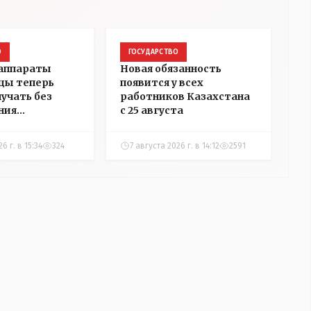
О
ГОСУДАРСТВО
 аппараты
Новая обязанность
цы теперь
появится у всех
лучать без
работников Казахстана
ния
с 25 августа
ости
6 г. в 15:34
324
7 августа 2026 г. в 14:12
2591