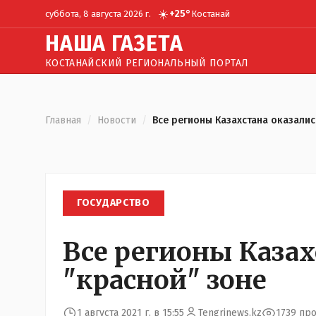
☀️
+
25
°
суббота, 8 августа 2026 г.
Костанай
Н
АША
Г
АЗЕТА
КОСТАНАЙСКИЙ РЕГИОНАЛЬНЫЙ ПОРТАЛ
Главная
/
Новости
/
Все регионы Казахстана оказалис
ГОСУДАРСТВО
Все регионы Казах
"красной" зоне
1 августа 2021 г. в 15:55
Tengrinews.kz
1739 пр