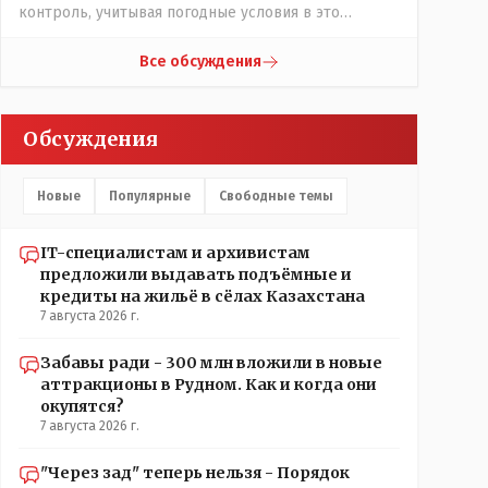
контроль, учитывая погодные условия в это
лето.Мы решили. что это - противоречие. Вы
считаете иначе?Ну тут противоречия нет. Этот
Все обсуждения
комментарий прозвучал на следующий день после
трагедии, то есть 29 июля, когда спешно
установили и воду, и новые кондиционеры, и
Обсуждения
впервые поставили температурный режим на
контроль. То есть первая часть - информация до
трагедии, вторая часть - информация после
Новые
Популярные
Свободные темы
трагедии, когда все уже было исправлено.
IT-специалистам и архивистам
предложили выдавать подъёмные и
кредиты на жильё в сёлах Казахстана
7 августа 2026 г.
Забавы ради - 300 млн вложили в новые
аттракционы в Рудном. Как и когда они
окупятся?
7 августа 2026 г.
"Через зад" теперь нельзя - Порядок