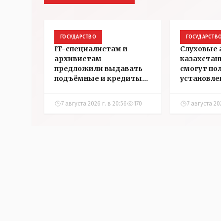
ГОСУДАРСТВО
ГОСУДАРСТВ
IT-специалистам и
Слуховые
архивистам
казахстан
предложили выдавать
смогут по
подъёмные и кредиты
установле
на жильё в сёлах
инвалидн
Казахстана
7 августа 2026 г. в 20:56
170
7 августа 202