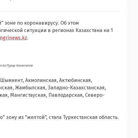
" зоне по коронавирусу. Об этом
ической ситуации в регионах Казахстана на 1
ngrinews.kz
.
ws.kz/Турар Казангапов
ы, Шымкент, Акмолинская, Актюбинская,
нская, Жамбылская, Западно-Казахстанская,
ая, Мангистауская, Павлодарская, Северо-
 зону из "желтой", стала Туркестанская область.