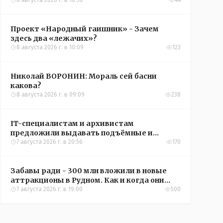
овощи, чтобы вкусно съесть зимой
8 августа 2026 г. в 10:50
44
Проект «Народный гаишник» - Зачем
здесь два «лежачих»?
8 августа 2026 г. в 10:09
123
Николай ВОРОНИН: Мораль сей басни
какова?
8 августа 2026 г. в 09:09
238
IT-специалистам и архивистам
предложили выдавать подъёмные и
кредиты на жильё в сёлах Казахстана
7 августа 2026 г. в 20:56
170
Забавы ради - 300 млн вложили в новые
аттракционы в Рудном. Как и когда они
окупятся?
7 августа 2026 г. в 19:00
500