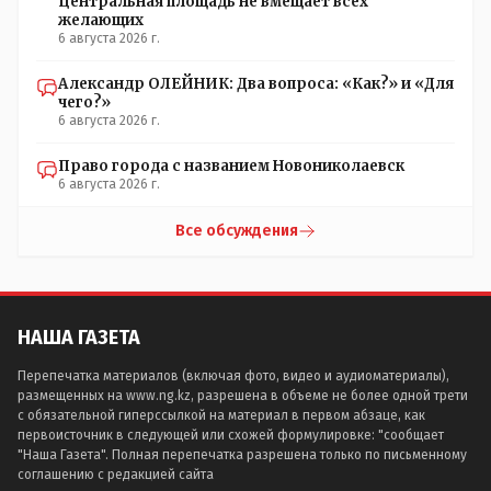
Центральная площадь не вмещает всех
желающих
6 августа 2026 г.
Александр ОЛЕЙНИК: Два вопроса: «Как?» и «Для
чего?»
6 августа 2026 г.
Право города с названием Новониколаевск
6 августа 2026 г.
Все обсуждения
НАША ГАЗЕТА
Перепечатка материалов (включая фото, видео и аудиоматериалы),
размещенных на www.ng.kz, разрешена в объеме не более одной трети
с обязательной гиперссылкой на материал в первом абзаце, как
первоисточник в следующей или схожей формулировке: "сообщает
"Наша Газета". Полная перепечатка разрешена только по письменному
соглашению с редакцией сайта