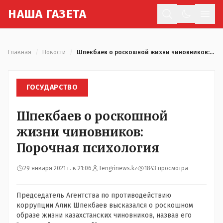
Н
АША
Г
АЗЕТА
Отк
Главная
/
Новости
/
Шпекбаев о роскошной жизни чиновников: Порочная психология
ГОСУДАРСТВО
Шпекбаев о роскошной
жизни чиновников:
Порочная психология
29 января 2021 г. в 21:06
Tengrinews.kz
1843 просмотра
Председатель Агентства по противодействию
коррупции Алик Шпекбаев высказался о роскошном
образе жизни казахстанских чиновников, назвав его