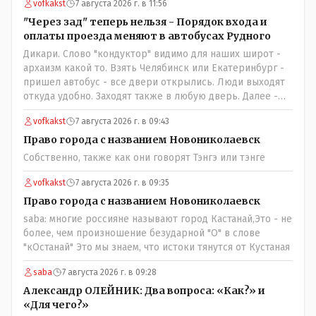
vofkakst
7 августа 2026 г. в 11:56
"Через зад" теперь нельзя - Порядок входа и
оплаты проезда меняют в автобусах Рудного
Дикари. Слово "кондуктор" видимо для наших широт -
архаизм какой то. Взять Челябинск или Екатеринбург -
пришел автобус - все двери открылись. Люди выходят
откуда удобно. Заходят также в любую дверь. Далее -
либо платишь сам (у каждой двери есть валидатор),
vofkakst
7 августа 2026 г. в 09:43
либо кондуктор подойдет с терминалом. Водитель
разгружен от вопросов оплаты, полностью
Право города с названием Новониколаевск
сконцентрировавшись на управлении автобусом.
Собственно, также как они говорят Тэнгэ или тэнге
Кондуктор - помимо удобства - несомненно рабочие
места. Сколько людей можно трудоустроить? Но зачем,
vofkakst
7 августа 2026 г. в 09:35
когда водитель должен и на дорогу смотреть, и оплату
Право города с названием Новониколаевск
контролировать , и (в редких случаях оплаты наличкой)
saba: многие россияне называют город Кастанай,Это - не
сдачу выдавать. У нас прогресс почему-то идет с
более, чем произношение безударной "О" в слове
регрессом рука об руку. Любую хорошую задумку
"кОстанай" Это мы знаем, что истоки тянутся от Кустаная
умудряемся похерить(
saba
7 августа 2026 г. в 09:28
Александр ОЛЕЙНИК: Два вопроса: «Как?» и
«Для чего?»