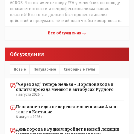
ACROS: Что вы имеете ввиду ??А у меня бзик по поводу
некомпетентности и непрофессионализма наших
властей! Кто то же должен был провести анализ
действий и продумать чёткий план чтобы комар носа не
подточил! Но тут явно спешили, а в аналитическом
центре либо кто то из родственников сидит, либо
Все обсуждения
ведущий специалист на Мальдивы уехал, либо всё
вместе! Пока прокатывает по вышеизложенным Вами
причинам, просто обстоятельства немного меняются по
Обсуждения
сравнению с Назарбаевскими временами, власти
решили пощупать кошелёк населения, а это уже
неизвестная в уравнении взаимоотношений власти и
Новые
Популярные
Свободные темы
народа! Тут бы как раз специалист-аналитик и
пригодился бы!
"Через зад" теперь нельзя - Порядок входа и
оплаты проезда меняют в автобусах Рудного
7 августа 2026 г.
Пенсионер едва не перевел мошенникам 4 млн
тенге в Костанае
6 августа 2026 г.
День города в Рудном пройдет в новой локации.