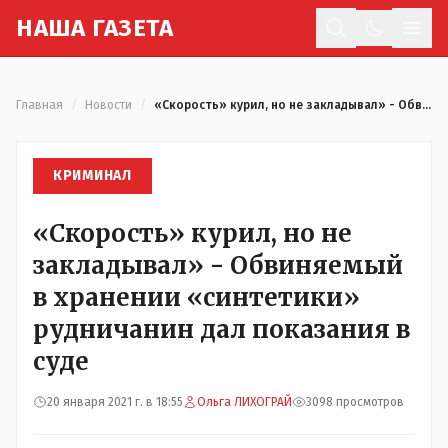
Н
АША
Г
АЗЕТА
Отк
Главная
/
Новости
/
«Скорость» курил, но не закладывал» - Обвиняемый в хранении «синтетики» рудничанин дал показания в суде
КРИМИНАЛ
«Скорость» курил, но не
закладывал» - Обвиняемый
в хранении «синтетики»
рудничанин дал показания в
суде
20 января 2021 г. в 18:55
Ольга ЛИХОГРАЙ
3098 просмотров