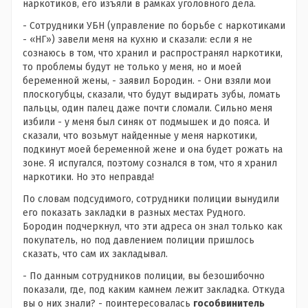
наркотиков, его изъяли в рамках уголовного дела.
- Сотрудники УБН (управление по борьбе с наркотиками
- «НГ») завели меня на кухню и сказали: если я не
сознаюсь в том, что хранил и распространял наркотики,
то проблемы будут не только у меня, но и моей
беременной жены, - заявил Бородин. - Они взяли мои
плоскогубцы, сказали, что будут выдирать зубы, ломать
пальцы, один палец даже почти сломали. Сильно меня
избили - у меня был синяк от подмышек и до пояса. И
сказали, что возьмут найденные у меня наркотики,
подкинут моей беременной жене и она будет рожать на
зоне. Я испугался, поэтому сознался в том, что я хранил
наркотики. Но это неправда!
По словам подсудимого, сотрудники полиции вынудили
его показать закладки в разных местах Рудного.
Бородин подчеркнул, что эти адреса он знал только как
покупатель, но под давлением полиции пришлось
сказать, что сам их закладывал.
- По данным сотрудников полиции, вы безошибочно
показали, где, под каким камнем лежит закладка. Откуда
вы о них знали? - поинтересовалась
гособвинитель