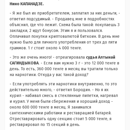
Нино КАПАНАДЗЕ.
- Я же был их приобретателем, заплатил за них деньги, -
ответил подсудимый. - Продавец мне в подробностях
объяснил, где что лежит. Схема была такой: покупаешь 3
закладки, 2 идут бонусом. Этим я и пользовался.
Оплачивал покупки криптовалютой биткоин. В день мне
нужно было для личного употребления от трех до пяти
граммов. 1 г стоит около 4 000 тенге.
- Это же очень много! - отреагировала
судья Алтынай
САГИНДЫКОВА
. - Если вам нужно 3 г - это 12 000 тенге в
день. То есть, 360 000 тенге в месяц вы тратили только
на наркотики. Откуда у вас такой доход?
- Если употреблять эти наркотики внутривенно, то это
действительно много, - ответил Бородин. - Но я их
курил - набивал смесь в стеклянные пипетки, нагревал
и курил. У меня были сбережения и хороший доход -
около 600 000 тенге в месяц. Я занимался
сантехническими работами и реставрацией батарей.
Отреставрировать одну секцию стоит 5 000 тенге, я
реставрировал по 15 секций в день.