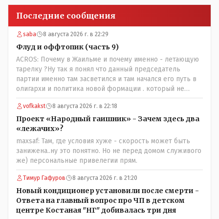
Последние сообщения
saba
8 августа 2026 г. в 22:29
Флуд и оффтопик (часть 9)
ACROS: Почему в Жаильме и почему именно - летающую
тарелку ?Ну так я понял что данный председатель
партии именно там засветился и там начался его путь в
олигархи и политика новой формации . который не
стесняется указать президенту на необходимость
vofkakst
8 августа 2026 г. в 22:18
скорого ухода! А летающая тарелка, потому что ещё не
было в истории независимого Казахстана депутата
Проект «Народный гаишник» - Зачем здесь два
который что то указывал бы действующему президенту,
«лежачих»?
не иначе инопланетянин, ну а на чём инопланетяне
maxsaf: Там, где условия хуже - скорость может быть
передвигаются?
занижена..ну это понятно. Но не перед домом служивого
же) персональные привелегии прям.
Тимур Гафуров
8 августа 2026 г. в 21:20
Новый кондиционер установили после смерти -
Ответа на главный вопрос про ЧП в детском
центре Костаная "НГ" добивалась три дня