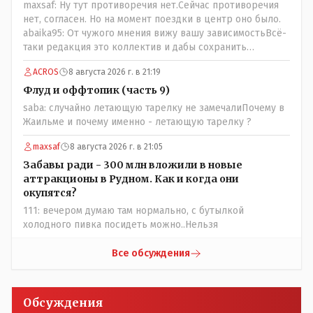
maxsaf: Ну тут противоречия нет.Сейчас противоречия
нет, согласен. Но на момент поездки в центр оно было.
abaika95: От чужого мнения вижу вашу зависимостьВсё-
таки редакция это коллектив и дабы сохранить
профессиональное лицо можно было бы и указать
ACROS
8 августа 2026 г. в 21:19
Общественному объединению на не корректность
высказываний о вас в том тоне в котором была та
Флуд и оффтопик (часть 9)
публикация.В комментарии от ОО было и мнение, и
saba: случайно летающую тарелку не замечалиПочему в
факт. На мнение я ответил там же. В том же тоне
Жаильме и почему именно - летающую тарелку ?
отвечать не намерен, но акценты расставил. А вот факт
нужно было проверить. Что мы и сделали. И если это вы
maxsaf
8 августа 2026 г. в 21:05
называете зависимостью, то у меня другое
Забавы ради - 300 млн вложили в новые
представление об этом термине.
аттракционы в Рудном. Как и когда они
окупятся?
111: вечером думаю там нормально, с бутылкой
холодного пивка посидеть можно..Нельзя
Все обсуждения
Обсуждения