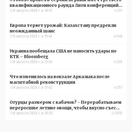
квалификационного раунда Лиги конференций
УЕФА
8 августа 2026 г. в 18:07
127
Европа теряет урожай: Казахстану предрекли
неожиданный шанс
8 августа 2026 г. в 15:45
548
Украина пообещала США не наносить удары по
КТК – Bloomberg
8 августа 2026 г. в 13:50
205
Что изменилось на вокзале Аркалыка после
масштабной реконструкции
8 августа 2026 г. в 13:02
357
Огурцы размером с кабачок? - Перерабатываем
переросшие летние овощи, чтобы вкусно съесть
зимой
8 августа 2026 г. в 10:50
2010