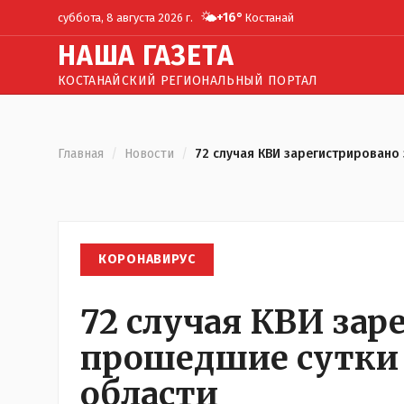
🌤️
+
16
°
суббота, 8 августа 2026 г.
Костанай
Н
АША
Г
АЗЕТА
КОСТАНАЙСКИЙ РЕГИОНАЛЬНЫЙ ПОРТАЛ
Главная
/
Новости
/
72 случая КВИ зарегистрировано
КОРОНАВИРУС
72 случая КВИ зар
прошедшие сутки 
области