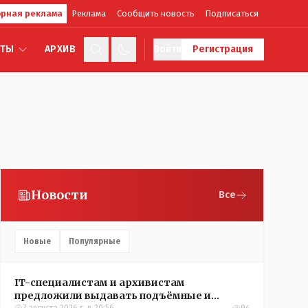
рная реклама
Реклама
Сообщить новость
Подписаться
КТЫ
АРХИВ
Войти
Регистрация
Новости
Все
Новые
Популярные
IT-специалистам и архивистам
предложили выдавать подъёмные и