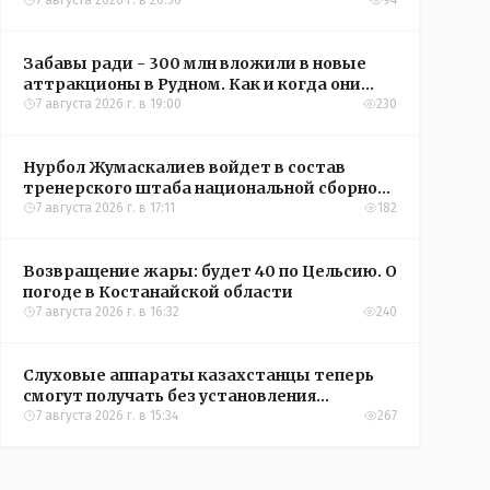
кредиты на жильё в сёлах Казахстана
7 августа 2026 г. в 20:56
94
Забавы ради - 300 млн вложили в новые
аттракционы в Рудном. Как и когда они
окупятся?
7 августа 2026 г. в 19:00
230
Нурбол Жумаскалиев войдет в состав
тренерского штаба национальной сборной
Казахстана по футболу
7 августа 2026 г. в 17:11
182
Возвращение жары: будет 40 по Цельсию. О
погоде в Костанайской области
7 августа 2026 г. в 16:32
240
Слуховые аппараты казахстанцы теперь
смогут получать без установления
инвалидности
7 августа 2026 г. в 15:34
267