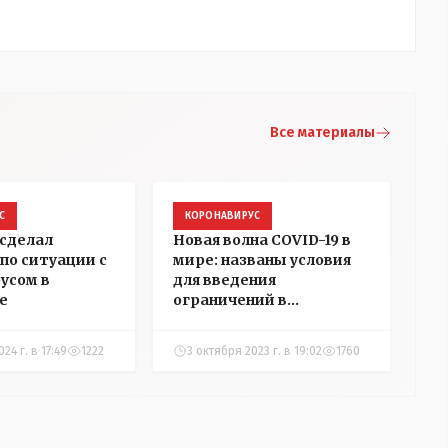
Все материалы
С
КОРОНАВИРУС
сделал
Новая волна COVID-19 в
по ситуации с
мире: названы условия
усом в
для введения
е
ограничений в
Казахстане
24 г. в 17:49
1222
3 октября 2023 г. в 19:02
1760