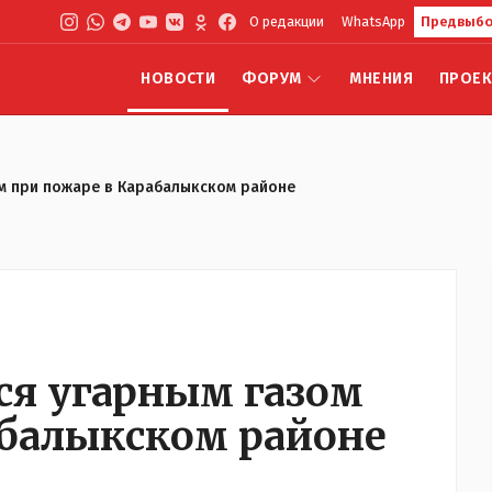
О редакции
WhatsApp
Предвыбо
НОВОСТИ
ФОРУМ
МНЕНИЯ
ПРОЕ
м при пожаре в Карабалыкском районе
я угарным газом
абалыкском районе