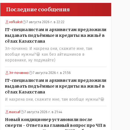
Последние сообщения
vofkakst
7 августа 2026 г. в 22:22
IT-специалистам и архивистам предложили
выдавать подъёмные и кредиты на жильё в
сёлах Казахстана
Эл-починно: И нахрена они, скажите мне, там
вообще нужны?😁 как без айтишников в
коровнике, ну подумайте)
Эл-починно
7 августа 2026 г. в 21:56
IT-специалистам и архивистам предложили
выдавать подъёмные и кредиты на жильё в
сёлах Казахстана
И нахрена они, скажите мне, там вообще нужны?😁
maxsaf
7 августа 2026 г. в 21:44
Новый кондиционер установили после
смерти - Ответа на главный вопрос про ЧП в