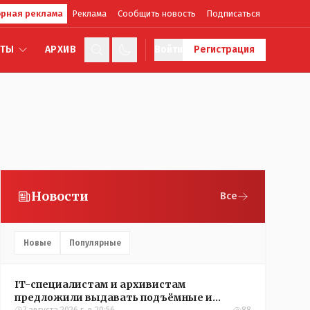
рная реклама
Реклама
Сообщить новость
Подписаться
КТЫ
АРХИВ
Войти
Регистрация
Новости
Все
Новые
Популярные
IT-специалистам и архивистам
предложили выдавать подъёмные и