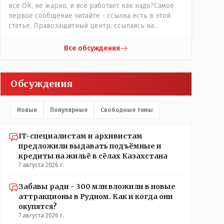
все ОК, не жарко, и всё работает как надо?Самое
первое сообщение читайте - ссылка есть в этой
статье. Правозащитный центр, ссылаясь на
обсуждение сотрудников интерната в рабочем
чате, которые прислали ему в виде
Все обсуждения
аудиосообщений, пишет, что воспитатели долго
добивались установки кондиционеров в
помещениях, где есть дети, однако к настоящему
Обсуждения
времени их установили только в помещениях,
предназначенных для административно-
управленческого персонала. И Также в каждой
Новые
Популярные
Свободные темы
группе установлены кондиционеры, питьевой и
температурный режимы, которые взяты на особый
контроль, учитывая погодные условия в это лето.
IT-специалистам и архивистам
Мы решили. что это - противоречие. Вы считаете
предложили выдавать подъёмные и
иначе?
кредиты на жильё в сёлах Казахстана
7 августа 2026 г.
Забавы ради - 300 млн вложили в новые
аттракционы в Рудном. Как и когда они
окупятся?
7 августа 2026 г.