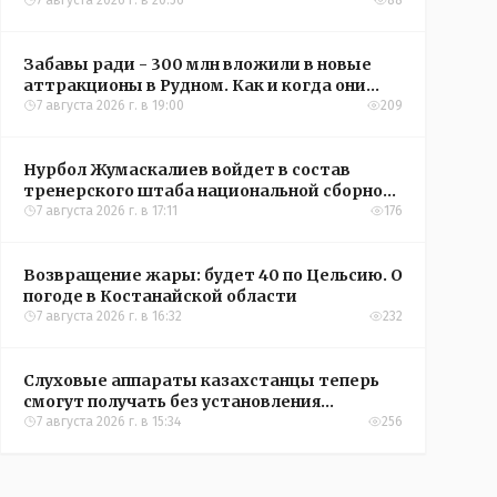
кредиты на жильё в сёлах Казахстана
7 августа 2026 г. в 20:56
88
Забавы ради - 300 млн вложили в новые
аттракционы в Рудном. Как и когда они
окупятся?
7 августа 2026 г. в 19:00
209
Нурбол Жумаскалиев войдет в состав
тренерского штаба национальной сборной
Казахстана по футболу
7 августа 2026 г. в 17:11
176
Возвращение жары: будет 40 по Цельсию. О
погоде в Костанайской области
7 августа 2026 г. в 16:32
232
Слуховые аппараты казахстанцы теперь
смогут получать без установления
инвалидности
7 августа 2026 г. в 15:34
256