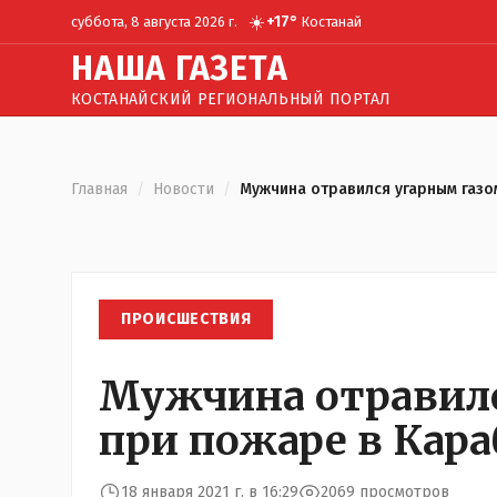
☀️
+
17
°
суббота, 8 августа 2026 г.
Костанай
Н
АША
Г
АЗЕТА
КОСТАНАЙСКИЙ РЕГИОНАЛЬНЫЙ ПОРТАЛ
Главная
/
Новости
/
Мужчина отравился угарным газо
ПРОИСШЕСТВИЯ
Мужчина отравилс
при пожаре в Кар
18 января 2021 г. в 16:29
2069 просмотров