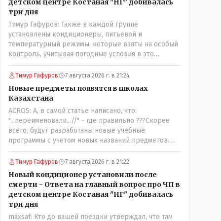
детском центре Костаная "НГ" добивалась
три дня
Тимур Гафуров: Также в каждой группе
установлены кондиционеры, питьевой и
температурный режимы, которые взяты на особый
контроль, учитывая погодные условия в это
лето.Мы решили. что это - противоречие. Вы
считаете иначе?Ну тут противоречия нет. Этот
Тимур Гафуров
7 августа 2026 г. в 21:24
комментарий прозвучал на следующий день после
Новые предметы появятся в школах
трагедии, то есть 29 июля, когда спешно
Казахстана
установили и воду, и новые кондиционеры, и
ACROS: А, в самой статье написано, что:
впервые поставили температурный режим на
"...переименовали...//" - где правильно ???Скорее
контроль. То есть первая часть - информация до
всего, будут разработаны новые учебные
трагедии, вторая часть - информация после
программы с учетом новых названий предметов.
трагедии, когда все уже было исправлено.
Так что предметы - новые. Хоть и
переименованные)
Тимур Гафуров
7 августа 2026 г. в 21:22
Новый кондиционер установили после
смерти - Ответа на главный вопрос про ЧП в
детском центре Костаная "НГ" добивалась
три дня
maxsaf: Кто до вашей поездки утверждал, что там