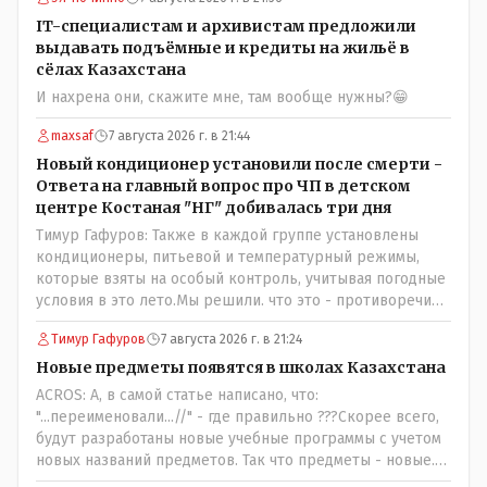
IT-специалистам и архивистам предложили
выдавать подъёмные и кредиты на жильё в
сёлах Казахстана
И нахрена они, скажите мне, там вообще нужны?😁
maxsaf
7 августа 2026 г. в 21:44
Новый кондиционер установили после смерти -
Ответа на главный вопрос про ЧП в детском
центре Костаная "НГ" добивалась три дня
Тимур Гафуров: Также в каждой группе установлены
кондиционеры, питьевой и температурный режимы,
которые взяты на особый контроль, учитывая погодные
условия в это лето.Мы решили. что это - противоречие.
Вы считаете иначе?Ну тут противоречия нет. Этот
Тимур Гафуров
7 августа 2026 г. в 21:24
комментарий прозвучал на следующий день после
трагедии, то есть 29 июля, когда спешно установили и
Новые предметы появятся в школах Казахстана
воду, и новые кондиционеры, и впервые поставили
ACROS: А, в самой статье написано, что:
температурный режим на контроль. То есть первая
"...переименовали...//" - где правильно ???Скорее всего,
часть - информация до трагедии, вторая часть -
будут разработаны новые учебные программы с учетом
информация после трагедии, когда все уже было
новых названий предметов. Так что предметы - новые.
исправлено.
Хоть и переименованные)