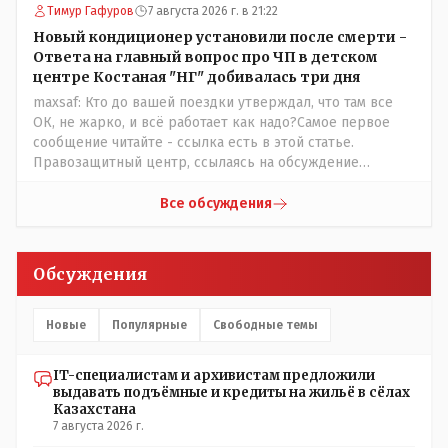
Тимур Гафуров
7 августа 2026 г. в 21:22
Новый кондиционер установили после смерти -
Ответа на главный вопрос про ЧП в детском
центре Костаная "НГ" добивалась три дня
maxsaf: Кто до вашей поездки утверждал, что там все
ОК, не жарко, и всё работает как надо?Самое первое
сообщение читайте - ссылка есть в этой статье.
Правозащитный центр, ссылаясь на обсуждение
сотрудников интерната в рабочем чате, которые
прислали ему в виде аудиосообщений, пишет, что
Все обсуждения
воспитатели долго добивались установки
кондиционеров в помещениях, где есть дети, однако к
настоящему времени их установили только в
Обсуждения
помещениях, предназначенных для административно-
управленческого персонала. И Также в каждой группе
установлены кондиционеры, питьевой и температурный
Новые
Популярные
Свободные темы
режимы, которые взяты на особый контроль, учитывая
погодные условия в это лето. Мы решили. что это -
IT-специалистам и архивистам предложили
противоречие. Вы считаете иначе?
выдавать подъёмные и кредиты на жильё в сёлах
Казахстана
7 августа 2026 г.