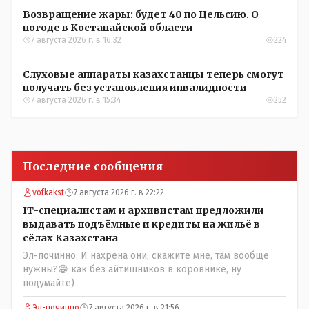
Возвращение жары: будет 40 по Цельсию. О
погоде в Костанайской области
7 августа 2026 г. в 16:32
224
Слуховые аппараты казахстанцы теперь смогут
получать без установления инвалидности
7 августа 2026 г. в 15:34
252
Последние сообщения
vofkakst
7 августа 2026 г. в 22:22
IT-специалистам и архивистам предложили
выдавать подъёмные и кредиты на жильё в
сёлах Казахстана
Эл-починно: И нахрена они, скажите мне, там вообще
нужны?😁 как без айтишников в коровнике, ну
подумайте)
Эл-починно
7 августа 2026 г. в 21:56