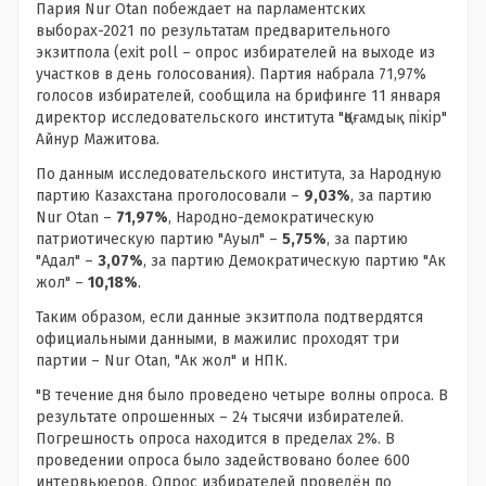
Пария Nur Otan побеждает на парламентских
выборах-2021 по результатам предварительного
экзитпола (exit poll – опрос избирателей на выходе из
участков в день голосования). Партия набрала 71,97%
голосов избирателей, сообщила на брифинге 11 января
директор исследовательского института "Қоғамдық пікір"
Айнур Мажитова.
По данным исследовательского института, за Народную
партию Казахстана проголосовали –
9,03%
, за партию
Nur Otan –
71,97%
, Народно-демократическую
патриотическую партию "Ауыл" –
5,75%
, за партию
"Адал" –
3,07%
, за партию Демократическую партию "Ак
жол" –
10,18%
.
Таким образом, если данные экзитпола подтвердятся
официальными данными, в мажилис проходят три
партии – Nur Otan, "Ак жол" и НПК.
"В течение дня было проведено четыре волны опроса. В
результате опрошенных – 24 тысячи избирателей.
Погрешность опроса находится в пределах 2%. В
проведении опроса было задействовано более 600
интервьюеров. Опрос избирателей проведён по