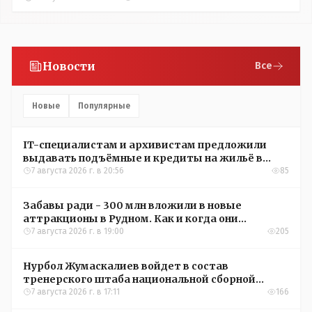
Новости
Все
Новые
Популярные
IT-специалистам и архивистам предложили
выдавать подъёмные и кредиты на жильё в
сёлах Казахстана
7 августа 2026 г. в 20:56
85
Забавы ради - 300 млн вложили в новые
аттракционы в Рудном. Как и когда они
окупятся?
7 августа 2026 г. в 19:00
205
Нурбол Жумаскалиев войдет в состав
тренерского штаба национальной сборной
Казахстана по футболу
7 августа 2026 г. в 17:11
166