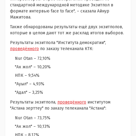
стандартной международной методике Экзитпол в
формате интервью face to face", – сказала Айнур
Мажитова.
Также обнародованы результаты ещё двух экзитполов,
которые в целом дают тот же расклад итогов выборов.
Результаты экзитпола "Института демократии",
проведённого
по заказу телеканала КТК:
Nur Otan – 72,10%
"Ак жол" – 10,20%
НПК – 9,54%
"Ауыл" – 4,93%
"Адал" – 3,25%
Результаты экзитпола,
проведённого
институтом
"Астана зерттеу" по заказу телеканала "Астана":
Nur Otan – 73,75%
"Ак жол" – 10,13%
НПК – 8,17%