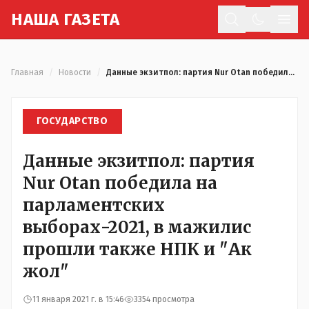
Н
АША
Г
АЗЕТА
Отк
Главная
/
Новости
/
Данные экзитпол: партия Nur Otan победила на парламентских выборах-2021, в мажилис прошли также НПК и "Ак жол"
ГОСУДАРСТВО
Данные экзитпол: партия
Nur Otan победила на
парламентских
выборах-2021, в мажилис
прошли также НПК и "Ак
жол"
11 января 2021 г. в 15:46
3354 просмотра