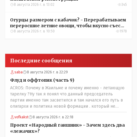
8 августа 2026 г. в 13:02
345
Огурцы размером с кабачок? - Перерабатываем
переросшие летние овощи, чтобы вкусно съесть
зимой
8 августа 2026 г. в 10:50
1978
Последние сообщения
saba
8 августа 2026 г. в 22:29
Флуд и оффтопик (часть 9)
ACROS: Почему в Жаильме и почему именно - летающую
тарелку ?Ну так я понял что данный председатель
партии именно там засветился и там начался его путь в
олигархи и политика новой формации . который не
стесняется указать президенту на необходимость
vofkakst
8 августа 2026 г. в 22:18
скорого ухода! А летающая тарелка, потому что ещё не
было в истории независимого Казахстана депутата
Проект «Народный гаишник» - Зачем здесь два
который что то указывал бы действующему президенту,
«лежачих»?
не иначе инопланетянин, ну а на чём инопланетяне