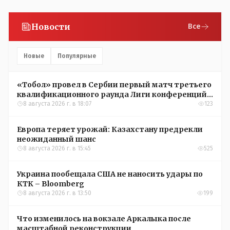
Новости
Все
Новые
Популярные
«Тобол» провел в Сербии первый матч третьего
квалификационного раунда Лиги конференций
УЕФА
8 августа 2026 г. в 18:07
123
Европа теряет урожай: Казахстану предрекли
неожиданный шанс
8 августа 2026 г. в 15:45
525
Украина пообещала США не наносить удары по
КТК – Bloomberg
8 августа 2026 г. в 13:50
199
Что изменилось на вокзале Аркалыка после
масштабной реконструкции