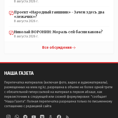
8 августа 2026 г.
Проект «Народный гаишник» - Зачем здесь два
«лежачих»?
8 августа 2026 г.
Николай ВОРОНИН: Мораль сей басни какова?
8 августа 2026 г.
Все обсуждения
НАША ГАЗЕТА
Перепечатка материалов (включая фото, видео и аудиоматериалы),
размещенных на www.ng.kz, разрешена в объеме не более одной трети
с обязательной гиперссылкой на материал в первом абзаце, как
первоисточник в следующей или схожей формулировке: "сообщает
"Наша Газета". Полная перепечатка разрешена только по письменному
соглашению с редакцией сайта