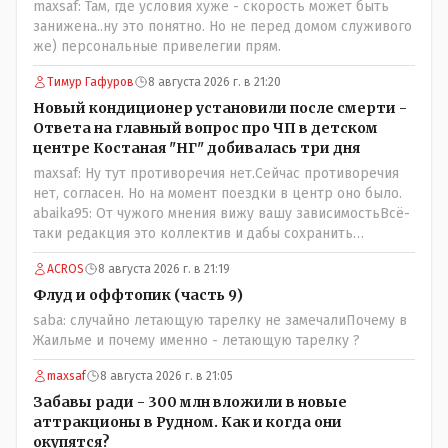
maxsaf: Там, где условия хуже - скорость может быть
передвигаются?
занижена..ну это понятно. Но не перед домом служивого
же) персональные привелегии прям.
Тимур Гафуров
8 августа 2026 г. в 21:20
Новый кондиционер установили после смерти -
Ответа на главный вопрос про ЧП в детском
центре Костаная "НГ" добивалась три дня
maxsaf: Ну тут противоречия нет.Сейчас противоречия
нет, согласен. Но на момент поездки в центр оно было.
abaika95: От чужого мнения вижу вашу зависимостьВсё-
таки редакция это коллектив и дабы сохранить
профессиональное лицо можно было бы и указать
ACROS
8 августа 2026 г. в 21:19
Общественному объединению на не корректность
высказываний о вас в том тоне в котором была та
Флуд и оффтопик (часть 9)
публикация.В комментарии от ОО было и мнение, и
saba: случайно летающую тарелку не замечалиПочему в
факт. На мнение я ответил там же. В том же тоне
Жаильме и почему именно - летающую тарелку ?
отвечать не намерен, но акценты расставил. А вот факт
нужно было проверить. Что мы и сделали. И если это вы
maxsaf
8 августа 2026 г. в 21:05
называете зависимостью, то у меня другое
Забавы ради - 300 млн вложили в новые
представление об этом термине.
аттракционы в Рудном. Как и когда они
окупятся?