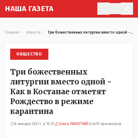
Н
АША
Г
АЗЕТА
Отк
Главная
/
Новости
/
Три божественных литургии вместо одной - Как в Костанае отметят Рождество в режиме карантина
ОБЩЕСТВО
Три божественных
литургии вместо одной -
Как в Костанае отметят
Рождество в режиме
карантина
6 января 2021 г. в 15:25
Ольга ЛИХОГРАЙ
3470 просмотров