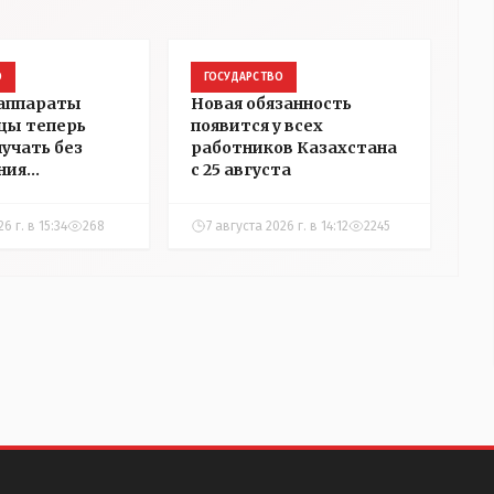
О
ГОСУДАРСТВО
 аппараты
Новая обязанность
цы теперь
появится у всех
лучать без
работников Казахстана
ния
с 25 августа
ости
6 г. в 15:34
268
7 августа 2026 г. в 14:12
2245