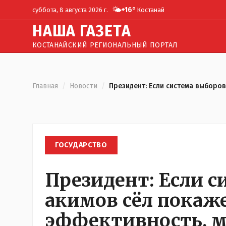
🌤️
+
16
°
суббота, 8 августа 2026 г.
Костанай
Н
АША
Г
АЗЕТА
КОСТАНАЙСКИЙ РЕГИОНАЛЬНЫЙ ПОРТАЛ
Главная
/
Новости
/
Президент: Если система выборо
ГОСУДАРСТВО
Президент: Если 
акимов сёл покаж
эффективность, м