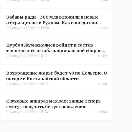
кредиты на жильё в сёлах Казахстана
7 августа 2026 г. в 20:56
94
Забавы ради - 300 млн вложили в новые
аттракционы в Рудном. Как и когда они
окупятся?
7 августа 2026 г. в 19:00
233
Нурбол Жумаскалиев войдет в состав
тренерского штаба национальной сборной
Казахстана по футболу
7 августа 2026 г. в 17:11
182
Возвращение жары: будет 40 по Цельсию. О
погоде в Костанайской области
7 августа 2026 г. в 16:32
240
Слуховые аппараты казахстанцы теперь
смогут получать без установления
инвалидности
7 августа 2026 г. в 15:34
268