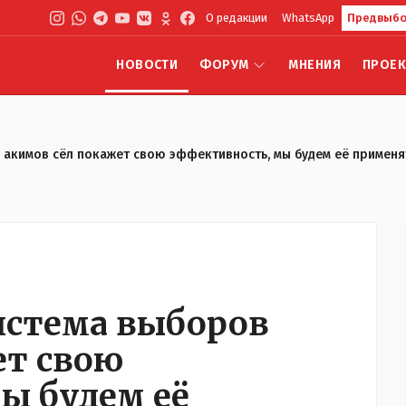
О редакции
WhatsApp
Предвыбо
НОВОСТИ
ФОРУМ
МНЕНИЯ
ПРОЕ
в акимов сёл покажет свою эффективность, мы будем её применя
система выборов
ет свою
ы будем её