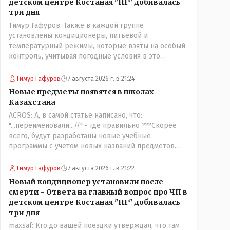
детском центре Костаная "НГ" добивалась
три дня
Тимур Гафуров: Также в каждой группе
установлены кондиционеры, питьевой и
температурный режимы, которые взяты на особый
контроль, учитывая погодные условия в это
лето.Мы решили. что это - противоречие. Вы
считаете иначе?Ну тут противоречия нет. Этот
Тимур Гафуров
7 августа 2026 г. в 21:24
комментарий прозвучал на следующий день после
Новые предметы появятся в школах
трагедии, то есть 29 июля, когда спешно
Казахстана
установили и воду, и новые кондиционеры, и
ACROS: А, в самой статье написано, что:
впервые поставили температурный режим на
"...переименовали...//" - где правильно ???Скорее
контроль. То есть первая часть - информация до
всего, будут разработаны новые учебные
трагедии, вторая часть - информация после
программы с учетом новых названий предметов.
трагедии, когда все уже было исправлено.
Так что предметы - новые. Хоть и
переименованные)
Тимур Гафуров
7 августа 2026 г. в 21:22
Новый кондиционер установили после
смерти - Ответа на главный вопрос про ЧП в
детском центре Костаная "НГ" добивалась
три дня
maxsaf: Кто до вашей поездки утверждал, что там