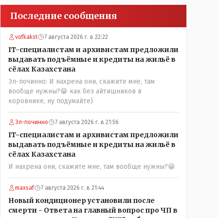
Последние сообщения
vofkakst
7 августа 2026 г. в 22:22
IT-специалистам и архивистам предложили
выдавать подъёмные и кредиты на жильё в
сёлах Казахстана
Эл-починно: И нахрена они, скажите мне, там
вообще нужны?😁 как без айтишников в
коровнике, ну подумайте)
Эл-починно
7 августа 2026 г. в 21:56
IT-специалистам и архивистам предложили
выдавать подъёмные и кредиты на жильё в
сёлах Казахстана
И нахрена они, скажите мне, там вообще нужны?😁
maxsaf
7 августа 2026 г. в 21:44
Новый кондиционер установили после
смерти - Ответа на главный вопрос про ЧП в