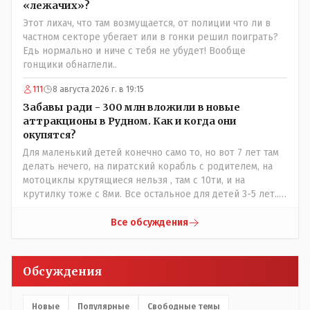
«лежачих»?
Этот лихач, что там возмущается, от полиции что ли в
частном секторе убегает или в гонки решил поиграть?
Едь нормально и ниче с тебя не убудет! Вообще
гонщики обнаглели..
111
8 августа 2026 г. в 19:15
Забавы ради - 300 млн вложили в новые
аттракционы в Рудном. Как и когда они
окупятся?
Для маленький детей конечно само то, но вот 7 лет там
делать нечего, на пиратский корабль с родителем, на
мотоциклы крутящиеся нельзя , там с 10ти, и на
крутилку тоже с 8ми. Все остальное для детей 3-5 лет..
Ну да, в жару там сейчас не комфортно, тени нет от
слова вообще, но вечером думаю там нормально, с
Все обсуждения
бутылкой холодного пивка посидеть можно..
Обсуждения
Новые
Популярные
Свободные темы