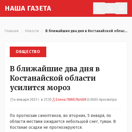
Н
АША
Г
АЗЕТА
Отк
Главная
/
Новости
/
В ближайшие два дня в Костанайской области усилится мороз
ОБЩЕСТВО
В ближайшие два дня в
Костанайской области
усилится мороз
4 января 2021 г. в 21:35
Елена ПИКЕЛЬНАЯ
3603 просмотра
По прогнозам синоптиков, во вторник, 5 января, по
области местами ожидается небольшой снег, туман. В
Костанае осадки не прогнозируются.