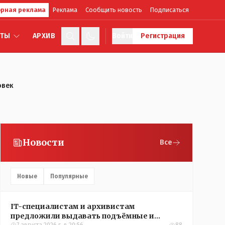
рная реклама
Реклама
Сообщить новость
Подписаться
КТЫ
АРХИВ
Войти
Регистрация
овек
Новости
Все
Новые
Популярные
IT-специалистам и архивистам
предложили выдавать подъёмные и