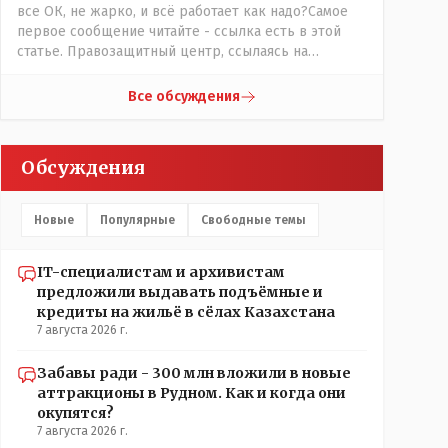
все ОК, не жарко, и всё работает как надо?Самое
первое сообщение читайте - ссылка есть в этой
статье. Правозащитный центр, ссылаясь на
обсуждение сотрудников интерната в рабочем
чате, которые прислали ему в виде
Все обсуждения
аудиосообщений, пишет, что воспитатели долго
добивались установки кондиционеров в
помещениях, где есть дети, однако к настоящему
Обсуждения
времени их установили только в помещениях,
предназначенных для административно-
управленческого персонала. И Также в каждой
Новые
Популярные
Свободные темы
группе установлены кондиционеры, питьевой и
температурный режимы, которые взяты на особый
контроль, учитывая погодные условия в это лето.
IT-специалистам и архивистам
Мы решили. что это - противоречие. Вы считаете
предложили выдавать подъёмные и
иначе?
кредиты на жильё в сёлах Казахстана
7 августа 2026 г.
Забавы ради - 300 млн вложили в новые
аттракционы в Рудном. Как и когда они
окупятся?
7 августа 2026 г.