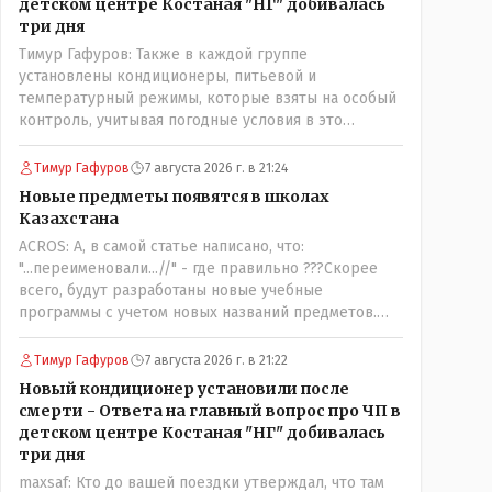
детском центре Костаная "НГ" добивалась
три дня
Тимур Гафуров: Также в каждой группе
установлены кондиционеры, питьевой и
температурный режимы, которые взяты на особый
контроль, учитывая погодные условия в это
лето.Мы решили. что это - противоречие. Вы
считаете иначе?Ну тут противоречия нет. Этот
Тимур Гафуров
7 августа 2026 г. в 21:24
комментарий прозвучал на следующий день после
Новые предметы появятся в школах
трагедии, то есть 29 июля, когда спешно
Казахстана
установили и воду, и новые кондиционеры, и
ACROS: А, в самой статье написано, что:
впервые поставили температурный режим на
"...переименовали...//" - где правильно ???Скорее
контроль. То есть первая часть - информация до
всего, будут разработаны новые учебные
трагедии, вторая часть - информация после
программы с учетом новых названий предметов.
трагедии, когда все уже было исправлено.
Так что предметы - новые. Хоть и
переименованные)
Тимур Гафуров
7 августа 2026 г. в 21:22
Новый кондиционер установили после
смерти - Ответа на главный вопрос про ЧП в
детском центре Костаная "НГ" добивалась
три дня
maxsaf: Кто до вашей поездки утверждал, что там