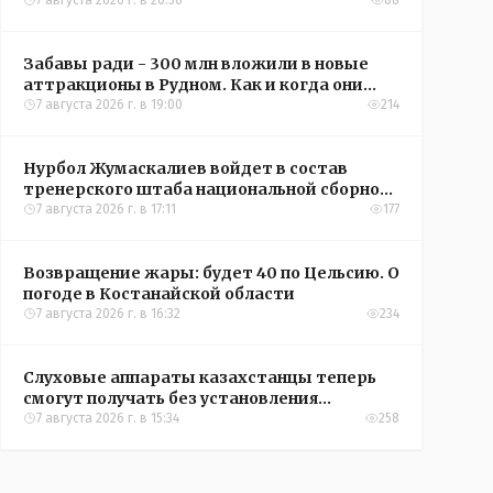
кредиты на жильё в сёлах Казахстана
7 августа 2026 г. в 20:56
88
Забавы ради - 300 млн вложили в новые
аттракционы в Рудном. Как и когда они
окупятся?
7 августа 2026 г. в 19:00
214
Нурбол Жумаскалиев войдет в состав
тренерского штаба национальной сборной
Казахстана по футболу
7 августа 2026 г. в 17:11
177
Возвращение жары: будет 40 по Цельсию. О
погоде в Костанайской области
7 августа 2026 г. в 16:32
234
Слуховые аппараты казахстанцы теперь
смогут получать без установления
инвалидности
7 августа 2026 г. в 15:34
258