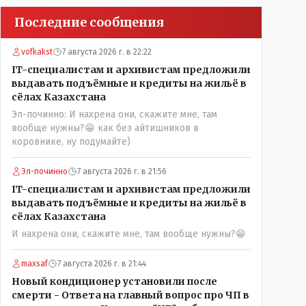
Последние сообщения
vofkakst
7 августа 2026 г. в 22:22
IT-специалистам и архивистам предложили
выдавать подъёмные и кредиты на жильё в
сёлах Казахстана
Эл-починно: И нахрена они, скажите мне, там
вообще нужны?😁 как без айтишников в
коровнике, ну подумайте)
Эл-починно
7 августа 2026 г. в 21:56
IT-специалистам и архивистам предложили
выдавать подъёмные и кредиты на жильё в
сёлах Казахстана
И нахрена они, скажите мне, там вообще нужны?😁
maxsaf
7 августа 2026 г. в 21:44
Новый кондиционер установили после
смерти - Ответа на главный вопрос про ЧП в