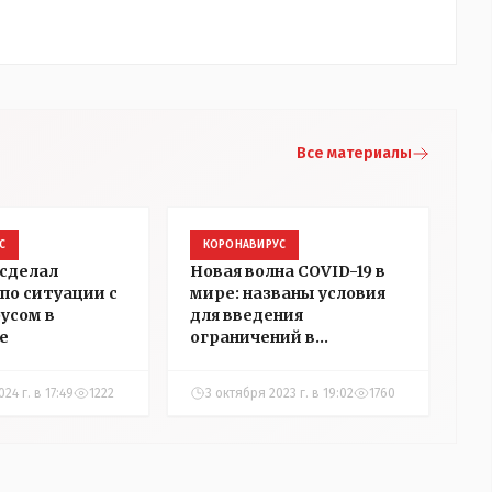
Все материалы
С
КОРОНАВИРУС
сделал
Новая волна COVID-19 в
по ситуации с
мире: названы условия
усом в
для введения
е
ограничений в
Казахстане
24 г. в 17:49
1222
3 октября 2023 г. в 19:02
1760