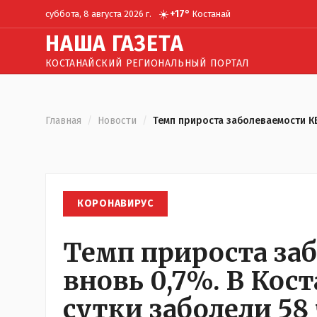
☀️
+
17
°
суббота, 8 августа 2026 г.
Костанай
Н
АША
Г
АЗЕТА
КОСТАНАЙСКИЙ РЕГИОНАЛЬНЫЙ ПОРТАЛ
Главная
/
Новости
/
Темп прироста заболеваемости КВ
КОРОНАВИРУС
Темп прироста за
вновь 0,7%. В Кос
сутки заболели 58