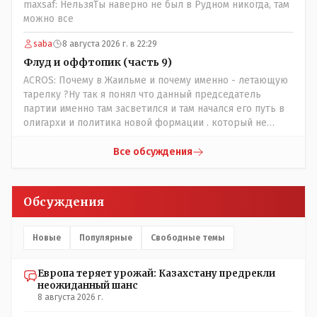
maxsaf: НельзяТы наверно не был в Рудном никогда, там
можно все
saba
8 августа 2026 г. в 22:29
Флуд и оффтопик (часть 9)
ACROS: Почему в Жаильме и почему именно - летающую
тарелку ?Ну так я понял что данный председатель
партии именно там засветился и там начался его путь в
олигархи и политика новой формации . который не
стесняется указать президенту на необходимость
скорого ухода! А летающая тарелка, потому что ещё не
Все обсуждения
было в истории независимого Казахстана депутата
который что то указывал бы действующему президенту,
не иначе инопланетянин, ну а на чём инопланетяне
Обсуждения
передвигаются?
Новые
Популярные
Свободные темы
Европа теряет урожай: Казахстану предрекли
неожиданный шанс
8 августа 2026 г.