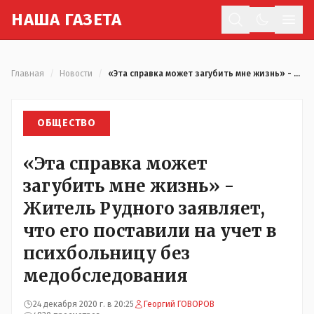
Н
АША
Г
АЗЕТА
Отк
Главная
/
Новости
/
«Эта справка может загубить мне жизнь» - Житель Рудного заявляет, что его поставили на учет в психбольницу без медобследования
ОБЩЕСТВО
«Эта справка может
загубить мне жизнь» -
Житель Рудного заявляет,
что его поставили на учет в
психбольницу без
медобследования
24 декабря 2020 г. в 20:25
Георгий ГОВОРОВ