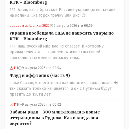
КТК – Bloomberg
111: Блин, нас с братской Россией украинцы поставили
на колени.....на горох,гречку или рис?😊
родом из Шанхая2022
9 августа 2026 г. в 00:56
Украина пообещала США не наносить удары по
КТК – Bloomberg
111: наш русский мир нас не спасает, к которому
принадлежу и я.........хамелеоны известны своей
способностью менять окраску тела....
111
9 августа 2026 г. в 00:04
Флуд и оффтопик (часть 9)
saba: Сказал, что его эпоха как политика закончилась!Ну
так сказать только начинается, и он с Путиным будут
править до 150ти лет..
111
9 августа 2026 г. в 00:02
Забавы ради - 300 млн вложили в новые
аттракционы в Рудном. Как и когда они
окупятся?