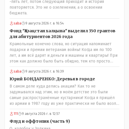
-пять лет, потом следующий приходит и история
повторяется. Это не о озеленении, а о освоении
бюджета.
saba
9 августа 2026 г. в 16:54
Фонд "Қазақстан халқына" выделил 350 грантов
для абитуриентов 2026 года
Крамольные конечно слова, но ситуация напоминает
подарки и премии ветеранам войны! Когда им по 100
лет, а им всё дарят и деньги и машины и квартиры! При
этом как должно было быть обидно, тем кто просто
выживал в эти годы отказывая себе во всём и работая
saba
9 августа 2026 г. в 16:39
для фронта! Не всем повезло и получить медаль" За
доблестный труд в годы ВОВ", там хоть какие то льготы
Юрий БОНДАРЕНКО: Деревья в городе
были! А тут? Может всё таки стоит оценивать по
В самом деле куда делись акации? Как то не
степени заинтересованности в высшем образовании, а
задумывался над этим, но в моём детстве это были
не по степени того , как тебе не повезло в жизни?
самые распространённые кустарники! Когда я пришёл
из армии в 1987 году их уже практически не было возле
родительского дома по улице Амангельды! А что
111
9 августа 2026 г. в 12:57
случилось то, с целым видом кустарника?
Флуд и оффтопик (часть 9)
О, колобок у Золкина..