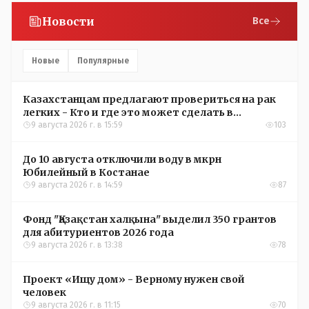
Новости
Все
Новые
Популярные
Казахстанцам предлагают провериться на рак
легких - Кто и где это может сделать в
Костанайской области
9 августа 2026 г. в 15:59
103
До 10 августа отключили воду в мкрн
Юбилейный в Костанае
9 августа 2026 г. в 14:59
87
Фонд "Қазақстан халқына" выделил 350 грантов
для абитуриентов 2026 года
9 августа 2026 г. в 13:38
78
Проект «Ищу дом» - Верному нужен свой
человек
9 августа 2026 г. в 11:15
70