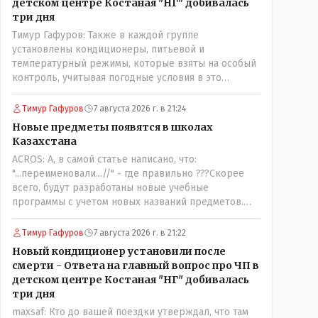
детском центре Костаная "НГ" добивалась
три дня
Тимур Гафуров: Также в каждой группе
установлены кондиционеры, питьевой и
температурный режимы, которые взяты на особый
контроль, учитывая погодные условия в это
лето.Мы решили. что это - противоречие. Вы
считаете иначе?Ну тут противоречия нет. Этот
Тимур Гафуров
7 августа 2026 г. в 21:24
комментарий прозвучал на следующий день после
Новые предметы появятся в школах
трагедии, то есть 29 июля, когда спешно
Казахстана
установили и воду, и новые кондиционеры, и
ACROS: А, в самой статье написано, что:
впервые поставили температурный режим на
"...переименовали...//" - где правильно ???Скорее
контроль. То есть первая часть - информация до
всего, будут разработаны новые учебные
трагедии, вторая часть - информация после
программы с учетом новых названий предметов.
трагедии, когда все уже было исправлено.
Так что предметы - новые. Хоть и
переименованные)
Тимур Гафуров
7 августа 2026 г. в 21:22
Новый кондиционер установили после
смерти - Ответа на главный вопрос про ЧП в
детском центре Костаная "НГ" добивалась
три дня
maxsaf: Кто до вашей поездки утверждал, что там