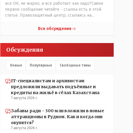
все ОК, не жарко, и всё работает как надо?Самое
первое сообщение читайте - ссылка есть в этой
статье. Правозащитный центр, ссылаясь на
обсуждение сотрудников интерната в рабочем
чате, которые прислали ему в виде
Все обсуждения
аудиосообщений, пишет, что воспитатели долго
добивались установки кондиционеров в
помещениях, где есть дети, однако к настоящему
Обсуждения
времени их установили только в помещениях,
предназначенных для административно-
управленческого персонала. И Также в каждой
Новые
Популярные
Свободные темы
группе установлены кондиционеры, питьевой и
температурный режимы, которые взяты на особый
контроль, учитывая погодные условия в это лето.
IT-специалистам и архивистам
Мы решили. что это - противоречие. Вы считаете
предложили выдавать подъёмные и
иначе?
кредиты на жильё в сёлах Казахстана
7 августа 2026 г.
Забавы ради - 300 млн вложили в новые
аттракционы в Рудном. Как и когда они
окупятся?
7 августа 2026 г.