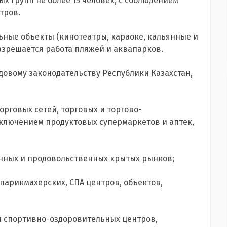
х групп не более 15 человек, с соблюдением
тров.
ные объекты (кинотеатры, караоке, кальянные и
разрешается работа пляжей и аквапарков.
довому законодательству Республики Казахстан,
орговых сетей, торговых и торгово-
сключением продуктовых супермаркетов и аптек,
нных и продовольственных крытых рынков;
парикмахерских, СПА центров, объектов,
и спортивно-оздоровительных центров,