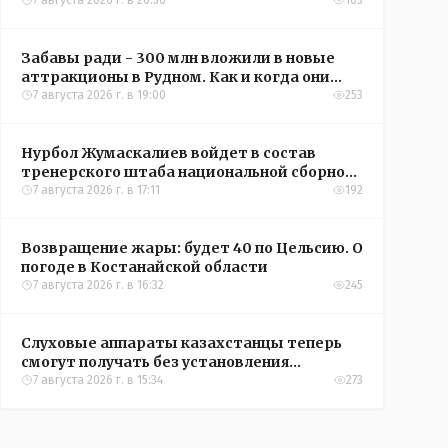
кредиты на жильё в сёлах Казахстана
7 августа 2026 г. в 20:56
103
Забавы ради - 300 млн вложили в новые
аттракционы в Рудном. Как и когда они
окупятся?
7 августа 2026 г. в 19:00
253
Нурбол Жумаскалиев войдет в состав
тренерского штаба национальной сборной
Казахстана по футболу
7 августа 2026 г. в 17:11
192
Возвращение жары: будет 40 по Цельсию. О
погоде в Костанайской области
7 августа 2026 г. в 16:32
245
Слуховые аппараты казахстанцы теперь
смогут получать без установления
инвалидности
7 августа 2026 г. в 15:34
273