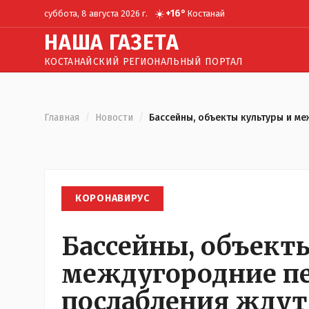
☀️
+
16
°
суббота, 8 августа 2026 г.
Костанай
Н
АША
Г
АЗЕТА
КОСТАНАЙСКИЙ РЕГИОНАЛЬНЫЙ ПОРТАЛ
Главная
/
Новости
/
Бассейны, объекты культуры и ме
КОРОНАВИРУС
Бассейны, объект
междугородние пе
послабления ждут