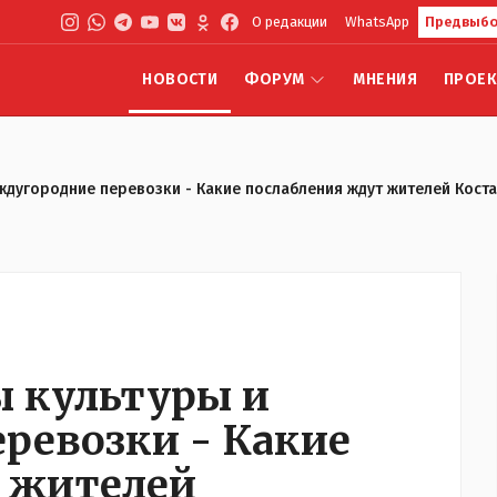
О редакции
WhatsApp
Предвыбо
НОВОСТИ
ФОРУМ
МНЕНИЯ
ПРОЕ
ждугородние перевозки - Какие послабления ждут жителей Костан
ы культуры и
ревозки - Какие
 жителей