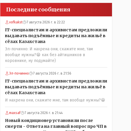
Последние сообщения
vofkakst
7 августа 2026 г. в 22:22
IT-специалистам и архивистам предложили
выдавать подъёмные и кредиты на жильё в
сёлах Казахстана
Эл-починно: И нахрена они, скажите мне, там
вообще нужны?😁 как без айтишников в
коровнике, ну подумайте)
Эл-починно
7 августа 2026 г. в 21:56
IT-специалистам и архивистам предложили
выдавать подъёмные и кредиты на жильё в
сёлах Казахстана
И нахрена они, скажите мне, там вообще нужны?😁
maxsaf
7 августа 2026 г. в 21:44
Новый кондиционер установили после
смерти - Ответа на главный вопрос про ЧП в