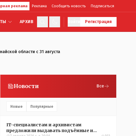
рная реклама
Реклама
Сообщить новость
Подписаться
КТЫ
АРХИВ
Войти
Регистрация
айской области с 31 августа
Новости
Все
Новые
Популярные
IT-специалистам и архивистам
предложили выдавать подъёмные и