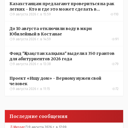
Казахстанцам предлагают провериться на рак
легких - Кто и где это может сделать в
Костанайской области
9 августа 2026 г. в 15:59
110
До 10 августа отключили воду в мкрн
Юбилейный в Костанае
9 августа 2026 г. в 14:59
91
Фонд "Қазақстан халқына" выделил 350 грантов
для абитуриентов 2026 года
9 августа 2026 г. в 13:38
79
Проект «Ищу дом» - Верному нужен свой
человек
9 августа 2026 г. в 11:15
72
Последние сообщения
Messer
9 августа 2026 г. в 17:09