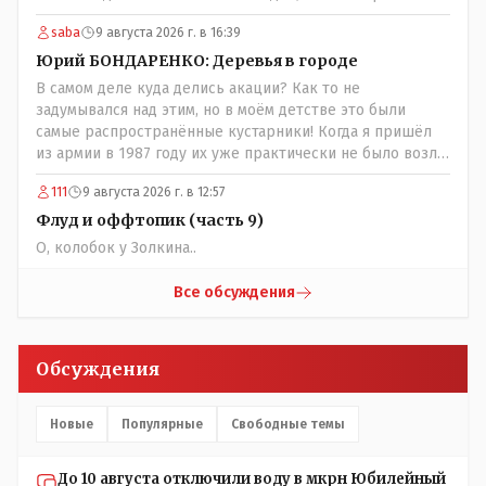
выживал в эти годы отказывая себе во всём и работая
saba
9 августа 2026 г. в 16:39
для фронта! Не всем повезло и получить медаль" За
доблестный труд в годы ВОВ", там хоть какие то льготы
Юрий БОНДАРЕНКО: Деревья в городе
были! А тут? Может всё таки стоит оценивать по
В самом деле куда делись акации? Как то не
степени заинтересованности в высшем образовании, а
задумывался над этим, но в моём детстве это были
не по степени того , как тебе не повезло в жизни?
самые распространённые кустарники! Когда я пришёл
из армии в 1987 году их уже практически не было возле
родительского дома по улице Амангельды! А что
111
9 августа 2026 г. в 12:57
случилось то, с целым видом кустарника?
Флуд и оффтопик (часть 9)
О, колобок у Золкина..
Все обсуждения
Обсуждения
Новые
Популярные
Свободные темы
До 10 августа отключили воду в мкрн Юбилейный