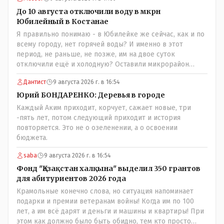
До 10 августа отключили воду в мкрн
Юбилейный в Костанае
Я правильно понимаю - в Юбилейке же сейчас, как и по
всему городу, нет горячей воды? И именно в этот
период, не раньше, не позже, им на двое суток
отключили ещё и холодную? Оставили микрорайон
вообще без воды?
Дантист
9 августа 2026 г. в 16:54
Юрий БОНДАРЕНКО: Деревья в городе
Каждый Аким приходит, корчует, сажает новые, три
-пять лет, потом следующий приходит и история
повторяется. Это не о озеленении, а о освоении
бюджета.
saba
9 августа 2026 г. в 16:54
Фонд "Қазақстан халқына" выделил 350 грантов
для абитуриентов 2026 года
Крамольные конечно слова, но ситуация напоминает
подарки и премии ветеранам войны! Когда им по 100
лет, а им всё дарят и деньги и машины и квартиры! При
этом как должно было быть обидно, тем кто просто