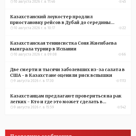
10 августа 2026 г. в 11:46
45
Казахстанский лоукостер продлил
приостановку рейсов в Дубай до середины
сентября
10 августа 2026 г. в 10:17
22
Казахстанская теннисистка Соня Жиенбаева
выиграла турнир в Испании
10 августа 2026 г. в 09:08
66
Две смерти и тысячи заболевших из-за салата в
США - в Казахстане оценили риск вспышки
9 августа 2026 г. в 17:30
1113
Казахстанцам предлагают провериться на рак
легких - Кто и где это может сделать в
Костанайской области
9 августа 2026 г. в 15:59
542