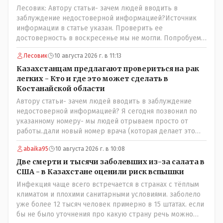
Лесовик: Автору статьи- зачем людей вводить в
заблуждение недостоверной информацией?Источник
информации в статье указан. Проверить ее
достоверность в воскресенье мы не могли. Попробуем
уточнить в управлении здравоохранения
Лесовик
10 августа 2026 г. в 11:13
Казахстанцам предлагают провериться на рак
легких - Кто и где это может сделать в
Костанайской области
Автору статьи- зачем людей вводить в заблуждение
недостоверной информацией? Я сегодня позвонил по
указанному номеру- мы людей отрываем просто от
работы..дали новый номер врача (которая делает это
обследование и она также не записывает. Записывают к
abaika95
10 августа 2026 г. в 10:08
ней на прием только участковая медсестра, к которой и
необходимо обратиться! Короче гемор еще тот в
Две смерти и тысячи заболевших из-за салата в
ограниченное время..
США - в Казахстане оценили риск вспышки
Инфекция чаще всего встречается в странах с тёплым
климатом и плохими санитарными условиями. заболело
уже более 12 тысяч человек примерно в 15 штатах. если
бы не было уточнения про какую страну речь можно