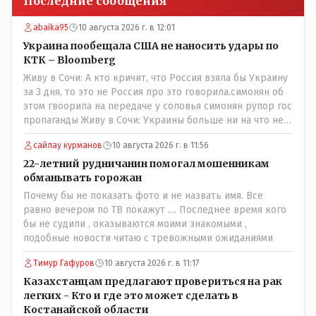
Последние сообщения
abaika95
10 августа 2026 г. в 12:01
Украина пообещала США не наносить удары по
КТК – Bloomberg
Живу в Сочи: А кто кричит, что Россия взяла бы Украину
за 3 дня, то это не Россия про это говорила.симонян об
этом гвоорила на передаче у соловья симонян рупор гос
пропаганды Живу в Сочи: Украины больше ни на что не
хватает, кроме как бить беспилотниками,а зачем что-то
сайлау курманов
10 августа 2026 г. в 11:56
выдумывать если это средство действенно? россия вон
орешникам по какимто сараям и гаражам бьет тратя
22-летний рудничанин помогал мошенникам
млрды (точнее скрывая что тратит сама разворовывает)
обманывать горожан
украина копеешными дронами которыми дети могут
Почему бы не показать фото и не назвать имя. Все
управлять устраивает сафари на штурмовиков вс рф от
равно вечером по ТВ покажут .... Последнее время кого
чего очень жутко дроны китацы за копееки соберут
бы не судили , оказываются моими знакомыми ,
хоть миллион а где мужиков взять в русских селениях
подобные новости читаю с тревожными ожиданиями
на каждый дрон?
Тимур Гафуров
10 августа 2026 г. в 11:17
Казахстанцам предлагают провериться на рак
легких - Кто и где это может сделать в
Костанайской области