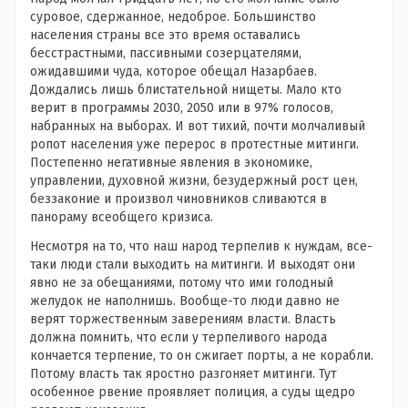
суровое, сдержанное, недоброе. Большинство
населения страны все это время оставались
бесстрастными, пассивными созерцателями,
ожидавшими чуда, которое обещал Назарбаев.
Дождались лишь блистательной нищеты. Мало кто
верит в программы 2030, 2050 или в 97% голосов,
набранных на выборах. И вот тихий, почти молчаливый
ропот населения уже перерос в протестные митинги.
Постепенно негативные явления в экономике,
управлении, духовной жизни, безудержный рост цен,
беззаконие и произвол чиновников сливаются в
панораму всеобщего кризиса.
Несмотря на то, что наш народ терпелив к нуждам, все-
таки люди стали выходить на митинги. И выходят они
явно не за обещаниями, потому что ими голодный
желудок не наполнишь. Вообще-то люди давно не
верят торжественным заверениям власти. Власть
должна помнить, что если у терпеливого народа
кончается терпение, то он сжигает порты, а не корабли.
Потому власть так яростно разгоняет митинги. Тут
особенное рвение проявляет полиция, а суды щедро