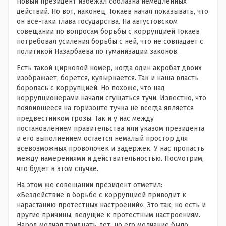
Новый президент избежал соблазна немедленных
действий. Но вот, наконец, Токаев начал показывать, что
он все-таки глава государства. На августовском
совещании по вопросам борьбы с коррупцией Токаев
потребовал усиления борьбы с ней, что не совпадает с
политикой Назарбаева по гуманизации законов.
Есть такой цирковой номер, когда один акробат двоих
изображает, борется, кувыркается. Так и наша власть
боролась с коррупцией. Но похоже, что над
коррупционерами начали сгущаться тучи. Известно, что
появившееся на горизонте тучка не всегда является
предвестником грозы. Так и у нас между
постановлением правительства или указом президента
и его выполнением остается немалый простор для
всевозможных проволочек и задержек. У нас пропасть
между намерениями и действительностью. Посмотрим,
что будет в этом случае.
На этом же совещании президент отметил:
«Бездействие в борьбе с коррупцией приводит к
нарастанию протестных настроений». Это так, но есть и
другие причины, ведущие к протестным настроениям.
Народ молчал тридцать лет, но его молчание было