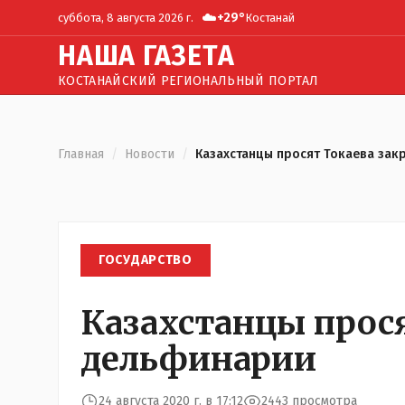
☁️
+
29
°
суббота, 8 августа 2026 г.
Костанай
Н
АША
Г
АЗЕТА
КОСТАНАЙСКИЙ РЕГИОНАЛЬНЫЙ ПОРТАЛ
Главная
/
Новости
/
Казахстанцы просят Токаева зак
ГОСУДАРСТВО
Казахстанцы прос
дельфинарии
24 августа 2020 г. в 17:12
2443 просмотра