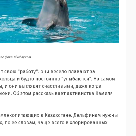
е фото: pixabay.com
 свою "работу": они весело плавают за
ольца и будто постоянно "улыбаются". На самом
ы, и они выглядят счастливыми, даже когда
юки. Об этом рассказывает активистка Камиля
х млекопитающих в Казахстане. Дельфинам нужны
х, по ее словам, чаще всего в хлорированных