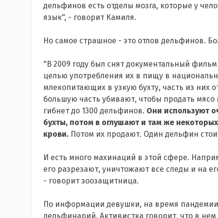
дельфинов есть отделы мозга, которые у чело
язык", - говорит Камиля.
Но самое страшное - это отлов дельфинов. Б
"В 2009 году был снят документальный фильм
целью употребления их в пищу в национальн
млекопитающих в узкую бухту, часть из них 
большую часть убивают, чтобы продать мясо 
гибнет до 1300 дельфинов.
Они используют оч
бухты, потом в оглушают и там же некоторых
крови.
Потом их продают. Один дельфин стоит
И есть много махинаций в этой сфере. Напри
его разрезают, уничтожают все следы и на ег
- говорит зоозащитница.
По информации девушки, на время пандемии 
дельфинарий. Активистка говорит, что в нем