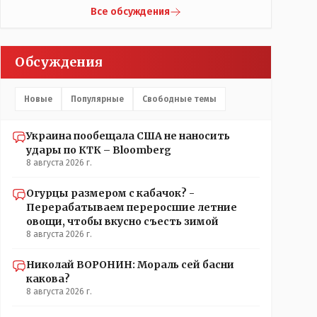
что кондиционеры заменили после происшествия,
Жаильме сеял ПОЛТОРЫ тысяча гектар , разбогател
Все обсуждения
и уже после этого пустили журналистов
и отжал у Василия самый крупный агрохолдинг в
посмотреть, типа у нас всё хорошо, смотрите,
мире, занесенный в Книгу рекордов Гиннеса.
мальчик просто больной был.А журналисту что
Обсуждения
надо было тайком ночью в окно лезть чтобы
посмотреть как там что? Журналист зафиксировал
ФАКТ на момент его доступа на объект Какие
Новые
Популярные
Свободные темы
претензии могут быть к журналисту? Все вопросы
к учреждению если они что-то там утаили нет
начали поносить журналиста
Украина пообещала США не наносить
удары по КТК – Bloomberg
8 августа 2026 г.
Огурцы размером с кабачок? -
Перерабатываем переросшие летние
овощи, чтобы вкусно съесть зимой
8 августа 2026 г.
Николай ВОРОНИН: Мораль сей басни
какова?
8 августа 2026 г.