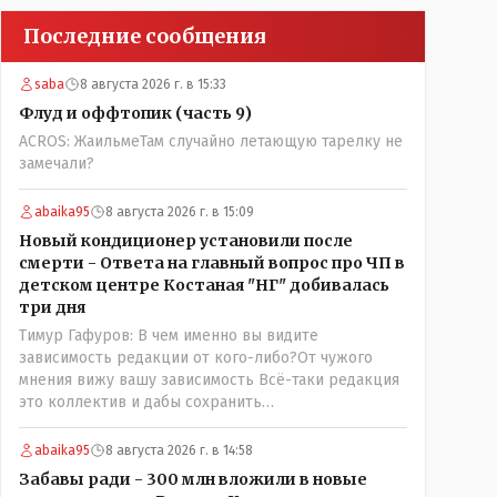
Последние сообщения
saba
8 августа 2026 г. в 15:33
Флуд и оффтопик (часть 9)
ACROS: ЖаильмеТам случайно летающую тарелку не
замечали?
abaika95
8 августа 2026 г. в 15:09
Новый кондиционер установили после
смерти - Ответа на главный вопрос про ЧП в
детском центре Костаная "НГ" добивалась
три дня
Тимур Гафуров: В чем именно вы видите
зависимость редакции от кого-либо?От чужого
мнения вижу вашу зависимость Всё-таки редакция
это коллектив и дабы сохранить
профессиональное лицо можно было бы и указать
Общественному объединению на не корректность
abaika95
8 августа 2026 г. в 14:58
высказываний о вас в том тоне в котором была та
Забавы ради - 300 млн вложили в новые
публикация. Нет вы проглотили оскорбления и