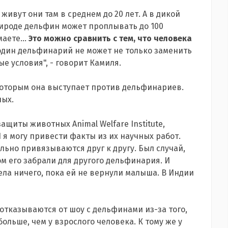
живут они там в среднем до 20 лет. А в дикой
природе дельфин может проплывать до 100
имаете…
Это можно сравнить с тем, что человека
 один дельфинарий не может не только заменить
е условия", - говорит Камиля.
которым она выступает против дельфинариев.
ных.
щиты животных Animal Welfare Institute,
я могу привести факты из их научных работ.
ьно привязываются друг к другу. Был случай,
ом его забрали для другого дельфинария. И
 ела ничего, пока ей не вернули малыша. В Индии
 отказываются от шоу с дельфинами из-за того,
больше, чем у взрослого человека. К тому же у