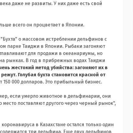
века даже не развиты. У них даже есть свой
ольше всего он процветает в Японии.
 "Бухта" о массовом истреблении дельфинов с
ом парке Таиджи в Японии. Рыбаки загоняют
отлавливают для продажи в океанариумы, но
на рынках. В год в прибрежных водах Таиджи
ень жестокий метод убийства: загоняют их в
 режут. Голубая бухта становится красной от
 150 000 долларов. Это прибыльный бизнес.
мер, если умерло животное в дельфинарии, они
о место поставляют другого через черный рынок",
коронавируса в Казахстане остался только один
 содержатся три дельфина. Еще двух дельфинов