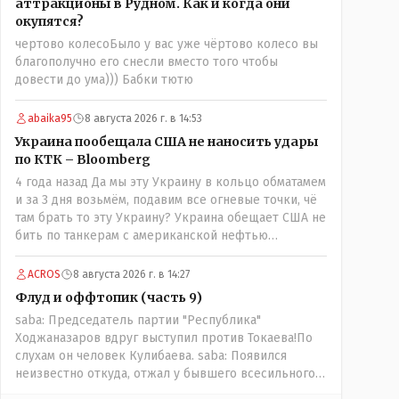
аттракционы в Рудном. Как и когда они
побежали оправдываться Незнаю если бы моего
окупятся?
журналиста поносили на всю округу за его по сути
чертово колесоБыло у вас уже чёртово колесо вы
рабочую ошибку я бы его в обиду не дал. Да
благополучно его снесли вместо того чтобы
признать ошибку но при этом и указать хейтерам
довести до ума))) Бабки тютю
их место как мне кажется надо. А у вас как-то не
получилось. В итоге есть ощущение что вы не пятая
власть а инструмент в руках тех кто может вас
abaika95
8 августа 2026 г. в 14:53
публично поносить maxsaf: А чё, надо было оставить
Украина пообещала США не наносить удары
оригинальную статью, где всё красиво, чисто и
по КТК – Bloomberg
свежо?Да, это называется журналистика. Человек
4 года назад Да мы эту Украину в кольцо обматамем
проделал работу это его взгляд на вещи У другого
и за 3 дня возьмём, подавим все огневые точки, чё
свой взгляд Почему вообще кто-то должен
там брать то эту Украину? Украина обещает США не
указывать журналисту как писать и в каком тоне?
бить по танкерам с американской нефтью
maxsaf: Ну правда бы всё равно вышла наружу, все
добываемой в Казахстане-мы сейчас в этой точке
равно кто-то выяснил бы, что новые кондиционеры
ACROS
8 августа 2026 г. в 14:27
установлены ПОСЛЕ смерти ребенка.Флаг в руки.
Флуд и оффтопик (часть 9)
Выяснили и выяснили что дальше? У журналиста НГ
была другая задача провести репортаж а не
saba: Председатель партии "Республика"
расследование maxsaf: Или тебе такой вариант не
Ходжаназаров вдруг выступил против Токаева!По
нравится? Ты вообще на чьей стороне в этой
слухам он человек Кулибаева. saba: Появился
истории?Я на стороне объективной подачи
неизвестно откуда, отжал у бывшего всесильного
информации maxsaf: Прискорбно и иронично то,
Розинова целый холдингКак неизвестно: - в