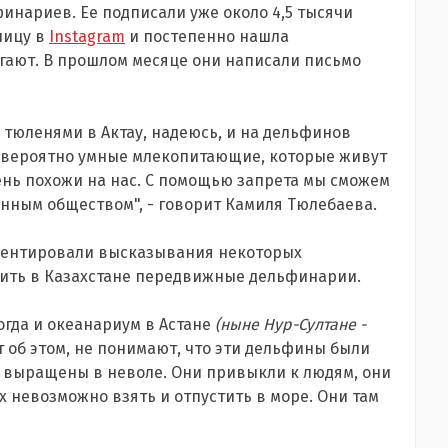
инариев. Ее подписали уже около 4,5 тысячи
ницу в
Instagram
и постепенно нашла
гают. В прошлом месяце они написали письмо
 тюленями в Актау, надеюсь, и на дельфинов
невероятно умные млекопитающие, которые живут
чень похожи на нас. С помощью запрета мы сможем
манным обществом", - говорит Камиля Тюлебаева.
ментировали высказывания некоторых
ить в Казахстане передвижные дельфинарии.
Тогда и океанариум в Астане
(ныне Нур-Султане -
т об этом, не понимают, что эти дельфины были
 выращены в неволе. Они привыкли к людям, они
Их невозможно взять и отпустить в море. Они там