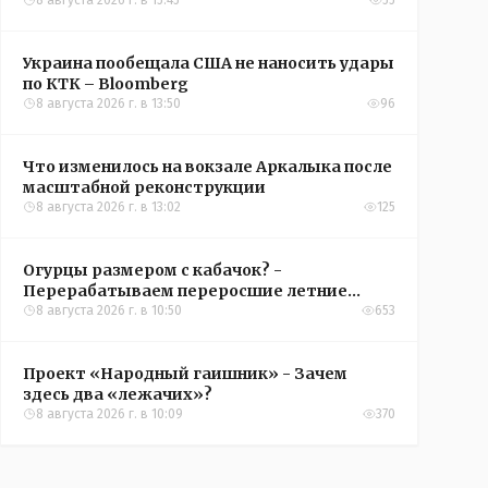
8 августа 2026 г. в 15:45
55
Украина пообещала США не наносить удары
по КТК – Bloomberg
8 августа 2026 г. в 13:50
96
Что изменилось на вокзале Аркалыка после
масштабной реконструкции
8 августа 2026 г. в 13:02
125
Огурцы размером с кабачок? -
Перерабатываем переросшие летние
овощи, чтобы вкусно съесть зимой
8 августа 2026 г. в 10:50
653
Проект «Народный гаишник» - Зачем
здесь два «лежачих»?
8 августа 2026 г. в 10:09
370