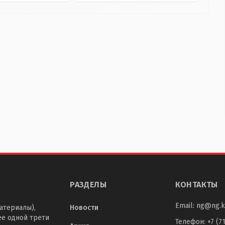
РАЗДЕЛЫ
КОНТАКТЫ
Email:
ng@ng.k
атериалы),
Новости
ее одной трети
Телефон
:
+7 (7