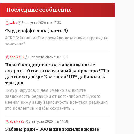
Последние сообщения
saba
8 августа 2026 г. в 15:33
Флуд и оффтопик (часть 9)
ACROS: ЖаильмеТам случайно летающую тарелку не
замечали?
abaika95
8 августа 2026 г. в 15:09
Новый кондиционер установили после
смерти - Ответа на главный вопрос про ЧП в
детском центре Костаная "НГ" добивалась
три дня
Тимур Гафуров: В чем именно вы видите
зависимость редакции от кого-либо?От чужого
мнения вижу вашу зависимость Всё-таки редакция
это коллектив и дабы сохранить
профессиональное лицо можно было бы и указать
Общественному объединению на не корректность
abaika95
8 августа 2026 г. в 14:58
высказываний о вас в том тоне в котором была та
Забавы ради - 300 млн вложили в новые
публикация. Нет вы проглотили оскорбления и