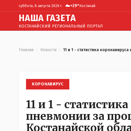
☁️
+
29
°
суббота, 8 августа 2026 г.
Костанай
Н
АША
Г
АЗЕТА
КОСТАНАЙСКИЙ РЕГИОНАЛЬНЫЙ ПОРТАЛ
Главная
/
Новости
/
11 и 1 - статистика коронавирус
КОРОНАВИРУС
11 и 1 - статистик
пневмонии за про
Костанайской обл