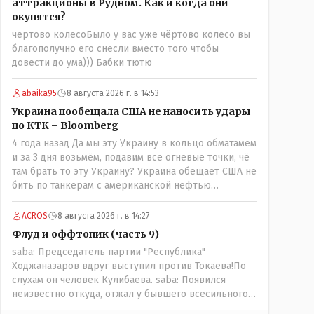
аттракционы в Рудном. Как и когда они
побежали оправдываться Незнаю если бы моего
окупятся?
журналиста поносили на всю округу за его по сути
чертово колесоБыло у вас уже чёртово колесо вы
рабочую ошибку я бы его в обиду не дал. Да
благополучно его снесли вместо того чтобы
признать ошибку но при этом и указать хейтерам
довести до ума))) Бабки тютю
их место как мне кажется надо. А у вас как-то не
получилось. В итоге есть ощущение что вы не пятая
власть а инструмент в руках тех кто может вас
abaika95
8 августа 2026 г. в 14:53
публично поносить maxsaf: А чё, надо было оставить
Украина пообещала США не наносить удары
оригинальную статью, где всё красиво, чисто и
по КТК – Bloomberg
свежо?Да, это называется журналистика. Человек
4 года назад Да мы эту Украину в кольцо обматамем
проделал работу это его взгляд на вещи У другого
и за 3 дня возьмём, подавим все огневые точки, чё
свой взгляд Почему вообще кто-то должен
там брать то эту Украину? Украина обещает США не
указывать журналисту как писать и в каком тоне?
бить по танкерам с американской нефтью
maxsaf: Ну правда бы всё равно вышла наружу, все
добываемой в Казахстане-мы сейчас в этой точке
равно кто-то выяснил бы, что новые кондиционеры
ACROS
8 августа 2026 г. в 14:27
установлены ПОСЛЕ смерти ребенка.Флаг в руки.
Флуд и оффтопик (часть 9)
Выяснили и выяснили что дальше? У журналиста НГ
была другая задача провести репортаж а не
saba: Председатель партии "Республика"
расследование maxsaf: Или тебе такой вариант не
Ходжаназаров вдруг выступил против Токаева!По
нравится? Ты вообще на чьей стороне в этой
слухам он человек Кулибаева. saba: Появился
истории?Я на стороне объективной подачи
неизвестно откуда, отжал у бывшего всесильного
информации maxsaf: Прискорбно и иронично то,
Розинова целый холдингКак неизвестно: - в