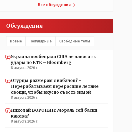
что кондиционеры заменили после происшествия,
Жаильме сеял ПОЛТОРЫ тысяча гектар , разбогател
Все обсуждения
и уже после этого пустили журналистов
и отжал у Василия самый крупный агрохолдинг в
посмотреть, типа у нас всё хорошо, смотрите,
мире, занесенный в Книгу рекордов Гиннеса.
мальчик просто больной был.А журналисту что
Обсуждения
надо было тайком ночью в окно лезть чтобы
посмотреть как там что? Журналист зафиксировал
ФАКТ на момент его доступа на объект Какие
Новые
Популярные
Свободные темы
претензии могут быть к журналисту? Все вопросы
к учреждению если они что-то там утаили нет
начали поносить журналиста
Украина пообещала США не наносить
удары по КТК – Bloomberg
8 августа 2026 г.
Огурцы размером с кабачок? -
Перерабатываем переросшие летние
овощи, чтобы вкусно съесть зимой
8 августа 2026 г.
Николай ВОРОНИН: Мораль сей басни
какова?
8 августа 2026 г.