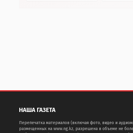
НАША ГАЗЕТА
Перепечатка материалов (включая фото, видео и аудиом
размещенных на www.ng.kz, разрешена в объеме не бол