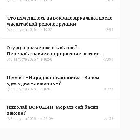
8 августа 2026 г. в 13:50
77
Что изменилось на вокзале Аркалыка после
масштабной реконструкции
8 августа 2026 г. в 13:02
99
Огурцы размером с кабачок? -
Перерабатываем переросшие летние
овощи, чтобы вкусно съесть зимой
8 августа 2026 г. в 10:50
390
Проект «Народный гаишник» - Зачем
здесь два «лежачих»?
8 августа 2026 г. в 10:09
338
Николай ВОРОНИН: Мораль сей басни
какова?
8 августа 2026 г. в 09:09
458