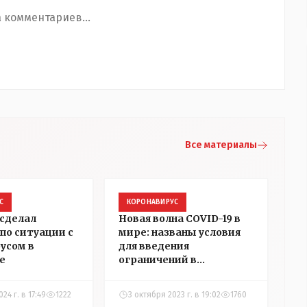
 комментариев...
Все материалы
С
КОРОНАВИРУС
сделал
Новая волна COVID-19 в
по ситуации с
мире: названы условия
усом в
для введения
е
ограничений в
Казахстане
24 г. в 17:49
1222
3 октября 2023 г. в 19:02
1760