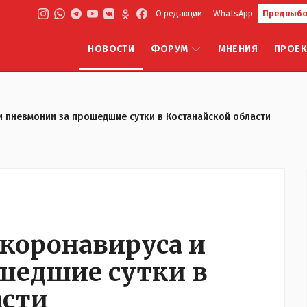
О редакции
WhatsApp
Предвыбо
НОВОСТИ
ФОРУМ
МНЕНИЯ
ПРОЕ
а и пневмонии за прошедшие сутки в Костанайской области
а коронавируса и
шедшие сутки в
асти