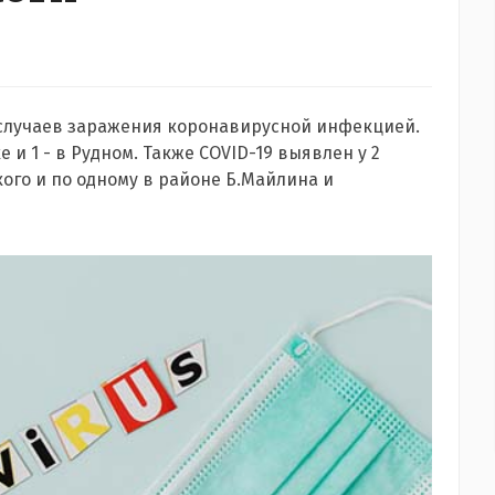
1 случаев заражения коронавирусной инфекцией.
ке и 1 - в Рудном. Также COVID-19 выявлен у 2
кого и по одному в районе Б.Майлина и