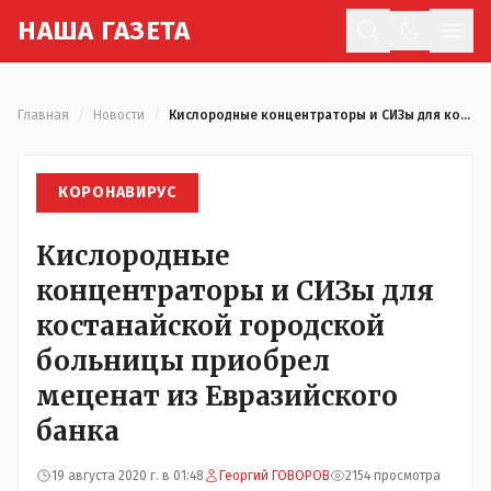
Н
АША
Г
АЗЕТА
Отк
Главная
/
Новости
/
Кислородные концентраторы и СИЗы для костанайской городской больницы приобрел меценат из Евразийского банка
КОРОНАВИРУС
Кислородные
концентраторы и СИЗы для
костанайской городской
больницы приобрел
меценат из Евразийского
банка
19 августа 2020 г. в 01:48
Георгий ГОВОРОВ
2154 просмотра