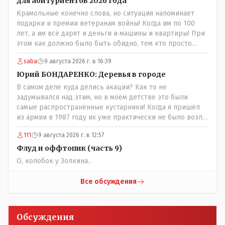
для абитуриентов 2026 года
Крамольные конечно слова, но ситуация напоминает
подарки и премии ветеранам войны! Когда им по 100
лет, а им всё дарят и деньги и машины и квартиры! При
этом как должно было быть обидно, тем кто просто
выживал в эти годы отказывая себе во всём и работая
saba
9 августа 2026 г. в 16:39
для фронта! Не всем повезло и получить медаль" За
доблестный труд в годы ВОВ", там хоть какие то льготы
Юрий БОНДАРЕНКО: Деревья в городе
были! А тут? Может всё таки стоит оценивать по
В самом деле куда делись акации? Как то не
степени заинтересованности в высшем образовании, а
задумывался над этим, но в моём детстве это были
не по степени того , как тебе не повезло в жизни?
самые распространённые кустарники! Когда я пришёл
из армии в 1987 году их уже практически не было возле
родительского дома по улице Амангельды! А что
111
9 августа 2026 г. в 12:57
случилось то, с целым видом кустарника?
Флуд и оффтопик (часть 9)
О, колобок у Золкина..
Все обсуждения
Обсуждения