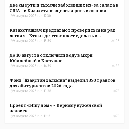
Две смерти и тысячи заболевших из-за салата в
США - в Казахстане оценили риск вспышки
9 августа 2026 г. в 17:30
Казахстанцам предлагают провериться на рак
легких - Кто и где это может сделать в
Костанайской области
9 августа 2026 г. в 15:59
106
До 10 августа отключили воду в мкрн
Юбилейный в Костанае
9 августа 2026 г. в 14:59
88
Фонд "Қазақстан халқына" выделил 350 грантов
для абитуриентов 2026 года
9 августа 2026 г. в 13:38
78
Проект «Ищу дом» - Верному нужен свой
человек
9 августа 2026 г. в 11:15
70