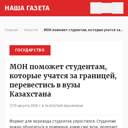
Н
АША
Г
АЗЕТА
Отк
Главная
/
Новости
/
МОН поможет студентам, которые учатся за границей, перевестись в вузы Казахстана
ГОСУДАРСТВО
МОН поможет студентам,
которые учатся за границей,
перевестись в вузы
Казахстана
13 августа 2020 г. в 14:43
1445 просмотров
Формат для перевода студентов упростился. Студентам
нужно обратиться в приёмную комиссию вуза, передает