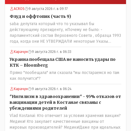
ACROS
9 августа 2026 г. в 09:17
Флуд и оффтопик (часть 9)
saba: депутата который что то указывал бы
действующему президенту, нПочему не было: -
парламентский состав Верховного Совета , образца 1993
года, когда они НЕ УТВЕРЖДАЛИ некоторые Указы
Назарбаева, особенно в части выборов и перевыборов и
Карачун
9 августа 2026 г. в 06:33
некоторых вопросах внутренней политики, и тогда
Назарбай волевым Указом РАСПУСТИЛ этот бунтарский
Украина пообещала США не наносить удары по
состав. Имя - Серикболсын Абдильдин вам знакомо -
КТК – Bloomberg
юывший секретарь ЦК КП Казахстана , впоследствии -
Прямо "пообещала" или сказала "мы постараемся но там
депутат Верховного Совета и Мажлиса и Председатель
как получится"?
партии коммунстов- он в то время и после и причём
НЕОДНОКРАТНО, указывал и многократно на недостатки
Карачун
9 августа 2026 г. в 06:24
Назарбая и предлагал ему самому ДОБРОВОЛЬНО уйти с
"Нигилизм в здравоохранении" - 95% отказов от
поста Президента.
вакцинации детей в Костанае связаны с
убеждениями родителей
Vlad Kostanai: Кто отвечает за условия хранения вакцин?
Медики! Кто закупает качественные вакцины от
мировых производителей? Медики!Даже при идеальных