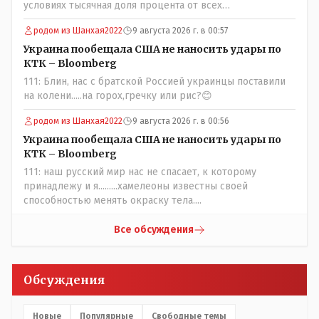
условиях тысячная доля процента от всех
вакцинированных может иметь плохие последствия от
родом из Шанхая2022
9 августа 2026 г. в 00:57
прививки. Бумага нужна как защита от дол.....бов не
дружащих с школьными курсами предметов, в
Украина пообещала США не наносить удары по
частности биологии и математики. Vlad Kostanai: Поэтому
КТК – Bloomberg
люди и отказываются и я в том числе своих не
111: Блин, нас с братской Россией украинцы поставили
прививал.Лично я вам и тем другим людям благодарен.
на колени.....на горох,гречку или рис?😊
Добровольные действия направленные на сокращение
частотности появления в популяции соответствующих
родом из Шанхая2022
9 августа 2026 г. в 00:56
комбинаций генов заслуживают благодарности. Мы и
Украина пообещала США не наносить удары по
без того основательно загубили нормальный
КТК – Bloomberg
естественный отбор.
111: наш русский мир нас не спасает, к которому
принадлежу и я.........хамелеоны известны своей
способностью менять окраску тела....
Все обсуждения
Обсуждения
Новые
Популярные
Свободные темы