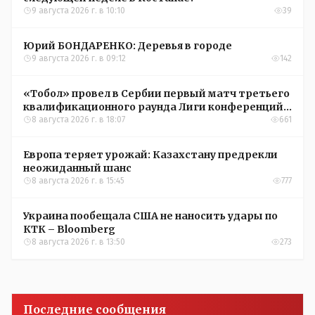
9 августа 2026 г. в 10:10
39
Юрий БОНДАРЕНКО: Деревья в городе
9 августа 2026 г. в 09:12
142
«Тобол» провел в Сербии первый матч третьего
квалификационного раунда Лиги конференций
УЕФА
8 августа 2026 г. в 18:07
661
Европа теряет урожай: Казахстану предрекли
неожиданный шанс
8 августа 2026 г. в 15:45
777
Украина пообещала США не наносить удары по
КТК – Bloomberg
8 августа 2026 г. в 13:50
273
Последние сообщения