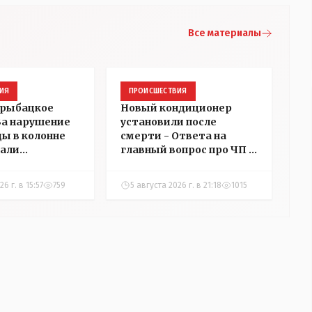
Все материалы
ИЯ
ПРОИСШЕСТВИЯ
 рыбацкое
Новый кондиционер
 За нарушение
установили после
ды в колонне
смерти - Ответа на
али
главный вопрос про ЧП в
в
детском центре
ний в
Костаная "НГ"
6 г. в 15:57
759
5 августа 2026 г. в 21:18
1015
добивалась три дня