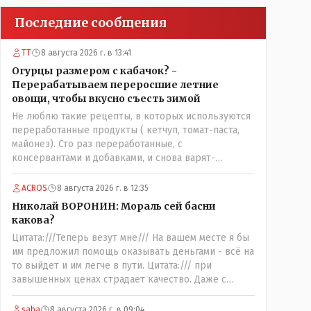
Последние сообщения
ТТ
8 августа 2026 г. в 13:41
Огурцы размером с кабачок? -
Перерабатываем переросшие летние
овощи, чтобы вкусно съесть зимой
Не люблю такие рецепты, в которых используются
переработанные продукты ( кетчуп, томат-паста,
майонез). Сто раз переработанные, с
консервантами и добавками, и снова варят-
кипятят-закручивают.
ACROS
8 августа 2026 г. в 12:35
Николай ВОРОНИН: Мораль сей басни
какова?
Цитата:///Теперь везут мне/// На вашем месте я бы
им предложил помощь оказывать деньгами - всё на
то выйдет и им легче в пути. Цитата:/// при
завышенных ценах страдает качество. Даже с
печеным хлебом проблема. // На вкус и цвет........., по
мне : - наша молочка значительно вкуснее чем
saba
8 августа 2026 г. в 09:04