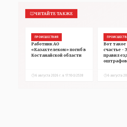
ЧИТАЙТЕ ТАКЖЕ
ПРОИСШЕСТВИЯ
ПРОИСШЕСТВ
Работник АО
Вот такое
«Казахтелеком» погиб в
счастье -
Костанайской области
правил ез
оштрафов
участнико
соревнова
6 августа 2026 г. в 17:10
2538
6 августа 202
Аркалыке