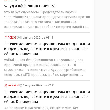
руссская и белоруская, а хлеб покупайте формовой,
Флуд и оффтопик (часть 9)
бюджетный- он значительно вкусней остальных, но
Что вдруг случилось? Председатель партии
самый вкусный хлеб в совхозных пекарнях; мясо -
"Республика" Ходжаназаров вдруг выступил против
русское, белоруское не вкусное- наше
Токаева! Сказал, что его эпоха как политика
значительно вкусней и натуральное Цитата:///В
закончилась! Бунт на корабле? Не прямо какой то
финансовой столице республики все дешевле.///
правдолюб вдруг выступил! Может он
Что правда то правда: - там продкты и фрукты-
инопланетянин? Появился неизвестно откуда,
овощи дешевле и услуги тамады, певцов тоже и
ACROS
8 августа 2026 г. в 08:13
отжал у бывшего всесильного Розинова целый
провести той на 250-300 человек там обойдётся в
IT-специалистам и архивистам предложили
холдинг и теперь против президента выступает!
разы дешевле чем в Костанае. Цитата:///Кому
выдавать подъёмные и кредиты на жильё в
Вот ни капельки ему не поверю, что он действует в
доверять?/// Только себе: - за что боролись на то и
сёлах Казахстана
интересах страны, про народ уже и не говорю!
напоролись- хотели капитализм, жить по принципу:
vofkakst: как без айтишников в коровнике,Доля
Опять какие то закулисные игры?
"...человек-человеку- волк....", не захотели жить в
ироничной правды в ваших словах есть: - в
коммунизме где был принцип: "....человек человеку-
строящихся, по инициативе Кумара Иргибаевича,
брат...."
некоторых МТФ процессы дойки, кормления -
оцифрованы и иногда эти программы дают сбой - и
тогда они нужны, хотя я насколько в курсе своей
vofkakst
7 августа 2026 г. в 22:22
комьютерной безграмотности - все эти вопросы
IT-специалистам и архивистам предложили
можно решать и устранять эти сбои и удалённо -
выдавать подъёмные и кредиты на жильё в
лёжа на диване, в городе. Но, этих современных и
сёлах Казахстана
оцифрованных МТФ критично мало для массового
Эл-починно: И нахрена они, скажите мне, там
переезда лохматых и обкуренных молодых ребят