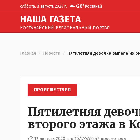
☁️
+
28
°
суббота, 8 августа 2026 г.
Костанай
Н
АША
Г
АЗЕТА
КОСТАНАЙСКИЙ РЕГИОНАЛЬНЫЙ ПОРТАЛ
Главная
/
Новости
/
Пятилетняя девочка выпала из ок
ПРОИСШЕСТВИЯ
Пятилетняя девоч
второго этажа в К
12 августа 2020 г. в 16:17
2247 просмотров