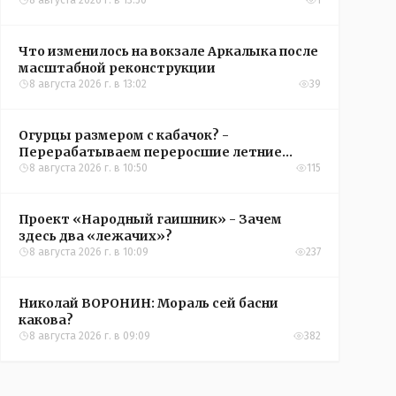
8 августа 2026 г. в 13:50
1
Что изменилось на вокзале Аркалыка после
масштабной реконструкции
8 августа 2026 г. в 13:02
39
Огурцы размером с кабачок? -
Перерабатываем переросшие летние
овощи, чтобы вкусно съесть зимой
8 августа 2026 г. в 10:50
115
Проект «Народный гаишник» - Зачем
здесь два «лежачих»?
8 августа 2026 г. в 10:09
237
Николай ВОРОНИН: Мораль сей басни
какова?
8 августа 2026 г. в 09:09
382