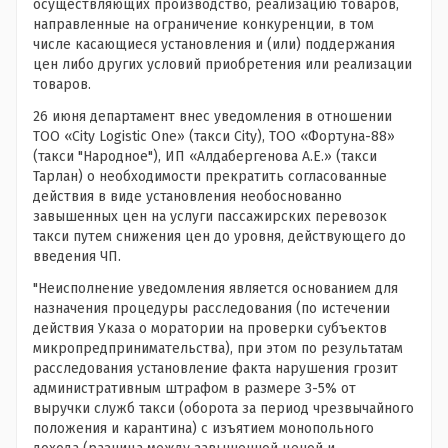
осуществляющих производство, реализацию товаров,
направленные на ограничение конкуренции, в том
числе касающиеся установления и (или) поддержания
цен либо других условий приобретения или реализации
товаров.
26 июня департамент внес уведомления в отношении
ТОО «City Logistic One» (такси City), ТОО «Фортуна-88»
(такси "Народное"), ИП «Алдабергенова А.Е.» (такси
Тарлан) о необходимости прекратить согласованные
действия в виде установления необоснованно
завышенных цен на услуги пассажирских перевозок
такси путем снижения цен до уровня, действующего до
введения ЧП.
"Неисполнение уведомления является основанием для
назначения процедуры расследования (по истечении
действия Указа о моратории на проверки субъектов
микропредпринимательства), при этом по результатам
расследования установление факта нарушения грозит
административным штрафом в размере 3-5% от
выручки служб такси (оборота за период чрезвычайного
положения и карантина) с изъятием монопольного