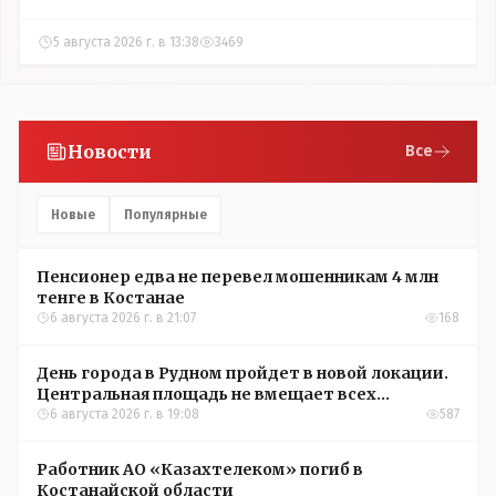
5 августа 2026 г. в 13:38
3469
Новости
Все
Новые
Популярные
Пенсионер едва не перевел мошенникам 4 млн
тенге в Костанае
6 августа 2026 г. в 21:07
168
День города в Рудном пройдет в новой локации.
Центральная площадь не вмещает всех
желающих
6 августа 2026 г. в 19:08
587
Работник АО «Казахтелеком» погиб в
Костанайской области