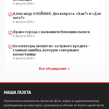
вперёд. Под лежачий камень- вода не потечёт. Насчёт
6 августа 2026 г.
ономастов: - нужны русскоязычные ономасты - я думаю
они найдутся.
Александр ОЛЕЙНИК: Два вопроса: «Как?» и «Для
чего?»
6 августа 2026 г.
Право города с названием Новониколаевск
6 августа 2026 г.
Коллекторы звонят из-за чужого кредита –
главная ошибка, которую совершают
казахстанцы
6 августа 2026 г.
Все обсуждения
НАША ГАЗЕТА
Перепечатка материалов (включая фото, видео и аудиоматериалы),
размещенных на www.ng.kz, разрешена в объеме не более одной трети