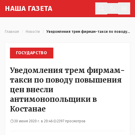
Н
АША
Г
АЗЕТА
Отк
Главная
/
Новости
/
Уведомления трем фирмам-такси по поводу повышения цен внесли антимонопольщики в Костанае
ГОСУДАРСТВО
Уведомления трем фирмам-
такси по поводу повышения
цен внесли
антимонопольщики в
Костанае
30 июня 2020 г. в 20:46
2397 просмотров