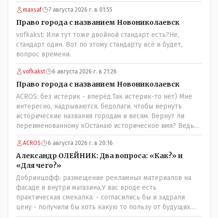
maxsaf
7 августа 2026 г. в 01:55
Право города с названием Новониколаевск
vofkakst: Или тут тоже двойной стандарт есть?Не,
стандарт один. Вот по этому стандарту всё и будет,
вопрос времени.
vofkakst
6 августа 2026 г. в 21:26
Право города с названием Новониколаевск
ACROS: без истерик - вперёд.Так истерик-то нет) Мне
интересно, надрываются, бедолаги, чтобы вернуть
исторические названия городам и весям. Вернут ли
переименованному кОстанаю историческое имя? Ведь
для этого же эти она.. ономасты существуют)) Или тут
ACROS
6 августа 2026 г. в 20:16
тоже двойной стандарт есть?
Александр ОЛЕЙНИК: Два вопроса: «Как?» и
«Для чего?»
Добринцофф: размещение рекламных материалов на
фасаде и внутри магазина,У вас вроде есть
практическая смекалка: - согласились бы и задрали
цену - получили бы хоть какую то пользу от будущих
депутатов, как говориться- с паршивой овцы хоть