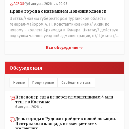
ACROS
6 августа 2026 г. в 20:08
шерсти клок, тем более эта тётенька платила бы не со
своего кармана, а с халявных, партийных денег.- думаю
Право города с названием Новониколаевск
сильно не торговалась бы.
Цитата://новым губернатором Тургайской области
генерал-майором А. П. Константиновичем// Аким по
новому - коллега Архимеда и Кумара. Цитата:// действуя
подкупом членов уездной администрации, о// Цитата://
Последовала спекуляция земельными участками,//
Интересно: - тогда был антикорруционный комитет ???
Все обсуждения
Цитата:/// киргизское население // Казахи. Цитата://
Административный персонал в 1885 году состоял из
уездного начальника, старшего и младшего помощников
Обсуждения
и двух письмоводителей, в уездном управлении
выделились отделы полиции, суда и городской управы.
Имелись уездный и ветеринарный врачи, повивальная
Новые
Популярные
Свободные темы
бабка, фельдшер, открылась аптека.// Областной
акимат - по нынешнему. Цитата:///В честь основателя
Пенсионер едва не перевел мошенникам 4 млн
города Константиновича в Костанае не назвали улицу и
тенге в Костанае
не установили памятник.// vofkakst: Где ономасты,
6 августа 2026 г.
которые топят за возвращение исторических названий?
Какие проблемы, почему кто то должен делать что то за
День города в Рудном пройдет в новой локации.
вас- - выдвинете идею, создайте инициативную группу,
Центральная площадь не вмещает всех
напишите ходатайство в гор.маслихат и без истерик -
желающих