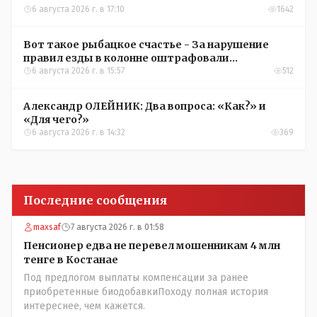
6 августа 2026 г. в 17:10
1642
Вот такое рыбацкое счастье - За нарушение
правил езды в колонне оштрафовали
участников соревнований в Аркалыке
6 августа 2026 г. в 15:57
512
Александр ОЛЕЙНИК: Два вопроса: «Как?» и
«Для чего?»
6 августа 2026 г. в 14:32
369
Последние сообщения
maxsaf
7 августа 2026 г. в 01:58
Пенсионер едва не перевел мошенникам 4 млн
тенге в Костанае
Под предлогом выплаты компенсации за ранее
приобретенные биодобавкиПоходу полная история
интереснее, чем кажется.