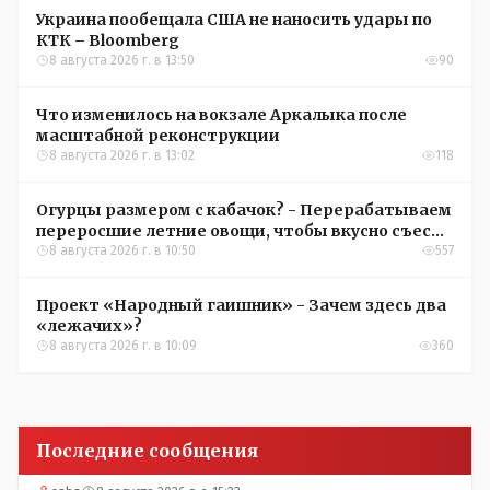
Украина пообещала США не наносить удары по
КТК – Bloomberg
8 августа 2026 г. в 13:50
90
Что изменилось на вокзале Аркалыка после
масштабной реконструкции
8 августа 2026 г. в 13:02
118
Огурцы размером с кабачок? - Перерабатываем
переросшие летние овощи, чтобы вкусно съесть
зимой
8 августа 2026 г. в 10:50
557
Проект «Народный гаишник» - Зачем здесь два
«лежачих»?
8 августа 2026 г. в 10:09
360
Последние сообщения