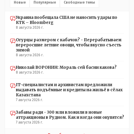
они что-то там утаили нет начали поносить журналиста
Новые
Популярные
Свободные темы
Украина пообещала США не наносить удары по
КТК – Bloomberg
8 августа 2026 г.
Огурцы размером с кабачок? - Перерабатываем
переросшие летние овощи, чтобы вкусно съесть
зимой
8 августа 2026 г.
Николай ВОРОНИН: Мораль сей басни какова?
8 августа 2026 г.
IT-специалистам и архивистам предложили
выдавать подъёмные и кредиты на жильё в сёлах
Казахстана
7 августа 2026 г.
Забавы ради - 300 млн вложили в новые
аттракционы в Рудном. Как и когда они окупятся?
7 августа 2026 г.