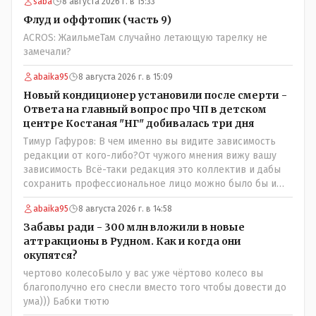
saba
8 августа 2026 г. в 15:33
Флуд и оффтопик (часть 9)
ACROS: ЖаильмеТам случайно летающую тарелку не
замечали?
abaika95
8 августа 2026 г. в 15:09
Новый кондиционер установили после смерти -
Ответа на главный вопрос про ЧП в детском
центре Костаная "НГ" добивалась три дня
Тимур Гафуров: В чем именно вы видите зависимость
редакции от кого-либо?От чужого мнения вижу вашу
зависимость Всё-таки редакция это коллектив и дабы
сохранить профессиональное лицо можно было бы и
указать Общественному объединению на не
abaika95
8 августа 2026 г. в 14:58
корректность высказываний о вас в том тоне в котором
была та публикация. Нет вы проглотили оскорбления и
Забавы ради - 300 млн вложили в новые
побежали оправдываться Незнаю если бы моего
аттракционы в Рудном. Как и когда они
журналиста поносили на всю округу за его по сути
окупятся?
рабочую ошибку я бы его в обиду не дал. Да признать
чертово колесоБыло у вас уже чёртово колесо вы
ошибку но при этом и указать хейтерам их место как
благополучно его снесли вместо того чтобы довести до
мне кажется надо. А у вас как-то не получилось. В итоге
ума))) Бабки тютю
есть ощущение что вы не пятая власть а инструмент в