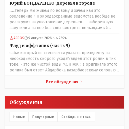
население города!
Юрий БОНДАРЕНКО: Деревья в городе
......теперь мы живём по новому,и зачем нам это
озеленение ? Природаохранные ведомства вообще не
реагируют на уничтожение деревьев...... набережную
замутили а на неё без слёз смотреть нельзя,самый
наивысший уровень рукопопства наших
ACROS
9 августа 2026 г. в 22:24
строителей"специалистов",как исторические здания
сносить пожалуйста ,а как на века построить слабо.....Вы
Флуд и оффтопик (часть 9)
вот господин Бондаренко большой учёный прошлись
saba: который не стесняется указать президенту на
бы по историческим постройкам сколько было
необходимость скорого ухода!Увидел этот ролик в Тик
ликвидировано в советское время и в наше.......
токе: - это же чистой воды МОНТАЖ, ; в оригинале этого
ролика был ответ Айдарбека назарбаевскому соловью
на его якобы критику партии Республика. Я думаю: - они
просто напросто - КЛОУНЫ или МАРИОНЕТКИ власти и
Все обсуждения
пикировка между ними - это сделано или
срежисировано кем то из АП для того что бы создать
видимость ИНТРИГИ выборов, его как бы и якобы
Обсуждения
НАКАЛ - и тот и этот без разрешения АП - и шага,
вернее и голоса не подадут. - в принципе вы же видите
- идёт СКУЧНАЯ и НУДНАЯ и МОНОТОННАЯ и полностью
Новые
Популярные
Свободные темы
КОНТРОЛИРУЕМАЯ якобы предвыборная агитация Если
вдруг они захотят гавкнуть что либо по своему