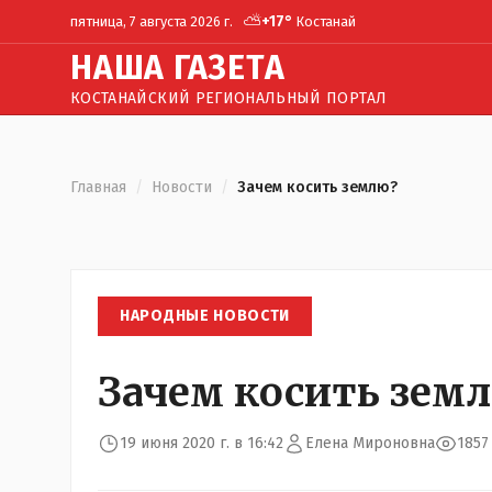
⛅
+
17
°
пятница, 7 августа 2026 г.
Костанай
Н
АША
Г
АЗЕТА
КОСТАНАЙСКИЙ РЕГИОНАЛЬНЫЙ ПОРТАЛ
Главная
/
Новости
/
Зачем косить землю?
НАРОДНЫЕ НОВОСТИ
Зачем косить зем
19 июня 2020 г. в 16:42
Елена Мироновна
1857