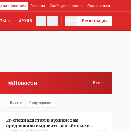
рная реклама
Реклама
Сообщить новость
Подписаться
КТЫ
АРХИВ
Войти
Регистрация
Новости
Все
Новые
Популярные
IT-специалистам и архивистам
предложили выдавать подъёмные и