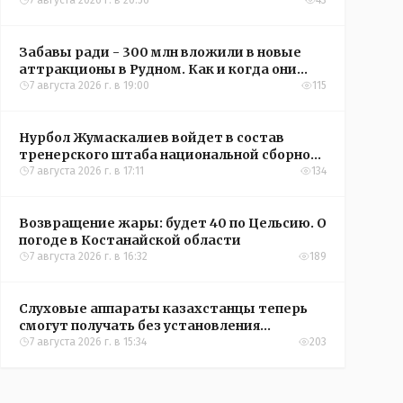
кредиты на жильё в сёлах Казахстана
7 августа 2026 г. в 20:56
43
Забавы ради - 300 млн вложили в новые
аттракционы в Рудном. Как и когда они
окупятся?
7 августа 2026 г. в 19:00
115
Нурбол Жумаскалиев войдет в состав
тренерского штаба национальной сборной
Казахстана по футболу
7 августа 2026 г. в 17:11
134
Возвращение жары: будет 40 по Цельсию. О
погоде в Костанайской области
7 августа 2026 г. в 16:32
189
Слуховые аппараты казахстанцы теперь
смогут получать без установления
инвалидности
7 августа 2026 г. в 15:34
203