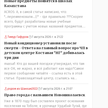
Новые предметы появятся в школах
трагедии, то есть 29 июля, когда спешно
Казахстана
установили и воду, и новые кондиционеры, и
ACROS: А, в самой статье написано, что:
впервые поставили температурный режим на
"...переименовали...//" - где правильно ???Скорее
контроль. То есть первая часть - информация до
всего, будут разработаны новые учебные
трагедии, вторая часть - информация после
программы с учетом новых названий предметов.
трагедии, когда все уже было исправлено.
Так что предметы - новые. Хоть и
переименованные)
Тимур Гафуров
7 августа 2026 г. в 21:22
Новый кондиционер установили после
смерти - Ответа на главный вопрос про ЧП в
детском центре Костаная "НГ" добивалась
три дня
maxsaf: Кто до вашей поездки утверждал, что там
все ОК, не жарко, и всё работает как надо?Самое
первое сообщение читайте - ссылка есть в этой
статье. Правозащитный центр, ссылаясь на
обсуждение сотрудников интерната в рабочем
чате, которые прислали ему в виде
родом из Шанхая2022
7 августа 2026 г. в 21:07
аудиосообщений, пишет, что воспитатели долго
Право города с названием Новониколаевск
добивались установки кондиционеров в
Уже в 1870 году был составлен проект основания
помещениях, где есть дети, однако к настоящему
поселения на Тоболе, в урочище Урдабай-Тугай, где
времени их установили только в помещениях,