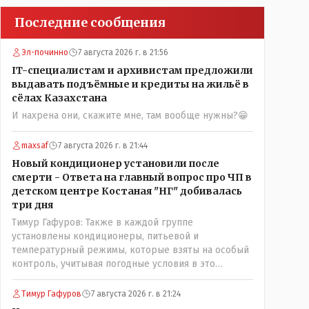
Последние сообщения
Эл-починно
7 августа 2026 г. в 21:56
IT-специалистам и архивистам предложили
выдавать подъёмные и кредиты на жильё в
сёлах Казахстана
И нахрена они, скажите мне, там вообще нужны?😁
maxsaf
7 августа 2026 г. в 21:44
Новый кондиционер установили после
смерти - Ответа на главный вопрос про ЧП в
детском центре Костаная "НГ" добивалась
три дня
Тимур Гафуров: Также в каждой группе
установлены кондиционеры, питьевой и
температурный режимы, которые взяты на особый
контроль, учитывая погодные условия в это
лето.Мы решили. что это - противоречие. Вы
считаете иначе?Ну тут противоречия нет. Этот
Тимур Гафуров
7 августа 2026 г. в 21:24
комментарий прозвучал на следующий день после