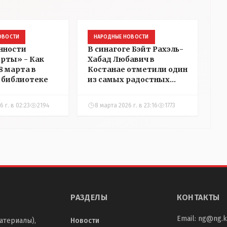
ОВОСТИ
НАРОДНЫЕ НОВОСТИ
нности
В синагоге Бэйт Рахэль-
рты» - Как
Хабад Любавич в
8 марта в
Костанае отметили один
 библиотеке
из самых радостных
еврейских праздников —
Пурим
6 г. в 02:23
2194
8 марта 2026 г. в 23:16
1773
РАЗДЕЛЫ
КОНТАКТЫ
Email:
ng@ng.k
атериалы),
Новости