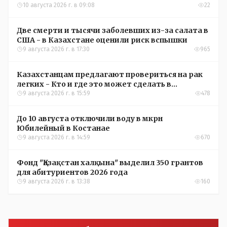
10 августа 2026 г. в 09:08
22
Две смерти и тысячи заболевших из-за салата в
США - в Казахстане оценили риск вспышки
9 августа 2026 г. в 17:30
965
Казахстанцам предлагают провериться на рак
легких - Кто и где это может сделать в
Костанайской области
9 августа 2026 г. в 15:59
478
До 10 августа отключили воду в мкрн
Юбилейный в Костанае
9 августа 2026 г. в 14:59
670
Фонд "Қазақстан халқына" выделил 350 грантов
для абитуриентов 2026 года
9 августа 2026 г. в 13:38
160