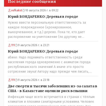
Последние сообщения
vofkakst
10 августа 2026 г. в 09:22
Юрий БОНДАРЕНКО: Деревья в городе
Нужно ввести персональную ответственность за
каждое поврежденное (кронированное,
выкорчеванное, и т.д.) дерево. Пока те, кто дает
распоряжение на уничтожение (по другому не
назовешь) зеленого массива города продолжают
111
9 августа 2026 г. в 23:21
безнаказанно раздавать такие поручения - толку не
будет. Необходимо подключение соответствующих
Юрий БОНДАРЕНКО: Деревья в городе
органов: 1. Управление природных ресурсов и
абике: Надо поднимать ответственность среди
регулирования природопользования - т. к. это в целом
населения города одновременно с акиматом города
их епархия; 2. Экологи (если таковые у нас имеются) 3.
республиканского значения! А иначе это просто
Госаудит и прокуратура - проверка необходимости
сотрясение звука! Автору надо прежде чем писать,
расходования бюджетных средств на обрезку деревьев,
необходимо самому обратиться в ЖКХ акимата и
не нуждающихся в таковой; равно пресечения
111
9 августа 2026 г. в 23:18
разобраться прежде чем своей статьей провоцировать
нецелевого расходования средств. Почему нащим
население города!Согласен всецело!
Две смерти и тысячи заболевших из-за салата в
*экспертам" недоступно осознание того, что деревья в
США - в Казахстане оценили риск вспышки
городе должны быть. Это: "легкие" города, это
Инфекция чаще всего встречается в странах с тёплым
шумоизоляция в некотором роде, это спасительные
климатом и плохими санитарными условиями. Человек
тень и прохлада. Ну и в конце концов - листва