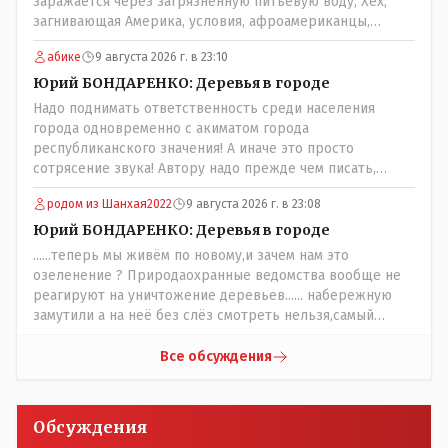
заражается через загрязнённую питьевую воду, Хех,
смотрится куда приятней бетонных стен в каменных
загнивающая Америка, условия, афроамериканцы,
джунглях. Может пора пересмотреть свое варварское
грязная вода, отсутствие страховок, нечистоплотные
отношение к растительности в городе (и к горожанам)?
абике
9 августа 2026 г. в 23:10
мигранты и прочее.. Лучше России и Казахстана жить
негде..
Юрий БОНДАРЕНКО: Деревья в городе
Надо поднимать ответственность среди населения
города одновременно с акиматом города
республиканского значения! А иначе это просто
сотрясение звука! Автору надо прежде чем писать,
необходимо самому обратиться в ЖКХ акимата и
родом из Шанхая2022
9 августа 2026 г. в 23:08
разобраться прежде чем своей статьей провоцировать
население города!
Юрий БОНДАРЕНКО: Деревья в городе
......теперь мы живём по новому,и зачем нам это
озеленение ? Природаохранные ведомства вообще не
реагируют на уничтожение деревьев...... набережную
замутили а на неё без слёз смотреть нельзя,самый
наивысший уровень рукопопства наших
строителей"специалистов",как исторические здания
Все обсуждения
сносить пожалуйста ,а как на века построить слабо.....Вы
вот господин Бондаренко большой учёный прошлись
бы по историческим постройкам сколько было
Обсуждения
ликвидировано в советское время и в наше.......