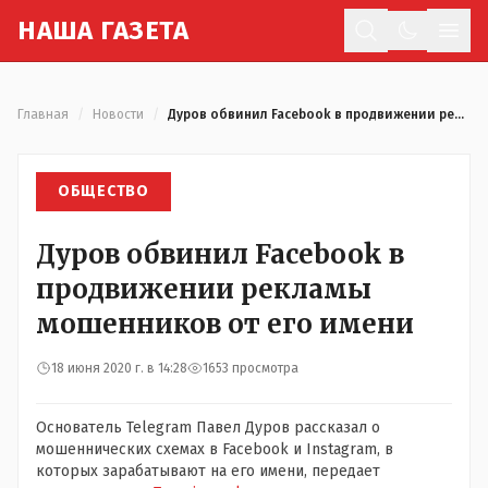
Н
АША
Г
АЗЕТА
Отк
Главная
/
Новости
/
Дуров обвинил Facebook в продвижении рекламы мошенников от его имени
ОБЩЕСТВО
Дуров обвинил Facebook в
продвижении рекламы
мошенников от его имени
18 июня 2020 г. в 14:28
1653 просмотра
Основатель Telegram Павел Дуров рассказал о
мошеннических схемах в Facebook и Instagram, в
которых зарабатывают на его имени, передает