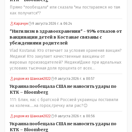
юывший секретарь ЦК КП Казахстана , впоследствии -
Прямо "пообещала" или сказала "мы постараемся но там
депутат Верховного Совета и Мажлиса и Председатель
как получится"?
партии коммунстов- он в то время и после и причём
НЕОДНОКРАТНО, указывал и многократно на недостатки
Карачун
9 августа 2026 г. в 06:24
Назарбая и предлагал ему самому ДОБРОВОЛЬНО уйти с
"Нигилизм в здравоохранении" - 95% отказов от
поста Президента.
вакцинации детей в Костанае связаны с
убеждениями родителей
Vlad Kostanai: Кто отвечает за условия хранения вакцин?
Медики! Кто закупает качественные вакцины от
мировых производителей? Медики!Даже при идеальных
условиях тысячная доля процента от всех
вакцинированных может иметь плохие последствия от
родом из Шанхая2022
9 августа 2026 г. в 00:57
прививки. Бумага нужна как защита от дол.....бов не
дружащих с школьными курсами предметов, в
Украина пообещала США не наносить удары по
частности биологии и математики. Vlad Kostanai: Поэтому
КТК – Bloomberg
люди и отказываются и я в том числе своих не
111: Блин, нас с братской Россией украинцы поставили
прививал.Лично я вам и тем другим людям благодарен.
на колени.....на горох,гречку или рис?😊
Добровольные действия направленные на сокращение
частотности появления в популяции соответствующих
родом из Шанхая2022
9 августа 2026 г. в 00:56
комбинаций генов заслуживают благодарности. Мы и
Украина пообещала США не наносить удары по
без того основательно загубили нормальный
КТК – Bloomberg