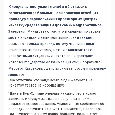
К депутатам
поступают жалобы об отказах в
госпитализации больных, невыполнении лечебных
процедур в переполненных провизорных центрах,
нехватку средств защиты для самих медработников
.
Заверения Минздрава о том, что в среднем по стране
мест в клиниках и защитной экипировки хватает,
вызывают только критику, потому что чиновники
ссылаются на статистику, а люди сталкиваются с
конкретными ситуациями. Но это наши граждане,
которых государство обязано защитить", - обратилась
Меруерт Казбекова с депутатским запросом к премьер-
министру.
Она отметила, что чаще всего люди жалуются на
нехватку тестов на коронавирус.
"Даже в Нур-Султане очередь на сдачу теста нужно
занимать минимум за два дня, результаты также
выдаются несвоевременно. Аналогичные сообщения об
очередях поступают из Алматы, Шымкента, Павлодара,
ВКО, Туркестана. Безусловно, большую роль в этом