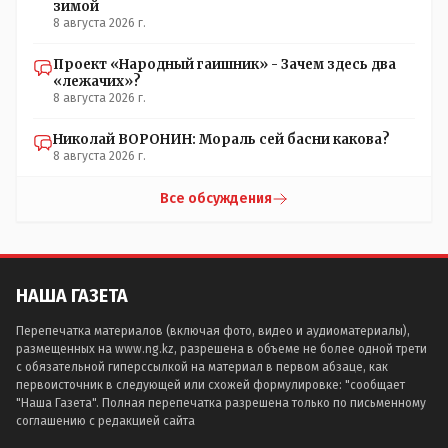
зимой
8 августа 2026 г.
Проект «Народный гаишник» - Зачем здесь два
«лежачих»?
8 августа 2026 г.
Николай ВОРОНИН: Мораль сей басни какова?
8 августа 2026 г.
Все обсуждения
НАША ГАЗЕТА
Перепечатка материалов (включая фото, видео и аудиоматериалы),
размещенных на www.ng.kz, разрешена в объеме не более одной трети
с обязательной гиперссылкой на материал в первом абзаце, как
первоисточник в следующей или схожей формулировке: "сообщает
"Наша Газета". Полная перепечатка разрешена только по письменному
соглашению с редакцией сайта