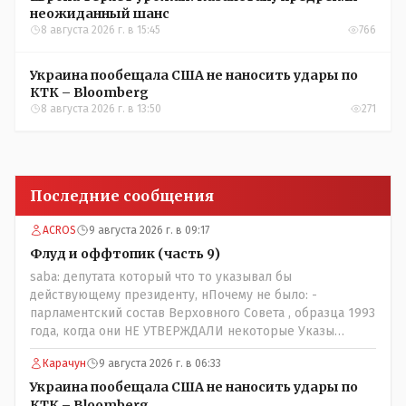
неожиданный шанс
8 августа 2026 г. в 15:45
766
Украина пообещала США не наносить удары по
КТК – Bloomberg
8 августа 2026 г. в 13:50
271
Последние сообщения
ACROS
9 августа 2026 г. в 09:17
Флуд и оффтопик (часть 9)
saba: депутата который что то указывал бы
действующему президенту, нПочему не было: -
парламентский состав Верховного Совета , образца 1993
года, когда они НЕ УТВЕРЖДАЛИ некоторые Указы
Назарбаева, особенно в части выборов и перевыборов и
Карачун
9 августа 2026 г. в 06:33
некоторых вопросах внутренней политики, и тогда
Назарбай волевым Указом РАСПУСТИЛ этот бунтарский
Украина пообещала США не наносить удары по
состав. Имя - Серикболсын Абдильдин вам знакомо -
КТК – Bloomberg