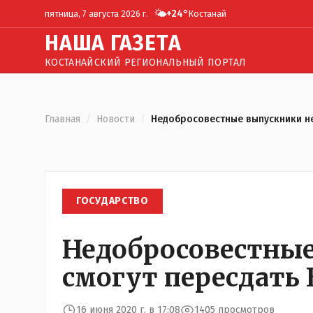
🌤️
+
24
°
пятница, 7 августа 2026 г.
Костанай
Н
АША
Г
АЗЕТА
КОСТАНАЙСКИЙ РЕГИОНАЛЬНЫЙ ПОРТАЛ
Главная
/
Новости
/
Недобросовестные выпускники не
ГОСУДАРСТВО
Недобросовестные
смогут пересдать
16 июня 2020 г. в 17:08
1405 просмотров