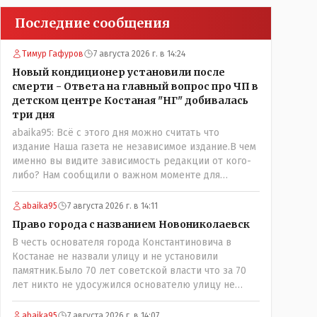
Последние сообщения
Тимур Гафуров
7 августа 2026 г. в 14:24
Новый кондиционер установили после
смерти - Ответа на главный вопрос про ЧП в
детском центре Костаная "НГ" добивалась
три дня
abaika95: Всё с этого дня можно считать что
издание Наша газета не независимое издание.В чем
именно вы видите зависимость редакции от кого-
либо? Нам сообщили о важном моменте для
описываемой истории. И редакция отреагировала
бы дополнительным исследованием на такие
abaika95
7 августа 2026 г. в 14:11
вопрос от любого читателя. Писать "как надо"
Право города с названием Новониколаевск
редакция не будет. Но мы будем публиковать
В честь основателя города Константиновича в
полную и объективную информацию. А потом
Костанае не назвали улицу и не установили
продолжать тему. если выяснятся новые
памятник.Было 70 лет советской власти что за 70
обстоятельства.
лет никто не удосужился основателю улицу не
назвать? Не комильфо было генерал-губернаторам
улицы дарить? При СССР что то знали о нем такое
abaika95
7 августа 2026 г. в 14:07