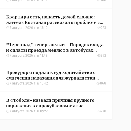
7 августа 2026 г. в 14:12
188
Квартира есть, попасть домой сложно:
житель Костаная рассказал о проблеме с
подъездом
7 августа 2026 г. в 13:10
223
"Через зад" теперь нельзя - Порядок входа
и оплаты проезда меняют в автобусах
Рудного
7 августа 2026 г. в 11:43
292
Прокуроры подали в суд ходатайство о
смягчении наказания для журналистки
Александры Алёховой
7 августа 2026 г. в 10:42
868
В «Тоболе» назвали причины крупного
поражения в еврокубковом матче
7 августа 2026 г. в 09:55
278