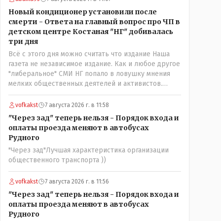
нехорошее? Ну и сейчас значит не надо. Обойдёмся
Новый кондиционер установили после
как-нибудь vofkakst: Где ономасты, которые топят
смерти - Ответа на главный вопрос про ЧП в
за возвращение исторических названийТак
детском центре Костаная "НГ" добивалась
вернули же историческое Кустанай коренное
три дня
название городишка
Всё с этого дня можно считать что издание Наша
газета не независимое издание. Как и любое другое
"либеральное" СМИ НГ попало в ловушку мнения
мелких общественных деятелей и активистов.
Теперь любой активист и НПОшник будет поносить
и диктовать условия газете информационно
vofkakst
7 августа 2026 г. в 11:58
бомбордируя ее пока та не начнет писать "как
"Через зад" теперь нельзя - Порядок входа и
надо" определенному кругу лиц. Редакторская
оплаты проезда меняют в автобусах
политика, коллектив журналистов уже ниче не
Рудного
значат. Прискорбно и иронично
"Через зад"Лучшая характеристика организации
общественного транспорта ))
vofkakst
7 августа 2026 г. в 11:56
"Через зад" теперь нельзя - Порядок входа и
оплаты проезда меняют в автобусах
Рудного