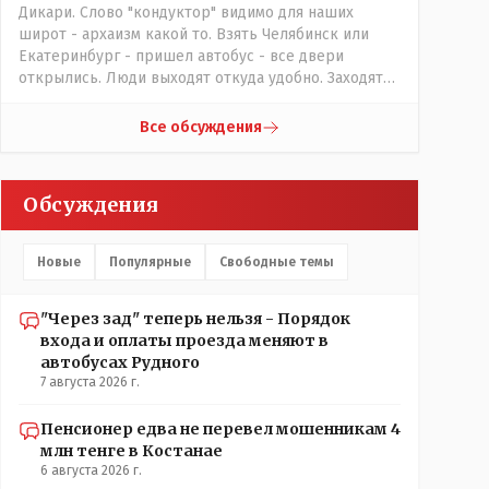
Дикари. Слово "кондуктор" видимо для наших
широт - архаизм какой то. Взять Челябинск или
Екатеринбург - пришел автобус - все двери
открылись. Люди выходят откуда удобно. Заходят
также в любую дверь. Далее - либо платишь сам (у
каждой двери есть валидатор), либо кондуктор
Все обсуждения
подойдет с терминалом. Водитель разгружен от
вопросов оплаты, полностью
сконцентрировавшись на управлении автобусом.
Обсуждения
Кондуктор - помимо удобства - несомненно
рабочие места. Сколько людей можно
трудоустроить? Но зачем, когда водитель должен и
Новые
Популярные
Свободные темы
на дорогу смотреть, и оплату контролировать , и (в
редких случаях оплаты наличкой) сдачу выдавать. У
нас прогресс почему-то идет с регрессом рука об
"Через зад" теперь нельзя - Порядок
руку. Любую хорошую задумку умудряемся
входа и оплаты проезда меняют в
похерить(
автобусах Рудного
7 августа 2026 г.
Пенсионер едва не перевел мошенникам 4
млн тенге в Костанае
6 августа 2026 г.