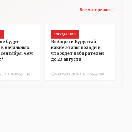
Все материалы
О
ГОСУДАРСТВО
не будут
Выборы в Курултай:
 в начальных
какие этапы позади и
1 сентября. Чем
что ждёт избирателей
т?
до 23 августа
26 г. в 16:05
1014
5 августа 2026 г. в 14:56
298